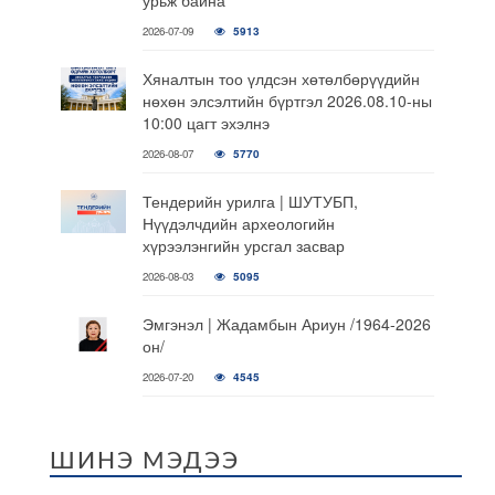
урьж байна
2026-07-09
5913
Хяналтын тоо үлдсэн хөтөлбөрүүдийн
нөхөн элсэлтийн бүртгэл 2026.08.10-ны
10:00 цагт эхэлнэ
2026-08-07
5770
Тендерийн урилга | ШУТУБП,
Нүүдэлчдийн археологийн
хүрээлэнгийн урсгал засвар
2026-08-03
5095
Эмгэнэл | Жадамбын Ариун /1964-2026
он/
2026-07-20
4545
ШИНЭ МЭДЭЭ