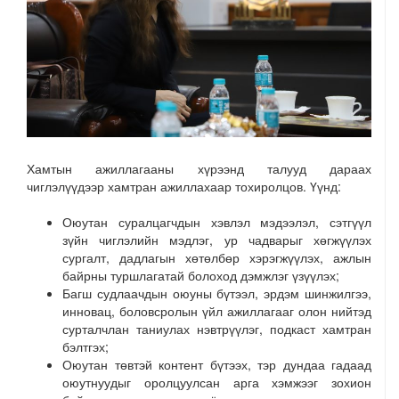
Хамтын ажиллагааны хүрээнд талууд дараах
чиглэлүүдээр хамтран ажиллахаар тохиролцов. Үүнд:
Оюутан суралцагчдын хэвлэл мэдээлэл, сэтгүүл
зүйн чиглэлийн мэдлэг, ур чадварыг хөгжүүлэх
сургалт, дадлагын хөтөлбөр хэрэгжүүлэх, ажлын
байрны туршлагатай болоход дэмжлэг үзүүлэх;
Багш судлаачдын оюуны бүтээл, эрдэм шинжилгээ,
инновац, боловсролын үйл ажиллагааг олон нийтэд
сурталчлан таниулах нэвтрүүлэг, подкаст хамтран
бэлтгэх;
Оюутан төвтэй контент бүтээх, тэр дундаа гадаад
оюутнуудыг оролцуулсан арга хэмжээг зохион