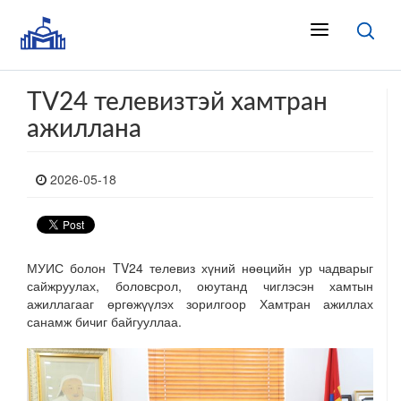
TV24 телевизтэй хамтран
ажиллана
2026-05-18
МУИС болон TV24 телевиз хүний нөөцийн ур чадварыг
сайжруулах, боловсрол, оюутанд чиглэсэн хамтын
ажиллагааг өргөжүүлэх зорилгоор Хамтран ажиллах
санамж бичиг байгууллаа.