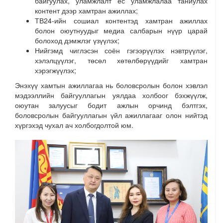
байгуулах, уламжлалт ёс уламжлалаа таниулах
контент дээр хамтран ажиллах;
ТВ24-ийн сошиал контентэд хамтран ажиллах
болон оюутнуудыг медиа салбарын нүүр царай
болоход дэмжлэг үзүүлэх;
Нийгэмд чиглэсэн соён гэгээрүүлэх нэвтрүүлэг,
хэлэлцүүлэг, төсөл хөтөлбөрүүдийг хамтран
хэрэгжүүлэх;
Энэхүү хамтын ажиллагаа нь боловсролын болон хэвлэл
мэдээллийн байгууллагын уялдаа холбоог бэхжүүлж,
оюутан залуусыг бодит ажлын орчинд бэлтгэх,
боловсролын байгууллагын үйл ажиллагааг олон нийтэд
хүргэхэд чухал ач холбогдолтой юм.