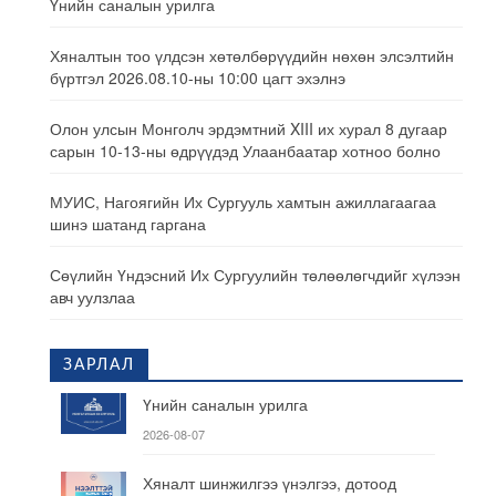
Үнийн саналын урилга
Хяналтын тоо үлдсэн хөтөлбөрүүдийн нөхөн элсэлтийн
бүртгэл 2026.08.10-ны 10:00 цагт эхэлнэ
Олон улсын Монголч эрдэмтний XIII их хурал 8 дугаар
сарын 10-13-ны өдрүүдэд Улаанбаатар хотноо болно
МУИС, Нагоягийн Их Сургууль хамтын ажиллагаагаа
шинэ шатанд гаргана
Сөүлийн Үндэсний Их Сургуулийн төлөөлөгчдийг хүлээн
авч уулзлаа
ЗАРЛАЛ
Үнийн саналын урилга
2026-08-07
Хяналт шинжилгээ үнэлгээ, дотоод