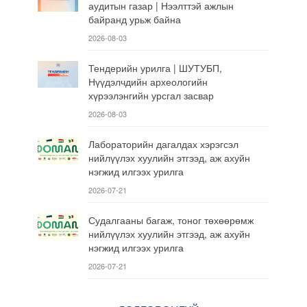
аудитын газар | Нээлттэй ажлын
байранд урьж байна
2026-08-03
Тендерийн урилга | ШУТУБП,
Нүүдэлчдийн археологийн
хүрээлэнгийн урсгал засвар
2026-08-03
Лабораторийн дагалдах хэрэгсэл
нийлүүлэх хуулийн этгээд, аж ахуйн
нэгжид илгээх урилга
2026-07-21
Судалгааны багаж, тоног төхөөрөмж
нийлүүлэх хуулийн этгээд, аж ахуйн
нэгжид илгээх урилга
2026-07-21