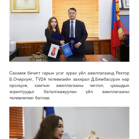
Санамж бичигт гарын үсэг зурах үйл ажиллагаанд Ректор
Б.Очирхуяг, TV24 телевизийн захирал Д.Бямбасүрэн нар
оролцож, хамтын ажиллагааны чиглэл, цаашдын
зорилтуудыг баталгаажуулан үйл ажиллагааны
төлөвлөгөөг батлав.