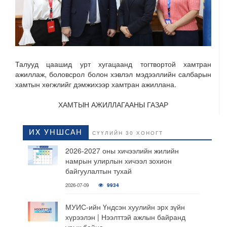
Талууд цаашид урт хугацаанд тогтвортой хамтран
ажиллаж, боловсрол болон хэвлэл мэдээллийн салбарын
хамтын хөгжлийг дэмжихээр хамтран ажиллана.
ХАМТЫН АЖИЛЛАГААНЫ ГАЗАР
ИХ УНШСАН
СҮҮЛИЙН 30 ХОНОГТ
2026-2027 оны хичээлийн жилийн
намрын улирлын хичээл зохион
байгуулалтын тухай
2026-07-09
9934
МУИС-ийн Үндсэн хуулийн эрх зүйн
хүрээлэн | Нээлттэй ажлын байранд