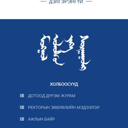
ДЭЛГЭРЭНГҮЙ
ХОЛБООСУУД
ДОТООД ДҮРЭМ ЖУРАМ
РЕКТОРЫН ЗӨВЛӨЛИЙН МЭДЭЭЛЭЛ
АЖЛЫН БАЙР