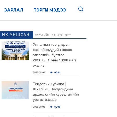
ЗАРЛАЛ
ТЭРГҮҮН МЭДЭЭ
ИХ УНШСАН
СҮҮЛИЙН 30 ХОНОГТ
Хяналтын тоо үлдсэн
хөтөлбөрүүдийн нөхөн
элсэлтийн бүртгэл
2026.08.10-ны 10:00 цагт
эхэлнэ
2026-08-07
9581
Тендерийн урилга |
ШУТУБП, Нүүдэлчдийн
археологийн хүрээлэнгийн
урсгал засвар
2026-08-03
5099