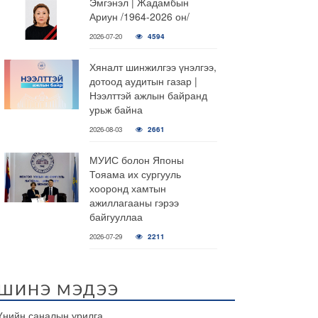
Эмгэнэл | Жадамбын
Ариун /1964-2026 он/
2026-07-20
4594
Хяналт шинжилгээ үнэлгээ,
дотоод аудитын газар |
Нээлттэй ажлын байранд
урьж байна
2026-08-03
2661
МУИС болон Японы
Тояама их сургууль
хооронд хамтын
ажиллагааны гэрээ
байгууллаа
2026-07-29
2211
ШИНЭ МЭДЭЭ
Үнийн саналын урилга