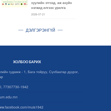
хуулийн этгээд, аж ахуйн
нэгжид илгээх урилга
2026-07-21
ДЭЛГЭРЭНГҮЙ
ХОЛБОО БАРИХ
лийн гудамж - 1, Бага тойруу, Сүхбаатар дүүрэг,
ар
, 77307730-1942
um.edu.mn
www.facebook.com/muis1942