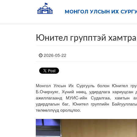
МОНГОЛ УЛСЫН ИХ СУРГ
Юнител групптэй хамтра
2026-05-22
Монгол Улсын Их Сургууль болон Юнител гру
Б.Очирхуяг, Хүний нөөц, удирдлага хариуцсан 
ажиллагаанд МУИС-ийн Судалгаа, хамтын ажи
удирдлагын баг, Юнител группийн Байгууллаг
төлөөллүүд оролцлоо.