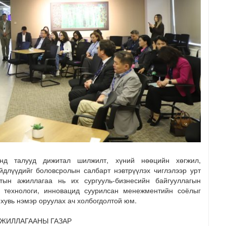
нд талууд дижитал шилжилт, хүний нөөцийн хөгжил,
йдлүүдийг боловсролын салбарт нэвтрүүлэх чиглэлээр урт
ын ажиллагаа нь их сургууль-бизнесийн байгууллагын
 технологи, инновацид суурилсан менежментийн соёлыг
 хувь нэмэр оруулах ач холбогдолтой юм.
ЖИЛЛАГААНЫ ГАЗАР