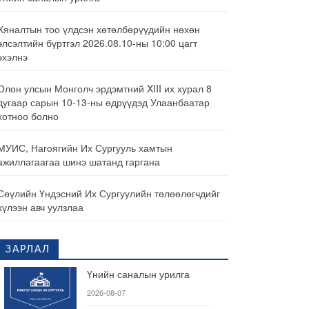
Хяналтын тоо үлдсэн хөтөлбөрүүдийн нөхөн
элсэлтийн бүртгэл 2026.08.10-ны 10:00 цагт
эхэлнэ
Олон улсын Монголч эрдэмтний XIII их хурал 8
дугаар сарын 10-13-ны өдрүүдэд Улаанбаатар
хотноо болно
МУИС, Нагоягийн Их Сургууль хамтын
ажиллагаагаа шинэ шатанд гаргана
Сөүлийн Үндэсний Их Сургуулийн төлөөлөгчдийг
хүлээн авч уулзлаа
ЗАРЛАЛ
Үнийн саналын урилга
2026-08-07