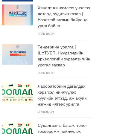
Хяналт шинжилгээ үнэлгээ,
дотоод аудитын газар |
Нээлттэй ажлын байранд
урьж байна
2026-08-03
Тендерийн урилга |
ШУТУБП, Нүүдэлчдийн
археологийн хүрээлэнгийн
урсгал засвар
2026-08-03
Лабораторийн дагалдах
хэрэгсэл нийлүүлэх
хуулийн этгээд, аж ахуйн
нэгжид илгээх урилга
2026-07-21
Судалгааны багаж, тоног
төхөөрөмж нийлүүлэх