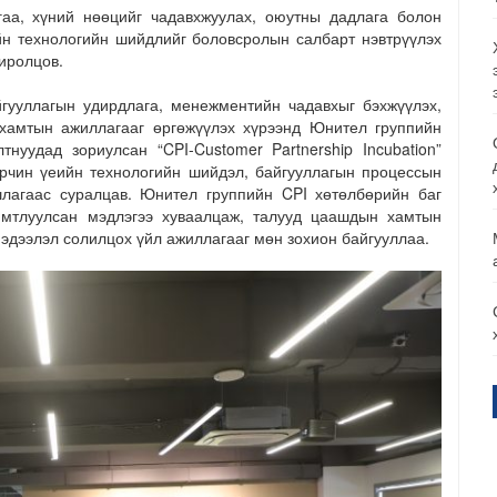
гаа, хүний нөөцийг чадавхжуулах, оюутны дадлага болон
ийн технологийн шийдлийг боловсролын салбарт нэвтрүүлэх
хиролцов.
гууллагын удирдлага, менежментийн чадавхыг бэхжүүлэх,
хамтын ажиллагааг өргөжүүлэх хүрээнд Юнител группийн
нуудад зориулсан “CPI-Customer Partnership Incubation”
рчин үеийн технологийн шийдэл, байгууллагын процессын
шлагаас суралцав. Юнител группийн CPI хөтөлбөрийн баг
римтлуулсан мэдлэгээ хуваалцаж, талууд цаашдын хамтын
дээлэл солилцох үйл ажиллагааг мөн зохион байгууллаа.