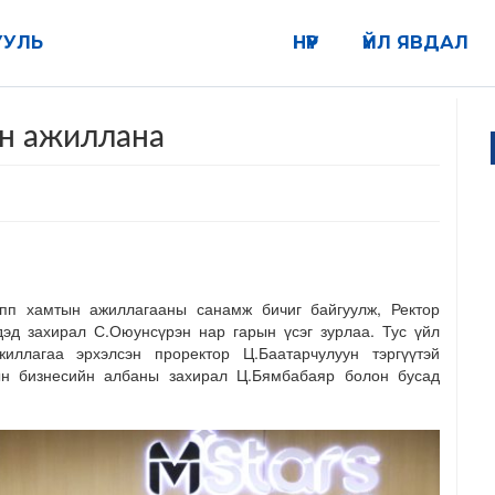
УУЛЬ
НҮҮР
ҮЙЛ ЯВДАЛ
н ажиллана
пп хамтын ажиллагааны санамж бичиг байгуулж, Ректор
дэд захирал С.Оюунсүрэн нар гарын үсэг зурлаа. Тус үйл
ллагаа эрхэлсэн проректор Ц.Баатарчулуун тэргүүтэй
ын бизнесийн албаны захирал Ц.Бямбабаяр болон бусад