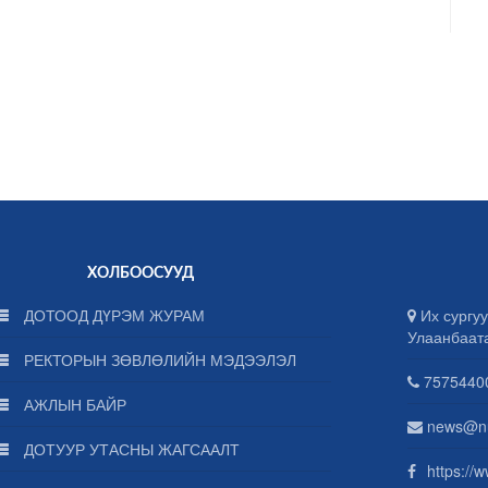
ХОЛБООСУУД
ДОТООД ДҮРЭМ ЖУРАМ
Их сургуу
Улаанбаат
РЕКТОРЫН ЗӨВЛӨЛИЙН МЭДЭЭЛЭЛ
75754400
АЖЛЫН БАЙР
news@n
ДОТУУР УТАСНЫ ЖАГСААЛТ
https://