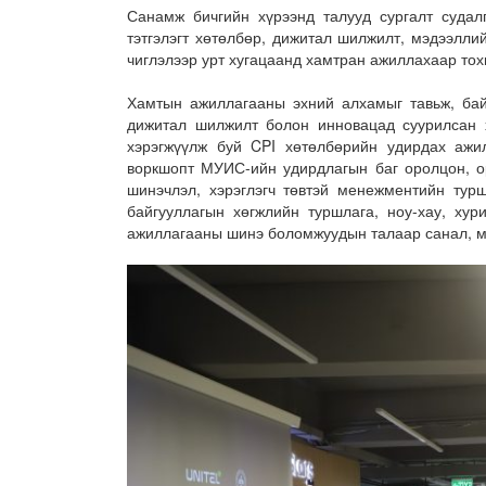
Санамж бичгийн хүрээнд талууд сургалт судал
тэтгэлэгт хөтөлбөр, дижитал шилжилт, мэдээлл
чиглэлээр урт хугацаанд хамтран ажиллахаар то
Хамтын ажиллагааны эхний алхамыг тавьж, бай
дижитал шилжилт болон инновацад суурилсан 
хэрэгжүүлж буй CPI хөтөлбөрийн удирдах ажилт
воркшопт МУИС-ийн удирдлагын баг оролцон, о
шинэчлэл, хэрэглэгч төвтэй менежментийн тур
байгууллагын хөгжлийн туршлага, ноу-хау, ху
ажиллагааны шинэ боломжуудын талаар санал, мэ