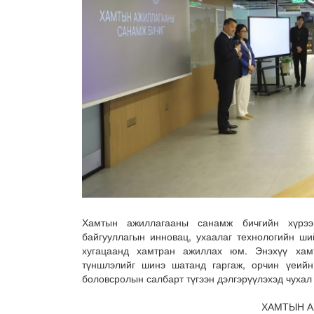
Хамтын ажиллагааны санамж бичгийн хүрээ
байгууллагын инновац, ухаалаг технологийн ши
хугацаанд хамтран ажиллах юм. Энэхүү хамт
түншлэлийг шинэ шатанд гаргаж, орчин үеийн
боловсролын салбарт түгээн дэлгэрүүлэхэд чухал
ХАМТЫН А