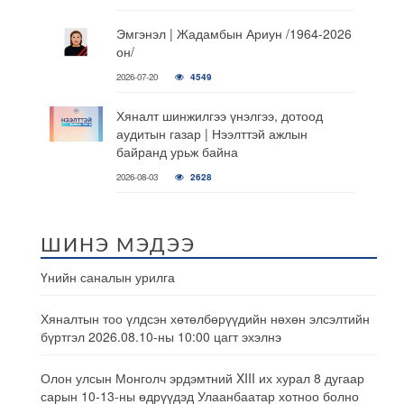
Эмгэнэл | Жадамбын Ариун /1964-2026
он/
2026-07-20
4549
Хяналт шинжилгээ үнэлгээ, дотоод
аудитын газар | Нээлттэй ажлын
байранд урьж байна
2026-08-03
2628
ШИНЭ МЭДЭЭ
Үнийн саналын урилга
Хяналтын тоо үлдсэн хөтөлбөрүүдийн нөхөн элсэлтийн
бүртгэл 2026.08.10-ны 10:00 цагт эхэлнэ
Олон улсын Монголч эрдэмтний XIII их хурал 8 дугаар
сарын 10-13-ны өдрүүдэд Улаанбаатар хотноо болно