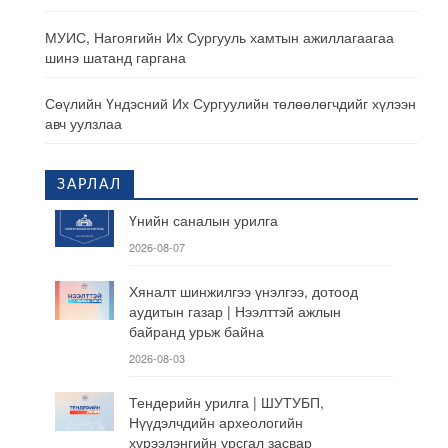
МУИС, Нагоягийн Их Сургууль хамтын ажиллагаагаа
шинэ шатанд гаргана
Сөүлийн Үндэсний Их Сургуулийн төлөөлөгчдийг хүлээн
авч уулзлаа
ЗАРЛАЛ
Үнийн саналын урилга
2026-08-07
Хяналт шинжилгээ үнэлгээ, дотоод
аудитын газар | Нээлттэй ажлын
байранд урьж байна
2026-08-03
Тендерийн урилга | ШУТУБП,
Нүүдэлчдийн археологийн
хүрээлэнгийн урсгал засвар