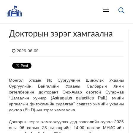
Докторын зэрэг хамгаална
2026-06-09
Монгол Улсын Их Сургуулийн Шинжлэх Ухааны
Сургуулийн Байгалийн Ухааны Салбарын Хими
хөтөлбөрийн докторант Энх-Амар овогтой Сугаржав
“Цагаалин хунчир (Astragalus galactites Pall.) эмийн
ургамлын фитохимийн судалгаа” сэдвээр химийн ухааны
доктор (Ph.D)-ын зэрэг хамгаална.
Докторын зэрэг хамгаалуулах дэд зөвлөлийн хурал 2026
оны 06 сарын 23-ны өдрийн 14:00 цагаас МУИС-ийн