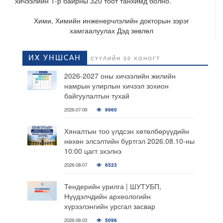
хичээлийн 1-р байрны 320 тоот танхимд болно.
Хими, Химийн инженерчлэлийн докторын зэрэг
хамгаалуулах Дэд зөвлөл
ИХ УНШСАН
СҮҮЛИЙН 30 ХОНОГТ
2026-2027 оны хичээлийн жилийн
намрын улирлын хичээл зохион
байгуулалтын тухай
2026-07-09
9960
Хяналтын тоо үлдсэн хөтөлбөрүүдийн
нөхөн элсэлтийн бүртгэл 2026.08.10-ны
10:00 цагт эхэлнэ
2026-08-07
6523
Тендерийн урилга | ШУТУБП,
Нүүдэлчдийн археологийн
хүрээлэнгийн урсгал засвар
2026-08-03
5096