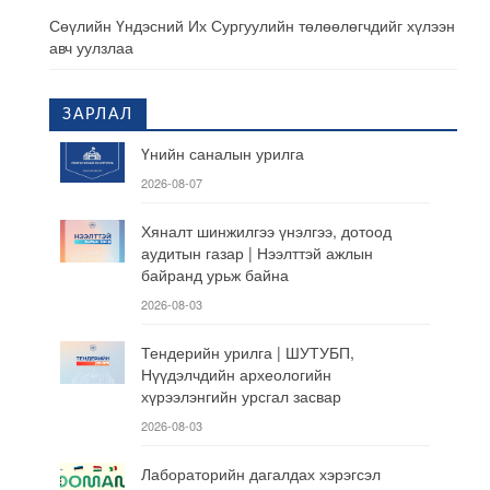
Сөүлийн Үндэсний Их Сургуулийн төлөөлөгчдийг хүлээн
авч уулзлаа
ЗАРЛАЛ
Үнийн саналын урилга
2026-08-07
Хяналт шинжилгээ үнэлгээ, дотоод
аудитын газар | Нээлттэй ажлын
байранд урьж байна
2026-08-03
Тендерийн урилга | ШУТУБП,
Нүүдэлчдийн археологийн
хүрээлэнгийн урсгал засвар
2026-08-03
Лабораторийн дагалдах хэрэгсэл