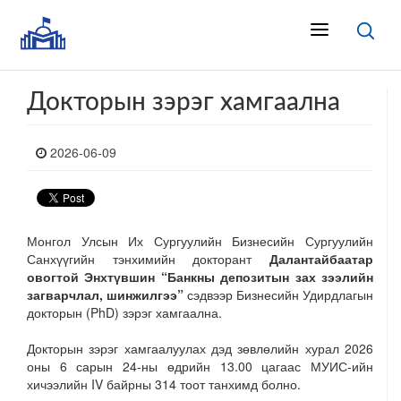
Докторын зэрэг хамгаална
2026-06-09
Монгол Улсын Их Сургуулийн Бизнесийн Сургуулийн
Санхүүгийн тэнхимийн докторант
Далантайбаатар
овогтой Энхтүвшин “Банкны депозитын зах зээлийн
загварчлал, шинжилгээ”
сэдвээр Бизнесийн Удирдлагын
докторын (PhD) зэрэг хамгаална.
Докторын зэрэг хамгаалуулах дэд зөвлөлийн хурал 2026
оны 6 сарын 24-ны өдрийн 13.00 цагаас МУИС-ийн
хичээлийн IV байрны 314 тоот танхимд болно.