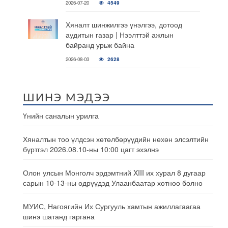
2026-07-20
4549
Хяналт шинжилгээ үнэлгээ, дотоод
аудитын газар | Нээлттэй ажлын
байранд урьж байна
2026-08-03
2628
ШИНЭ МЭДЭЭ
Үнийн саналын урилга
Хяналтын тоо үлдсэн хөтөлбөрүүдийн нөхөн элсэлтийн
бүртгэл 2026.08.10-ны 10:00 цагт эхэлнэ
Олон улсын Монголч эрдэмтний XIII их хурал 8 дугаар
сарын 10-13-ны өдрүүдэд Улаанбаатар хотноо болно
МУИС, Нагоягийн Их Сургууль хамтын ажиллагаагаа
шинэ шатанд гаргана