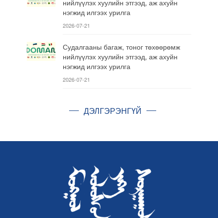
нийлүүлэх хуулийн этгээд, аж ахуйн
нэгжид илгээх урилга
2026-07-21
Судалгааны багаж, тоног төхөөрөмж
нийлүүлэх хуулийн этгээд, аж ахуйн
нэгжид илгээх урилга
2026-07-21
ДЭЛГЭРЭНГҮЙ