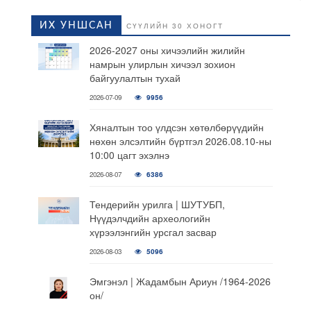
ИХ УНШСАН
СҮҮЛИЙН 30 ХОНОГТ
2026-2027 оны хичээлийн жилийн
намрын улирлын хичээл зохион
байгуулалтын тухай
2026-07-09
9956
Хяналтын тоо үлдсэн хөтөлбөрүүдийн
нөхөн элсэлтийн бүртгэл 2026.08.10-ны
10:00 цагт эхэлнэ
2026-08-07
6386
Тендерийн урилга | ШУТУБП,
Нүүдэлчдийн археологийн
хүрээлэнгийн урсгал засвар
2026-08-03
5096
Эмгэнэл | Жадамбын Ариун /1964-2026
он/