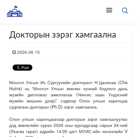
Докторын зэрэг хамгаална
2026-06-15
Монгол Улсын Их Сургуулийн докторант Н.Цахинаа (Cha
Huina) нь “Монгол Улсын зөөлөн хүчний бодлого дахь
музейн дипломат ажиллагаа (Чингис хаан Үндэсний
музейн жишээн дээр)” сэдвээр Олон улсын харилцаа
судлалын докторын (Ph.D) зэрэг хамгаална.
Олон улсын харилцаагаар докторын зэрэг хамгаалуулах
дэд зөвлөлийн хурал 2026 оны зургадугаар сарын 24-ний
(Лхагва гараг) өдрийн 14:00 цагт МУИС-ийн хичээлийн V