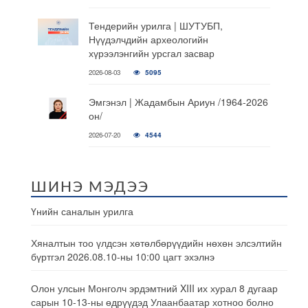
Тендерийн урилга | ШУТУБП,
Нүүдэлчдийн археологийн
хүрээлэнгийн урсгал засвар
2026-08-03
5095
Эмгэнэл | Жадамбын Ариун /1964-2026
он/
2026-07-20
4544
ШИНЭ МЭДЭЭ
Үнийн саналын урилга
Хяналтын тоо үлдсэн хөтөлбөрүүдийн нөхөн элсэлтийн
бүртгэл 2026.08.10-ны 10:00 цагт эхэлнэ
Олон улсын Монголч эрдэмтний XIII их хурал 8 дугаар
сарын 10-13-ны өдрүүдэд Улаанбаатар хотноо болно