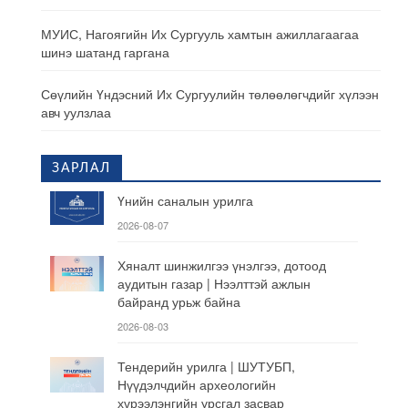
МУИС, Нагоягийн Их Сургууль хамтын ажиллагаагаа
шинэ шатанд гаргана
Сөүлийн Үндэсний Их Сургуулийн төлөөлөгчдийг хүлээн
авч уулзлаа
ЗАРЛАЛ
Үнийн саналын урилга
2026-08-07
Хяналт шинжилгээ үнэлгээ, дотоод
аудитын газар | Нээлттэй ажлын
байранд урьж байна
2026-08-03
Тендерийн урилга | ШУТУБП,
Нүүдэлчдийн археологийн
хүрээлэнгийн урсгал засвар