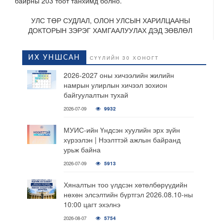
байрны 203 тоот танхимд болно.
УЛС ТӨР СУДЛАЛ, ОЛОН УЛСЫН ХАРИЛЦААНЫ
ДОКТОРЫН ЗЭРЭГ ХАМГААЛУУЛАХ ДЭД ЗӨВЛӨЛ
ИХ УНШСАН
СҮҮЛИЙН 30 ХОНОГТ
2026-2027 оны хичээлийн жилийн
намрын улирлын хичээл зохион
байгуулалтын тухай
2026-07-09
9932
МУИС-ийн Үндсэн хуулийн эрх зүйн
хүрээлэн | Нээлттэй ажлын байранд
урьж байна
2026-07-09
5913
Хяналтын тоо үлдсэн хөтөлбөрүүдийн
нөхөн элсэлтийн бүртгэл 2026.08.10-ны
10:00 цагт эхэлнэ
2026-08-07
5754