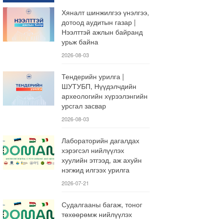
Хяналт шинжилгээ үнэлгээ,
дотоод аудитын газар |
Нээлттэй ажлын байранд
урьж байна
2026-08-03
Тендерийн урилга |
ШУТУБП, Нүүдэлчдийн
археологийн хүрээлэнгийн
урсгал засвар
2026-08-03
Лабораторийн дагалдах
хэрэгсэл нийлүүлэх
хуулийн этгээд, аж ахуйн
нэгжид илгээх урилга
2026-07-21
Судалгааны багаж, тоног
төхөөрөмж нийлүүлэх