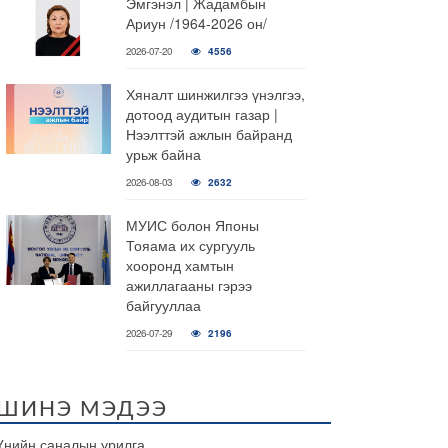
Эмгэнэл | Жадамбын
Ариун /1964-2026 он/
2026-07-20
4556
Хяналт шинжилгээ үнэлгээ,
дотоод аудитын газар |
Нээлттэй ажлын байранд
урьж байна
2026-08-03
2632
МУИС болон Японы
Тояама их сургууль
хооронд хамтын
ажиллагааны гэрээ
байгууллаа
2026-07-29
2196
ШИНЭ МЭДЭЭ
Үнийн саналын урилга