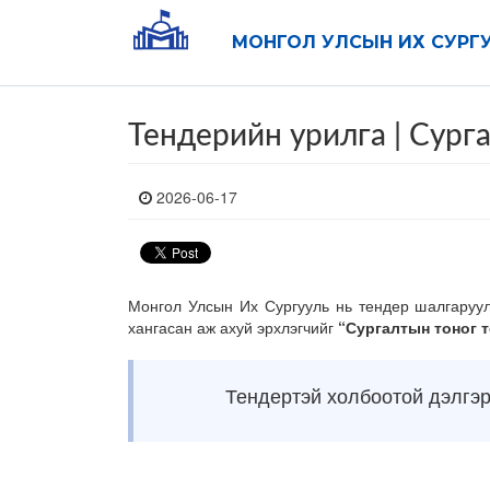
МОНГОЛ УЛСЫН ИХ СУРГ
Тендерийн урилга | Сург
2026-06-17
Монгол Улсын Их Сургууль
нь тендер шалгаруул
хангасан аж ахуй эрхлэгчийг
“Сургалтын тоног 
Тендертэй холбоотой дэлгэ