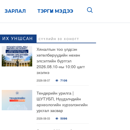
ЗАРЛАЛ
ТЭРГҮҮН МЭДЭЭ
ИХ УНШСАН
СҮҮЛИЙН 30 ХОНОГТ
Хяналтын тоо үлдсэн
хөтөлбөрүүдийн нөхөн
элсэлтийн бүртгэл
2026.08.10-ны 10:00 цагт
эхэлнэ
2026-08-07
7106
Тендерийн урилга |
ШУТУБП, Нүүдэлчдийн
археологийн хүрээлэнгийн
урсгал засвар
2026-08-03
5096