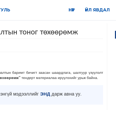
УУЛЬ
НҮҮР
ҮЙЛ ЯВДАЛ
алтын тоног төхөөрөмж
алтын баримт бичигт заасан шаардлага, шалгуур үзүүлэлт
төхөөрөмж”
тендерт
материалаа ирүүлэхийг урьж байна.
рэнгүй мэдээллийг
ЭНД
дарж авна уу.