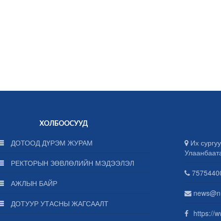
ХОЛБООСУУД
ДОТООД ДҮРЭМ ЖУРАМ
Их сургуу
Улаанбаат
РЕКТОРЫН ЗӨВЛӨЛИЙН МЭДЭЭЛЭЛ
75754400
АЖЛЫН БАЙР
news@n
ДОТУУР УТАСНЫ ЖАГСААЛТ
https://