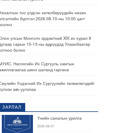
Хяналтын тоо үлдсэн хөтөлбөрүүдийн нөхөн
элсэлтийн бүртгэл 2026.08.10-ны 10:00 цагт
эхэлнэ
Олон улсын Монголч эрдэмтний XIII их хурал 8
дугаар сарын 10-13-ны өдрүүдэд Улаанбаатар
хотноо болно
МУИС, Нагоягийн Их Сургууль хамтын
ажиллагаагаа шинэ шатанд гаргана
Сөүлийн Үндэсний Их Сургуулийн төлөөлөгчдийг
хүлээн авч уулзлаа
ЗАРЛАЛ
Үнийн саналын урилга
2026-08-07