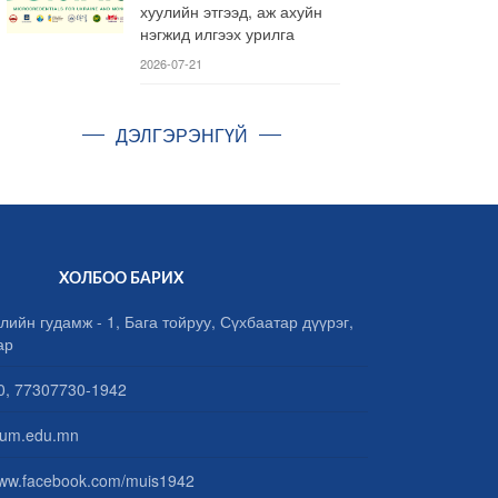
хуулийн этгээд, аж ахуйн
нэгжид илгээх урилга
2026-07-21
ДЭЛГЭРЭНГҮЙ
ХОЛБОО БАРИХ
лийн гудамж - 1, Бага тойруу, Сүхбаатар дүүрэг,
ар
, 77307730-1942
um.edu.mn
www.facebook.com/muis1942