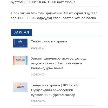
бүртгэл 2026.08.10-ны 10:00 цагт эхэлнэ
Олон улсын Монголч эрдэмтний XIII их хурал 8 дугаар
сарын 10-13-ны өдрүүдэд Улаанбаатар хотноо болно
ЗАРЛАЛ
Үнийн саналын урилга
2026-08-07
Хяналт шинжилгээ үнэлгээ, дотоод
аудитын газар | Нээлттэй ажлын
байранд урьж байна
2026-08-03
Тендерийн урилга | ШУТУБП,
Нүүдэлчдийн археологийн
хүрээлэнгийн урсгал засвар
2026-08-03