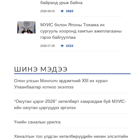
байранд урьж байна
2026-08-03
2685
МУИС болон Японы Тояама их
сургууль хооронд хамтын ажиллагааны
гэрээ байгууллаа
2026-07-29
2222
ШИНЭ МЭДЭЭ
Олон улсын Монголч эрдэмтний XIII их хурал
Улаанбаатар хотноо эхэллээ
“Оюутан цэрэг-2026” хөтөлбөрт хамрагдаж буй МУИС-
ийн оюутан цэргүүдээ эргэлээ
Үнийн саналын урилга
Хяналтын тоо үлдсэн хөтөлбөрүүдийн нөхөн элсэлтийн