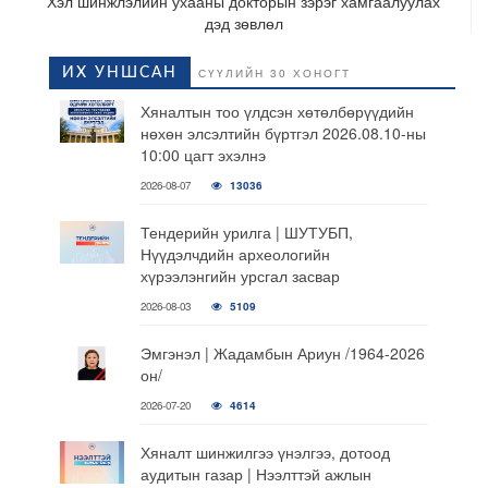
Хэл шинжлэлийн ухааны докторын зэрэг хамгаалуулах
дэд зөвлөл
ИХ УНШСАН
СҮҮЛИЙН 30 ХОНОГТ
Хяналтын тоо үлдсэн хөтөлбөрүүдийн
нөхөн элсэлтийн бүртгэл 2026.08.10-ны
10:00 цагт эхэлнэ
2026-08-07
13036
Тендерийн урилга | ШУТУБП,
Нүүдэлчдийн археологийн
хүрээлэнгийн урсгал засвар
2026-08-03
5109
Эмгэнэл | Жадамбын Ариун /1964-2026
он/
2026-07-20
4614
Хяналт шинжилгээ үнэлгээ, дотоод
аудитын газар | Нээлттэй ажлын