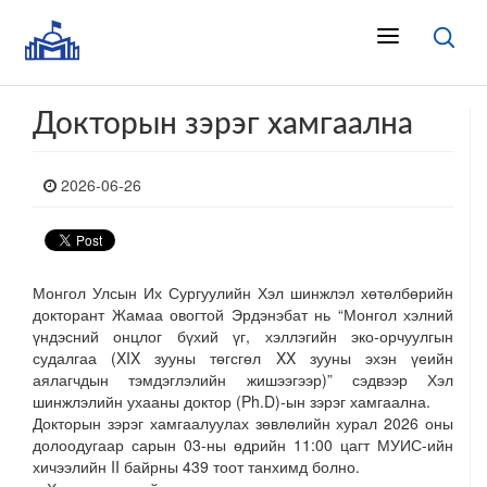
Докторын зэрэг хамгаална
2026-06-26
Монгол Улсын Их Сургуулийн Хэл шинжлэл хөтөлбөрийн
докторант Жамаа овогтой Эрдэнэбат нь “Монгол хэлний
үндэсний онцлог бүхий үг, хэллэгийн эко-орчуулгын
судалгаа (XIX зууны төгсгөл XX зууны эхэн үеийн
аялагчдын тэмдэглэлийн жишээгээр)” сэдвээр Хэл
шинжлэлийн ухааны доктор (Ph.D)-ын зэрэг хамгаална.
Докторын зэрэг хамгаалуулах зөвлөлийн хурал 2026 оны
долоодугаар сарын 03-ны өдрийн
11:00
цагт МУИС-ийн
хичээлийн II байрны 439 тоот танхимд болно.