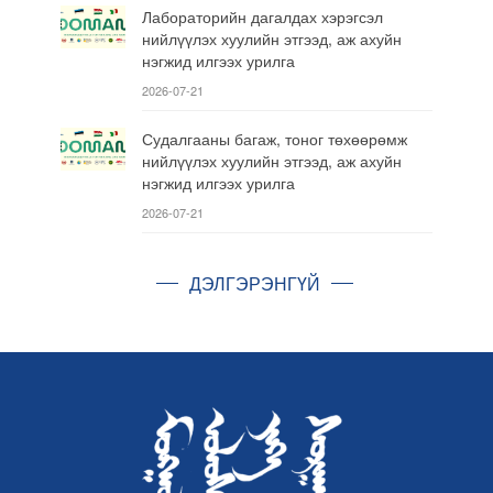
Лабораторийн дагалдах хэрэгсэл
нийлүүлэх хуулийн этгээд, аж ахуйн
нэгжид илгээх урилга
2026-07-21
Судалгааны багаж, тоног төхөөрөмж
нийлүүлэх хуулийн этгээд, аж ахуйн
нэгжид илгээх урилга
2026-07-21
ДЭЛГЭРЭНГҮЙ