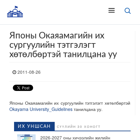
Японы Окаяамагийн их
сургуулийн тэтгэлэгт
хөтөлбөртэй танилцана уу
2011-08-26
Японы Окаяамагийн их сургуулийн тэтгэлэгт хөтөлбөртэй
Okayama University_Guidelines
танилцана уу.
ИХ УНШСАН
СҮҮЛИЙН 30 ХОНОГТ
2026-2027 оны хичээлийн жилийн