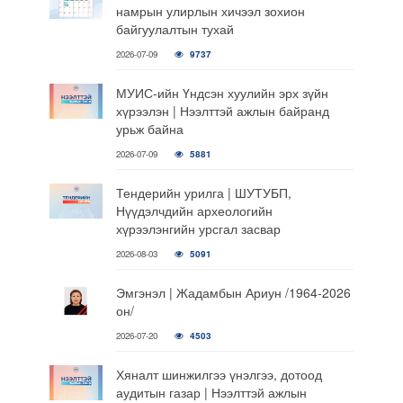
намрын улирлын хичээл зохион
байгуулалтын тухай
2026-07-09
9737
МУИС-ийн Үндсэн хуулийн эрх зүйн
хүрээлэн | Нээлттэй ажлын байранд
урьж байна
2026-07-09
5881
Тендерийн урилга | ШУТУБП,
Нүүдэлчдийн археологийн
хүрээлэнгийн урсгал засвар
2026-08-03
5091
Эмгэнэл | Жадамбын Ариун /1964-2026
он/
2026-07-20
4503
Хяналт шинжилгээ үнэлгээ, дотоод
аудитын газар | Нээлттэй ажлын