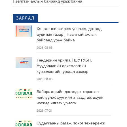
Нээлттэй ажлын байранд урьж байна
ЗАРЛАЛ
Хяналт шинжилгээ үнэлгээ, дотоод
аудитын газар | Нээлттэй ажлын
байранд урьж байна
2026-08-03
Тендерийн урилга | ШУТУБП,
Нүүдэлчдийн археологийн
хүрээлэнгийн урсгал засвар
2026-08-03
Лабораторийн дагалдах хэрэгсэл
нийлүүлэх хуулийн этгээд, аж ахуйн
нэгжид илгээх урилга
2026-07-21
Судалгааны багаж, тоног төхөөрөмж