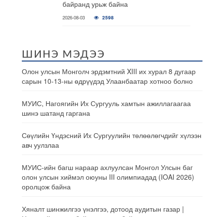
байранд урьж байна
2026-08-03
2598
ШИНЭ МЭДЭЭ
Олон улсын Монголч эрдэмтний XIII их хурал 8 дугаар
сарын 10-13-ны өдрүүдэд Улаанбаатар хотноо болно
МУИС, Нагоягийн Их Сургууль хамтын ажиллагаагаа
шинэ шатанд гаргана
Сөүлийн Үндэсний Их Сургуулийн төлөөлөгчдийг хүлээн
авч уулзлаа
МУИС-ийн багш нараар ахлуулсан Монгол Улсын баг
олон улсын хиймэл оюуны III олимпиадад (IOAI 2026)
оролцож байна
Хяналт шинжилгээ үнэлгээ, дотоод аудитын газар |