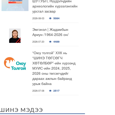
ШУТУБП, Нүүдэлчдийн
археологийн хүрээлэнгийн
урсгал засвар
2026-08-03
5084
Эмгэнэл | Жадамбын
Ариун /1964-2026 он/
2026-07-20
4489
“Оюу толгой” ХХК нь
“ШИНЭ ТӨГСӨГЧ
ХӨТӨЛБӨР”-ийн хүрээнд
МУИС-ийн 2024, 2025,
2026 оны төгсөгчдийг
дараах ажлын байранд
урьж байна
2026-07-08
2517
ШИНЭ МЭДЭЭ