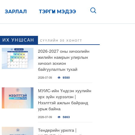
ЗАРЛАЛ
ТЭРГҮҮН МЭДЭЭ
ИХ УНШСАН
СҮҮЛИЙН 30 ХОНОГТ
2026-2027 оны хичээлийн
жилийн намрын улирлын
хичээл зохион
байгуулалтын тухай
2026-07-09
9580
МУИС-ийн Үндсэн хуулийн
эрх зүйн хүрээлэн |
Нээлттэй ажлын байранд
урьж байна
2026-07-09
5863
Тендерийн урилга |