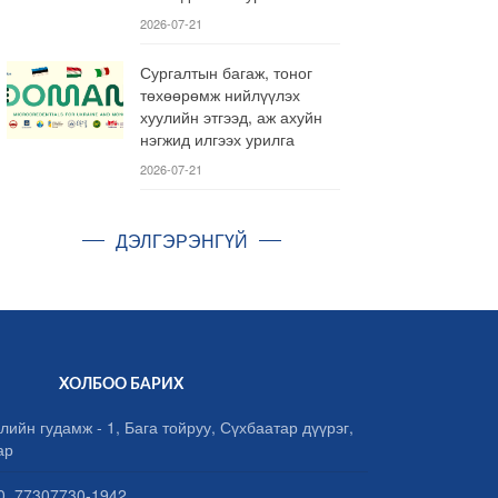
2026-07-21
Сургалтын багаж, тоног
төхөөрөмж нийлүүлэх
хуулийн этгээд, аж ахуйн
нэгжид илгээх урилга
2026-07-21
ДЭЛГЭРЭНГҮЙ
ХОЛБОО БАРИХ
лийн гудамж - 1, Бага тойруу, Сүхбаатар дүүрэг,
ар
, 77307730-1942