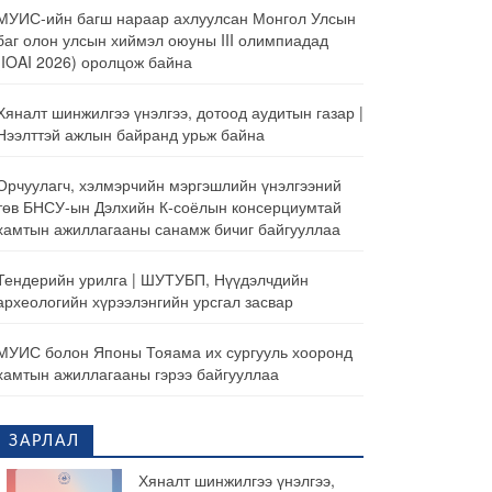
МУИС-ийн багш нараар ахлуулсан Монгол Улсын
баг олон улсын хиймэл оюуны III олимпиадад
(IOAI 2026) оролцож байна
Хяналт шинжилгээ үнэлгээ, дотоод аудитын газар |
Нээлттэй ажлын байранд урьж байна
Орчуулагч, хэлмэрчийн мэргэшлийн үнэлгээний
төв БНСУ-ын Дэлхийн К-соёлын консерциумтай
хамтын ажиллагааны санамж бичиг байгууллаа
Тендерийн урилга | ШУТУБП, Нүүдэлчдийн
археологийн хүрээлэнгийн урсгал засвар
МУИС болон Японы Тояама их сургууль хооронд
хамтын ажиллагааны гэрээ байгууллаа
ЗАРЛАЛ
Хяналт шинжилгээ үнэлгээ,