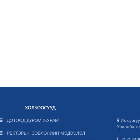
ХОЛБООСУУД
ДОТООД ДҮРЭМ ЖУРАМ
Их сургуу
Улаанбаат
РЕКТОРЫН ЗӨВЛӨЛИЙН МЭДЭЭЛЭЛ
75754400