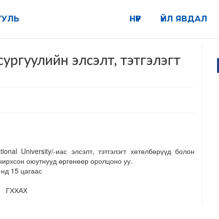
УУЛЬ
НҮҮР
ҮЙЛ ЯВДАЛ
ургуулийн элсэлт, тэтгэлэгт
nal University/-иас элсэлт, тэтгэлэгт хөтөлбөрүүд болон
нирхсон оюутнууд өргөнөөр оролцоно уу.
-нд 15 цагаас
ГХХАХ