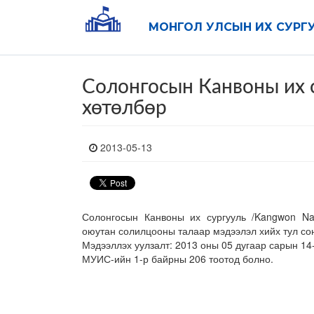
МОНГОЛ УЛСЫН ИХ СУРГ
Солонгосын Канвоны их с
хөтөлбөр
2013-05-13
Солонгосын Канвоны их сургууль /Kangwon Natio
оюутан солилцооны талаар мэдээлэл хийх тул со
Мэдээллэх уулзалт: 2013 оны 05 дугаар сарын 14
МУИС-ийн 1-р байрны 206 тоотод болно.