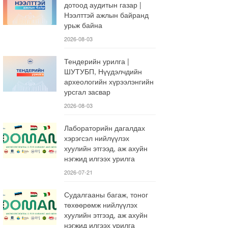
дотоод аудитын газар |
Нээлттэй ажлын байранд
урьж байна
2026-08-03
Тендерийн урилга |
ШУТУБП, Нүүдэлчдийн
археологийн хүрээлэнгийн
урсгал засвар
2026-08-03
Лабораторийн дагалдах
хэрэгсэл нийлүүлэх
хуулийн этгээд, аж ахуйн
нэгжид илгээх урилга
2026-07-21
Судалгааны багаж, тоног
төхөөрөмж нийлүүлэх
хуулийн этгээд, аж ахуйн
нэгжид илгээх урилга