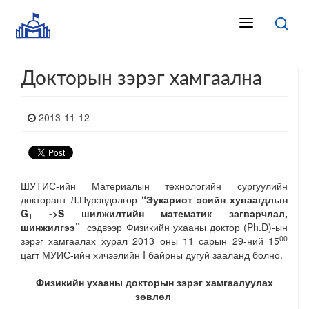
Докторын зэрэг хамгаална
2013-11-12
ШУТИС-ийн Материалын технологийн сургуулийн
докторант Л.Пүрэвдолгор
“Эукариот эсийн хуваагдлын
G
->S шилжилтийн математик загварчлал,
1
шинжилгээ”
сэдвээр Физикийн ухааны доктор (Ph.D)-ын
00
зэрэг хамгаалах хурал 2013 оны 11 сарын 29-ний 15
цагт МУИС-ийн хичээлийн I байрны дугуй зааланд болно.
Физикийн ухааны докторын зэрэг хамгаалуулах
зөвлөл