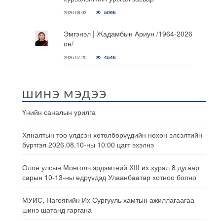
2026-08-03
5096
Эмгэнэл | Жадамбын Ариун /1964-2026
он/
2026-07-20
4546
ШИНЭ МЭДЭЭ
Үнийн саналын урилга
Хяналтын тоо үлдсэн хөтөлбөрүүдийн нөхөн элсэлтийн
бүртгэл 2026.08.10-ны 10:00 цагт эхэлнэ
Олон улсын Монголч эрдэмтний XIII их хурал 8 дугаар
сарын 10-13-ны өдрүүдэд Улаанбаатар хотноо болно
МУИС, Нагоягийн Их Сургууль хамтын ажиллагаагаа
шинэ шатанд гаргана