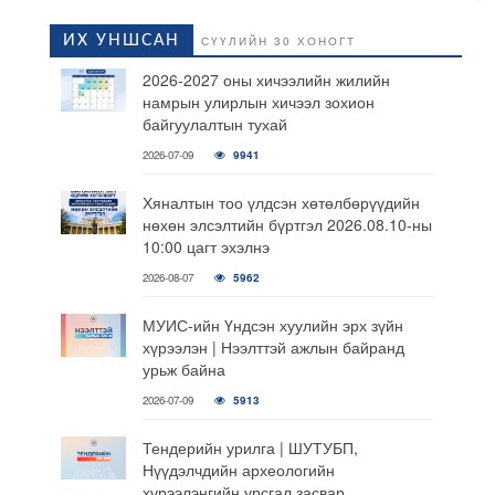
ИХ УНШСАН
СҮҮЛИЙН 30 ХОНОГТ
2026-2027 оны хичээлийн жилийн
намрын улирлын хичээл зохион
байгуулалтын тухай
2026-07-09
9941
Хяналтын тоо үлдсэн хөтөлбөрүүдийн
нөхөн элсэлтийн бүртгэл 2026.08.10-ны
10:00 цагт эхэлнэ
2026-08-07
5962
МУИС-ийн Үндсэн хуулийн эрх зүйн
хүрээлэн | Нээлттэй ажлын байранд
урьж байна
2026-07-09
5913
Тендерийн урилга | ШУТУБП,
Нүүдэлчдийн археологийн
хүрээлэнгийн урсгал засвар