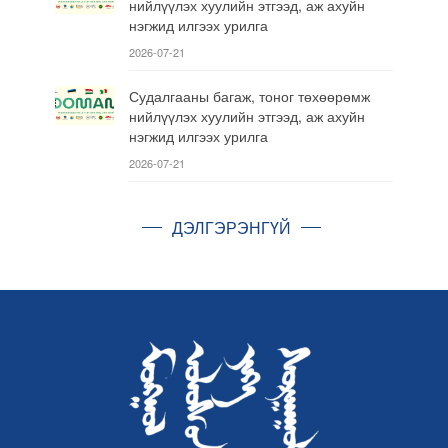
нийлүүлэх хуулийн этгээд, аж ахуйн
нэгжид илгээх урилга
2026-07-21
Судалгааны багаж, тоног төхөөрөмж
нийлүүлэх хуулийн этгээд, аж ахуйн
нэгжид илгээх урилга
2026-07-21
ДЭЛГЭРЭНГҮЙ