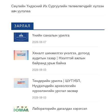
Сөүлийн Үндэсний Их Сургуулийн төлөөлөгчдийг хүлээн
авч уулзлаа
ЗАРЛАЛ
Үнийн саналын урилга
2026-08-07
Хяналт шинжилгээ үнэлгээ, дотоод
аудитын газар | Нээлттэй ажлын
байранд урьж байна
2026-08-03
Тендерийн урилга | ШУТУБП,
Нүүдэлчдийн археологийн
хүрээлэнгийн урсгал засвар
2026-08-03
Лабораторийн дагалдах хэрэгсэл