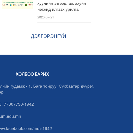
хуулийн этгээд, аж ахуйн
нэгжид илгээх урилга
2026-07-21
ДЭЛГЭРЭНГҮЙ
ХОЛБОО БАРИХ
лийн гудамж - 1, Бага тойруу, Сүхбаатар дүүрэг,
ар
, 77307730-1942
um.edu.mn
www.facebook.com/muis1942