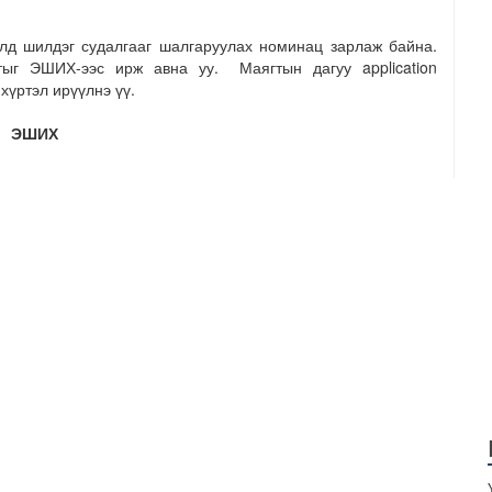
элд шилдэг судалгааг шалгаруулах номинац зарлаж байна.
тыг ЭШИХ-ээс ирж авна уу. Маягтын дагуу application
хүртэл ирүүлнэ үү.
ЭШИХ