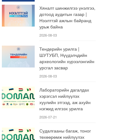
Хяналт шинжилгээ үнэлгээ,
дотоод аудитын газар |
Нээлттэй ажлын байранд
урьж байна
2026-08-03
Тендерийн урилга |
ШУТУБП, Нүүдэлчдийн
археологийн хүрээлэнгийн
урсгал засвар
2026-08-03
Лабораторийн дагалдах
хэрэгсэл нийлүүлэх
хуулийн этгээд, аж ахуйн
нэгжид илгээх урилга
2026-07-21
Судалгааны багаж, тоног
төхөөрөмж нийлүүлэх