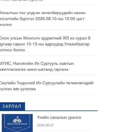
Хяналтын тоо үлдсэн хөтөлбөрүүдийн нөхөн
элсэлтийн бүртгэл 2026.08.10-ны 10:00 цагт
эхэлнэ
Олон улсын Монголч эрдэмтний XIII их хурал 8
дугаар сарын 10-13-ны өдрүүдэд Улаанбаатар
хотноо болно
МУИС, Нагоягийн Их Сургууль хамтын
ажиллагаагаа шинэ шатанд гаргана
Сөүлийн Үндэсний Их Сургуулийн төлөөлөгчдийг
хүлээн авч уулзлаа
ЗАРЛАЛ
Үнийн саналын урилга
2026-08-07