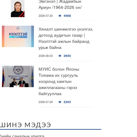
Эмгэнэл | Жадамбын
Ариун /1964-2026 он/
2026-07-20
4568
Хяналт шинжилгээ үнэлгээ,
дотоод аудитын газар |
Нээлттэй ажлын байранд
урьж байна
2026-08-03
2650
МУИС болон Японы
Тояама их сургууль
хооронд хамтын
ажиллагааны гэрээ
байгууллаа
2026-07-29
2203
ШИНЭ МЭДЭЭ
Үнийн саналын урилга