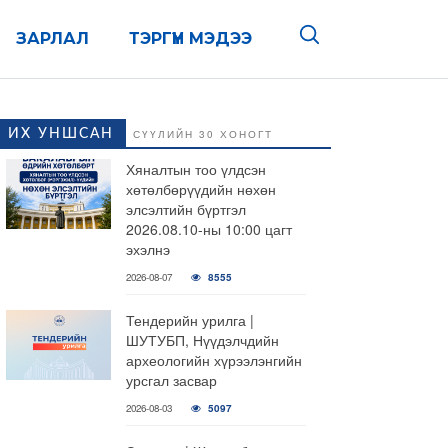
ЗАРЛАЛ
ТЭРГҮҮН МЭДЭЭ
ИХ УНШСАН
СҮҮЛИЙН 30 ХОНОГТ
Хяналтын тоо үлдсэн
хөтөлбөрүүдийн нөхөн
элсэлтийн бүртгэл
2026.08.10-ны 10:00 цагт
эхэлнэ
2026-08-07
8555
Тендерийн урилга |
ШУТУБП, Нүүдэлчдийн
археологийн хүрээлэнгийн
урсгал засвар
2026-08-03
5097