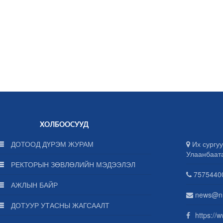
ХОЛБООСУУД
ДОТООД ДҮРЭМ ЖУРАМ
Их сургуу
Улаанбаат
РЕКТОРЫН ЗӨВЛӨЛИЙН МЭДЭЭЛЭЛ
75754400
АЖЛЫН БАЙР
news@n
ДОТУУР УТАСНЫ ЖАГСААЛТ
https://