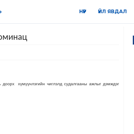
Ь
НҮҮР
ҮЙЛ ЯВДАЛ
номинац
нь доорх хүмүүнлэгийн чиглэлд судалгааны ажлыг дэмждэг