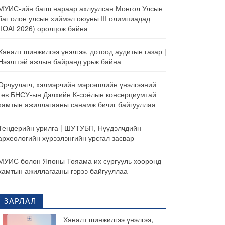
МУИС-ийн багш нараар ахлуулсан Монгол Улсын
баг олон улсын хиймэл оюуны III олимпиадад
(IOAI 2026) оролцож байна
Хяналт шинжилгээ үнэлгээ, дотоод аудитын газар |
Нээлттэй ажлын байранд урьж байна
Орчуулагч, хэлмэрчийн мэргэшлийн үнэлгээний
төв БНСУ-ын Дэлхийн К-соёлын консерциумтай
хамтын ажиллагааны санамж бичиг байгууллаа
Тендерийн урилга | ШУТУБП, Нүүдэлчдийн
археологийн хүрээлэнгийн урсгал засвар
МУИС болон Японы Тояама их сургууль хооронд
хамтын ажиллагааны гэрээ байгууллаа
ЗАРЛАЛ
Хяналт шинжилгээ үнэлгээ,