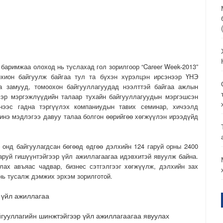
аримжаа олоход нь туслахад гол зорилгоор “Career Week-2013”
хион байгуулж байгаа тул та бүхэн хүрэлцэн ирсэнээр ҮНЭ
 замууд, томоохон байгууллагуудад нээлттэй байгаа ажлын
ээр мэргэжлүүдийн талаар тухайн байгууллагуудын мэргэшсэн
нээс гадна тэргүүлэх компаниудын тавих семинар, хичээлд
инэ мэдлэгээ давуу талаа болгон өөрийгөө хөгжүүлэн ирээдүйд
нд байгуулагдсан бөгөөд өдгөө дэлхийн 124 гаруй орны 2400
гаруй гишүүнтэйгээр үйл ажиллагаагаа идэвхитэй явуулж байна.
лах авъяас чадвар, бизнес сэтгэлгээг хөгжүүлж, дэлхийн зах
нь тусалж дэмжих эрхэм зорилготой.
үйл ажиллагаа
йгууллагийн шинжтэйгээр үйл ажиллагаагаа явуулах