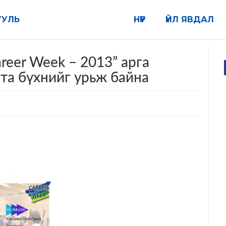
УУЛЬ
НҮҮР
ҮЙЛ ЯВДАЛ
reer Week – 2013” арга
та бүхнийг урьж байна