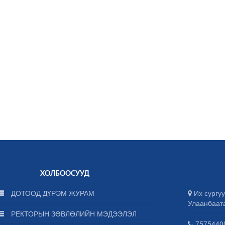
ХОЛБООСУУД
ДОТООД ДҮРЭМ ЖУРАМ
Их сургуу
Улаанбаат
РЕКТОРЫН ЗӨВЛӨЛИЙН МЭДЭЭЛЭЛ
75754400