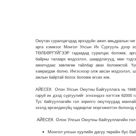
Оюутан суралцагчдад ирээдүйн ажил амьдралын чиг б
арга хэмжээг Монгол Улсын Их Сургууль дээр зо
ТӨЛБӨРГҮЙГЭЭР гадаадад суралцах боломж, арга
байрны талаарх мэдээлэл, шаардлагууд, мөн тэдг
ажилчдаас зөвлөгөө тайлбар авах боломжтой. Үү
хамрагдаж болно. Ингэснээр олж авсан мэдээлэл, ш
ажлын байртай болох боломж өгсөх юм.
АЙЕСЕК Олон Улсын Оюутны Байгууллага нь 1948 о
гаруй их дээд сургуулийг эгнээндээ нэгтгэж 62000 
Тус байгууллагийн гол зорилго оюутнуудад манлай
зээлд өрсөлдөхүйц чадварлаг мэргэжилтэн болоход 
АЙЕСЕК Олон Улсын Оюутны байгууллагийн гол 
Монгол улсын хуулийн дагуу төрийн бус ба