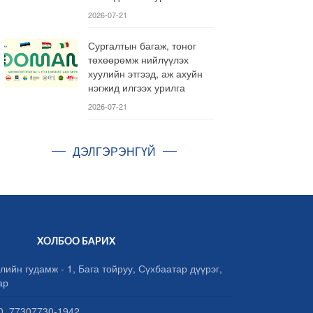
2026-07-21
Сургалтын багаж, тоног
төхөөрөмж нийлүүлэх
хуулийн этгээд, аж ахуйн
нэгжид илгээх урилга
2026-07-21
ДЭЛГЭРЭНГҮЙ
ХОЛБОО БАРИХ
лийн гудамж - 1, Бага тойруу, Сүхбаатар дүүрэг,
ар
, 77307730-1942