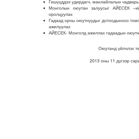
Гишүүддээ удирдагч, манлайлалын чадварыг
Монголын оюутан залуусыг АЙЕСЕК –ий
оролцуулах
Гадаад орны оюутнуудыг дотоодынхоо томо
ажилуулах
АЙЕСЕК- Монголд ажиллах гадаадын оюутн
Оюутанд үйлчлэх тө
2013 оны 11 дүгээр сарын