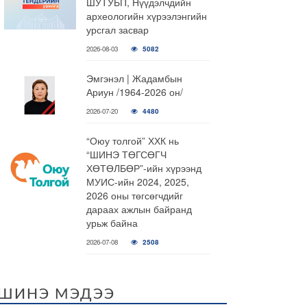
ШУТУБП, Нүүдэлчдийн
археологийн хүрээлэнгийн
урсгал засвар
2026-08-03
5082
Эмгэнэл | Жадамбын
Ариун /1964-2026 он/
2026-07-20
4480
“Оюу толгой” ХХК нь
“ШИНЭ ТӨГСӨГЧ
ХӨТӨЛБӨР”-ийн хүрээнд
МУИС-ийн 2024, 2025,
2026 оны төгсөгчдийг
дараах ажлын байранд
урьж байна
2026-07-08
2508
ШИНЭ МЭДЭЭ