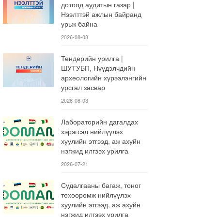
дотоод аудитын газар |
Нээлттэй ажлын байранд
урьж байна
2026-08-03
Тендерийн урилга |
ШУТУБП, Нүүдэлчдийн
археологийн хүрээлэнгийн
урсгал засвар
2026-08-03
Лабораторийн дагалдах
хэрэгсэл нийлүүлэх
хуулийн этгээд, аж ахуйн
нэгжид илгээх урилга
2026-07-21
Судалгааны багаж, тоног
төхөөрөмж нийлүүлэх
хуулийн этгээд, аж ахуйн
нэгжид илгээх урилга