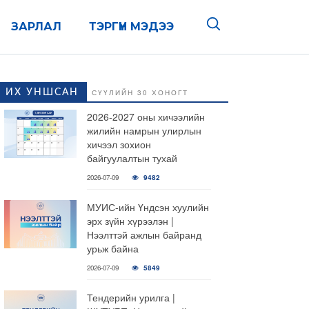
ЗАРЛАЛ
ТЭРГҮҮН МЭДЭЭ
ИХ УНШСАН
СҮҮЛИЙН 30 ХОНОГТ
2026-2027 оны хичээлийн
жилийн намрын улирлын
хичээл зохион
байгуулалтын тухай
2026-07-09
9482
МУИС-ийн Үндсэн хуулийн
эрх зүйн хүрээлэн |
Нээлттэй ажлын байранд
урьж байна
2026-07-09
5849
Тендерийн урилга |