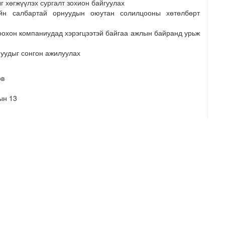
 хөгжүүлэх сургалт зохион байгуулах
н салбартай орнуудын оюутан солилцооны хөтөлбөрт
охон компаниудад хэрэгцээтэй байгаа ажлын байранд урьж
уудыг сонгон ажилуулах
в
 13