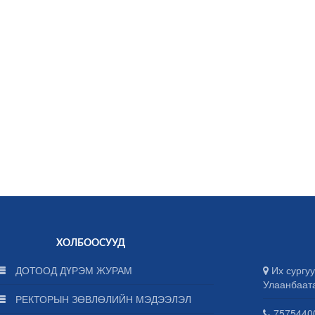
ХОЛБООСУУД
ДОТООД ДҮРЭМ ЖУРАМ
Их сургуу
Улаанбаат
РЕКТОРЫН ЗӨВЛӨЛИЙН МЭДЭЭЛЭЛ
75754400