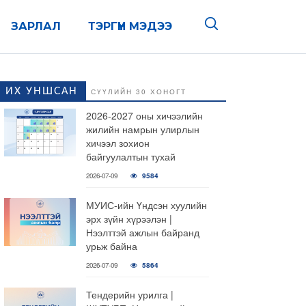
ЗАРЛАЛ
ТЭРГҮҮН МЭДЭЭ
ИХ УНШСАН
СҮҮЛИЙН 30 ХОНОГТ
2026-2027 оны хичээлийн
жилийн намрын улирлын
хичээл зохион
байгуулалтын тухай
2026-07-09
9584
МУИС-ийн Үндсэн хуулийн
эрх зүйн хүрээлэн |
Нээлттэй ажлын байранд
урьж байна
2026-07-09
5864
Тендерийн урилга |