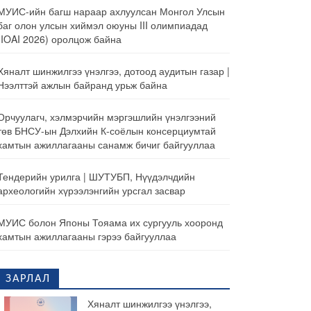
МУИС-ийн багш нараар ахлуулсан Монгол Улсын
баг олон улсын хиймэл оюуны III олимпиадад
(IOAI 2026) оролцож байна
Хяналт шинжилгээ үнэлгээ, дотоод аудитын газар |
Нээлттэй ажлын байранд урьж байна
Орчуулагч, хэлмэрчийн мэргэшлийн үнэлгээний
төв БНСУ-ын Дэлхийн К-соёлын консерциумтай
хамтын ажиллагааны санамж бичиг байгууллаа
Тендерийн урилга | ШУТУБП, Нүүдэлчдийн
археологийн хүрээлэнгийн урсгал засвар
МУИС болон Японы Тояама их сургууль хооронд
хамтын ажиллагааны гэрээ байгууллаа
ЗАРЛАЛ
Хяналт шинжилгээ үнэлгээ,