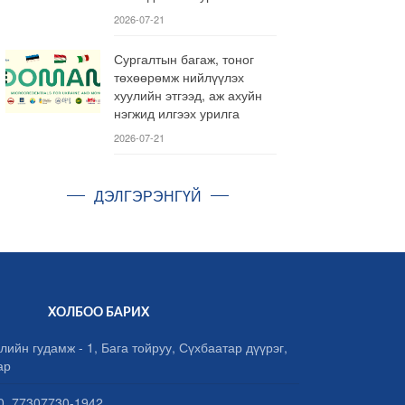
2026-07-21
Сургалтын багаж, тоног
төхөөрөмж нийлүүлэх
хуулийн этгээд, аж ахуйн
нэгжид илгээх урилга
2026-07-21
ДЭЛГЭРЭНГҮЙ
ХОЛБОО БАРИХ
лийн гудамж - 1, Бага тойруу, Сүхбаатар дүүрэг,
ар
, 77307730-1942