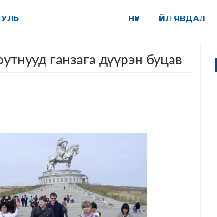
УУЛЬ
НҮҮР
ҮЙЛ ЯВДАЛ
утнууд ганзага дүүрэн буцав