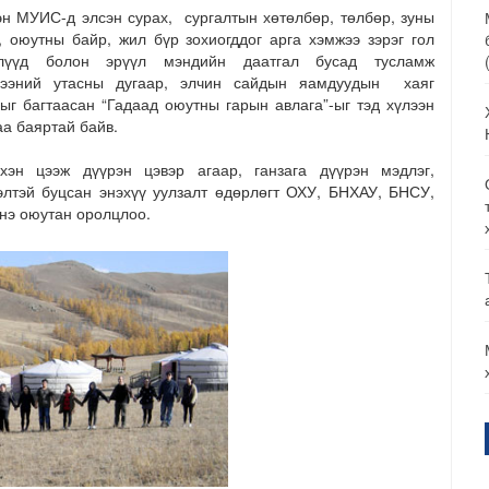
эн МУИС-д элсэн сурах, сургалтын хөтөлбөр, төлбөр, зуны
, оюутны байр, жил бүр зохиогддог арга хэмжээ зэрэг гол
ллүүд болон эрүүл мэндийн даатгал бусад тусламж
гээний утасны дугаар, элчин сайдын яамдуудын хаяг
ыг багтаасан “Гадаад оюутны гарын авлага”-ыг тэд хүлээн
аа баяртай байв.
хэн цээж дүүрэн цэвэр агаар, ганзага дүүрэн мэдлэг,
элтэй буцсан энэхүү уулзалт өдөрлөгт ОХУ, БНХАУ, БНСУ,
нэ оюутан оролцлоо.