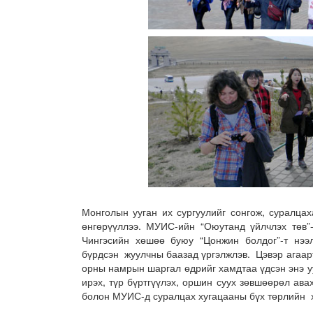
Монголын ууган их сургуулийг сонгож, суралца
өнгөрүүллээ. МУИС-ийн “Оюутанд үйлчлэх төв”
Чингэсийн хөшөө буюу “Цонжин болдог”-т нээл
бүрдсэн жуулчны баазад үргэлжлэв. Цэвэр агаар
орны намрын шаргал өдрийг хамдтаа үдсэн энэ 
ирэх, түр бүртгүүлэх, оршин суух зөвшөөрөл авах
болон МУИС-д суралцах хугацааны бүх төрлийн х