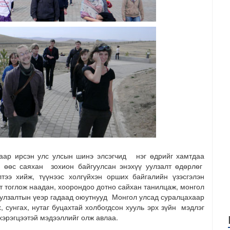
хаар ирсэн улс улсын шинэ элсэгчид нэг өдрийг хамтдаа
- өөс саяхан зохион байгуулсан энэхүү уулзалт өдөрлөг
тээ хийж, түүнээс холгүйхэн орших байгалийн үзэсгэлэн
т тоглож наадан, хоорондоо дотно сайхан танилцаж, монгол
уулзалтын үеэр гадаад оюутнууд Монгол улсад суралцахаар
, сунгах, нутаг буцахтай холбогдсон хууль эрх зүйн мэдлэг
эрэгцээтэй мэдээллийг олж авлаа.