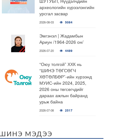
ШУТУБП, Нүүдэлчдийн
археологийн хүрээлэнгийн
урсгал засвар
2026-08-03
5084
Эмгэнэл | Жадамбын
Ариун /1964-2026 он/
2026-07-20
4489
“Оюу толгой” ХХК нь
“ШИНЭ ТӨГСӨГЧ
ХӨТӨЛБӨР”-ийн хүрээнд
МУИС-ийн 2024, 2025,
2026 оны төгсөгчдийг
дараах ажлын байранд
урьж байна
2026-07-08
2517
ШИНЭ МЭДЭЭ