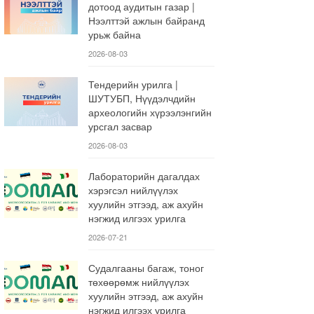
дотоод аудитын газар |
Нээлттэй ажлын байранд
урьж байна
2026-08-03
Тендерийн урилга |
ШУТУБП, Нүүдэлчдийн
археологийн хүрээлэнгийн
урсгал засвар
2026-08-03
Лабораторийн дагалдах
хэрэгсэл нийлүүлэх
хуулийн этгээд, аж ахуйн
нэгжид илгээх урилга
2026-07-21
Судалгааны багаж, тоног
төхөөрөмж нийлүүлэх
хуулийн этгээд, аж ахуйн
нэгжид илгээх урилга