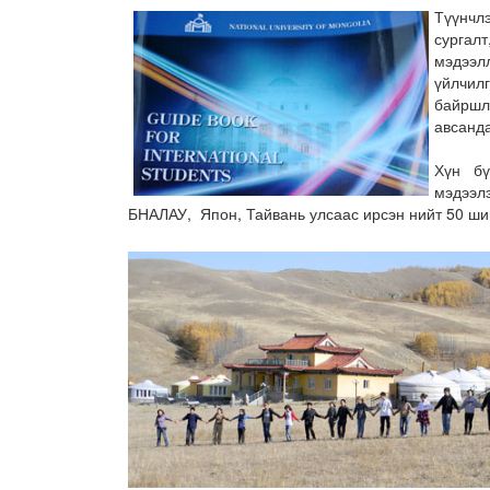
Түүнчл
сургалт
мэдээ
үйлчил
байршл
авсанд
Хүн бү
мэдээл
БНАЛАУ, Япон, Тайвань улсаас ирсэн нийт 50 ши