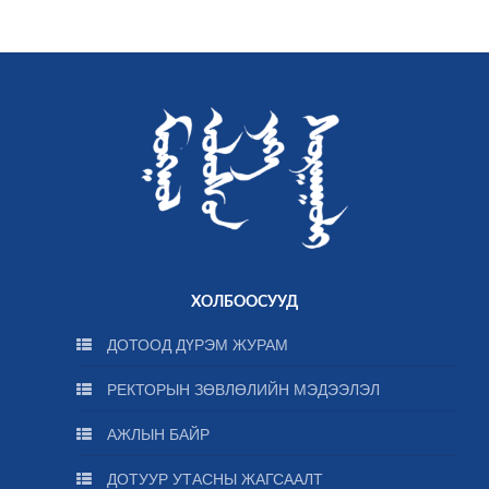
ХОЛБООСУУД
ДОТООД ДҮРЭМ ЖУРАМ
РЕКТОРЫН ЗӨВЛӨЛИЙН МЭДЭЭЛЭЛ
АЖЛЫН БАЙР
ДОТУУР УТАСНЫ ЖАГСААЛТ