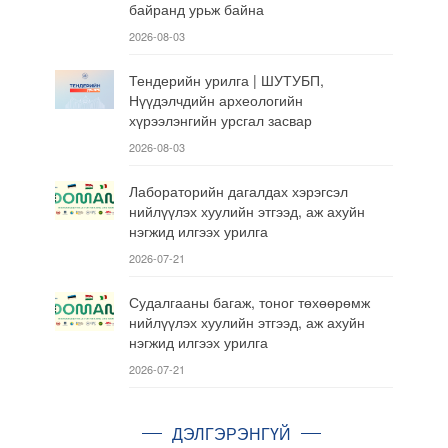
байранд урьж байна
2026-08-03
Тендерийн урилга | ШУТУБП,
Нүүдэлчдийн археологийн
хүрээлэнгийн урсгал засвар
2026-08-03
Лабораторийн дагалдах хэрэгсэл
нийлүүлэх хуулийн этгээд, аж ахуйн
нэгжид илгээх урилга
2026-07-21
Судалгааны багаж, тоног төхөөрөмж
нийлүүлэх хуулийн этгээд, аж ахуйн
нэгжид илгээх урилга
2026-07-21
ДЭЛГЭРЭНГҮЙ