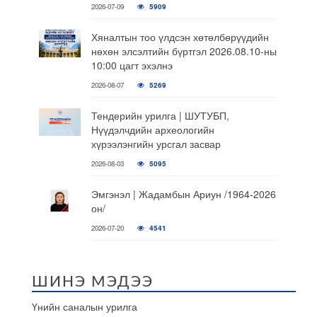
2026-07-09
5909
Хяналтын тоо үлдсэн хөтөлбөрүүдийн
нөхөн элсэлтийн бүртгэл 2026.08.10-ны
10:00 цагт эхэлнэ
2026-08-07
5269
Тендерийн урилга | ШУТУБП,
Нүүдэлчдийн археологийн
хүрээлэнгийн урсгал засвар
2026-08-03
5095
Эмгэнэл | Жадамбын Ариун /1964-2026
он/
2026-07-20
4541
ШИНЭ МЭДЭЭ
Үнийн саналын урилга