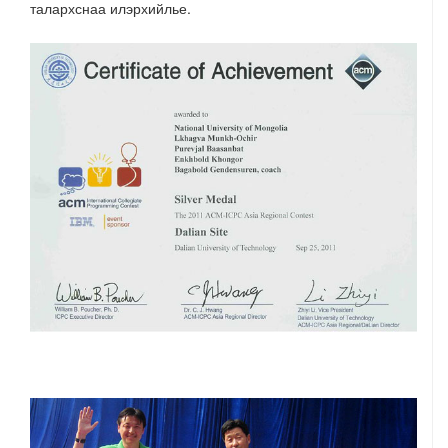
талархснаа илэрхийлье.