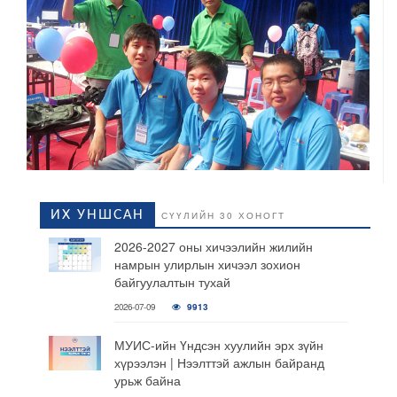
ИХ УНШСАН
СҮҮЛИЙН 30 ХОНОГТ
2026-2027 оны хичээлийн жилийн
намрын улирлын хичээл зохион
байгуулалтын тухай
2026-07-09
9913
МУИС-ийн Үндсэн хуулийн эрх зүйн
хүрээлэн | Нээлттэй ажлын байранд
урьж байна