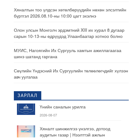
Хяналтын тоо үлдсэн хөтөлбөрүүдийн нөхөн элсэлтийн
бүртгэл 2026.08.10-ны 10:00 цагт эхэлнэ
Олон улсын Монголч эрдэмтний XIII их хурал 8 дугаар
сарын 10-13-ны өдрүүдэд Улаанбаатар хотноо болно
МУИС, Нагоягийн Их Сургууль хамтын ажиллагаагаа
шинэ шатанд гаргана
Сөүлийн Үндэсний Их Сургуулийн төлөөлөгчдийг хүлээн
авч уулзлаа
ЗАРЛАЛ
Үнийн саналын урилга
2026-08-07
Хяналт шинжилгээ үнэлгээ, дотоод
аудитын газар | Нээлттэй ажлын