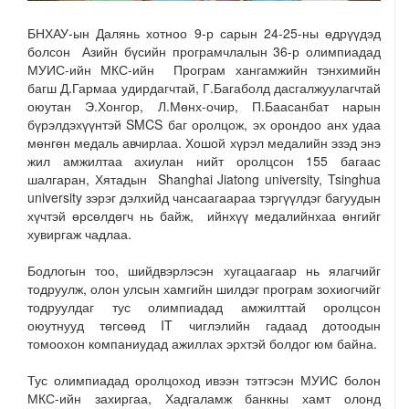
БНХАУ-ын Далянь хотноо 9-р сарын 24-25-ны өдрүүдэд
болсон Азийн бүсийн програмчлалын 36-р олимпиадад
МУИС-ийн МКС-ийн Програм хангамжийн тэнхимийн
багш Д.Гармаа удирдагчтай, Г.Багаболд дасгалжуулагчтай
оюутан Э.Хонгор, Л.Мөнх-очир, П.Баасанбат нарын
бүрэлдэхүүнтэй SMCS баг оролцож, эх орондоо анх удаа
мөнгөн медаль авчирлаа. Хошой хүрэл медалийн эзэд энэ
жил амжилтаа ахиулан нийт оролцсон 155 багаас
шалгаран, Хятадын Shanghai Jiatong university, Tsinghua
university зэрэг дэлхийд чансаагаараа тэргүүлдэг багуудын
хүчтэй өрсөлдөгч нь байж, ийнхүү медалийнхаа өнгийг
хувиргаж чадлаа.
Бодлогын тоо, шийдвэрлэсэн хугацаагаар нь ялагчийг
тодруулж, олон улсын хамгийн шилдэг програм зохиогчийг
тодруулдаг тус олимпиадад амжилттай оролцсон
оюутнууд төгсөөд IT чиглэлийн гадаад дотоодын
томоохон компаниудад ажиллах эрхтэй болдог юм байна.
Тус олимпиадад оролцоход ивээн тэтгэсэн МУИС болон
МКС-ийн захиргаа, Хадгаламж банкны хамт олонд