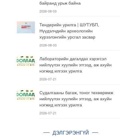
байранд урьж байна
2026-08-03
Тендерийн урилга | ШУТУБП,
Нүүдэлчдийн археологийн
хүрээлэнгийн урсгал засвар
2026-08-03
Лабораторийн дагалдах хэрэгсэл
нийлүүлэх хуулийн этгээд, аж ахуйн
нэгжид илгээх урилга
2026-07-21
Судалгааны багаж, тоног төхөөрөмж
нийлүүлэх хуулийн этгээд, аж ахуйн
нэгжид илгээх урилга
2026-07-21
ДЭЛГЭРЭНГҮЙ