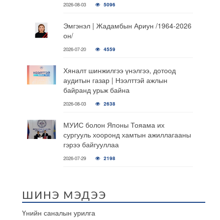
2026-08-03
5096
Эмгэнэл | Жадамбын Ариун /1964-2026
он/
2026-07-20
4559
Хяналт шинжилгээ үнэлгээ, дотоод
аудитын газар | Нээлттэй ажлын
байранд урьж байна
2026-08-03
2638
МУИС болон Японы Тояама их
сургууль хооронд хамтын ажиллагааны
гэрээ байгууллаа
2026-07-29
2198
ШИНЭ МЭДЭЭ
Үнийн саналын урилга