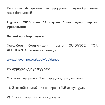
Виза авах, Их Бритаийн их сургуулиас нөхцөлт бус санал
авах боломжтой
Бүртгэл 2015 оны 11 сарын 15-ны өдөр хүртэл
үргэлжилнэ
Хөтөлбөрт бүртгүүлэх:
Хөтөлбөрт бүртгүүлэхийн өмнө GUIDANCE FOR
APPLICANTS хэсгийг уншина уу
www.chevening.org/apply/guidance
Их сургуульд бүртгүүлэх
:
Элсэх их сургуулиас 3 их сургуульд өргөдөл өгнө.
1). Элсэхийг хамгийн их сонирхож буй их сургууль
2). Элсэх сонирхолтой их сургууль