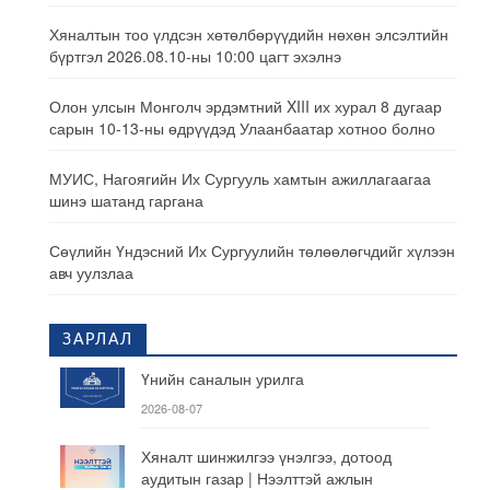
Хяналтын тоо үлдсэн хөтөлбөрүүдийн нөхөн элсэлтийн
бүртгэл 2026.08.10-ны 10:00 цагт эхэлнэ
Олон улсын Монголч эрдэмтний XIII их хурал 8 дугаар
сарын 10-13-ны өдрүүдэд Улаанбаатар хотноо болно
МУИС, Нагоягийн Их Сургууль хамтын ажиллагаагаа
шинэ шатанд гаргана
Сөүлийн Үндэсний Их Сургуулийн төлөөлөгчдийг хүлээн
авч уулзлаа
ЗАРЛАЛ
Үнийн саналын урилга
2026-08-07
Хяналт шинжилгээ үнэлгээ, дотоод
аудитын газар | Нээлттэй ажлын