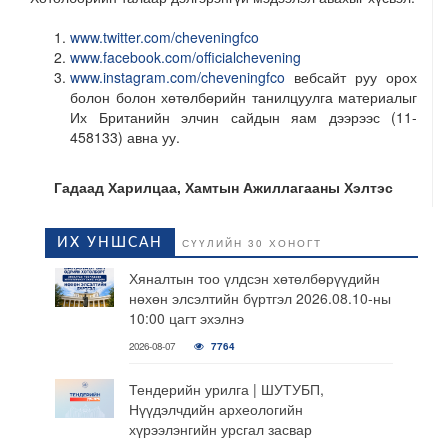
www.twitter.com/cheveningfco
www.facebook.com/officialchevening
www.instagram.com/cheveningfco
вебсайт руу орох
болон болон хөтөлбөрийн танилцуулга материалыг
Их Британийн элчин сайдын яам дээрээс (11-
458133) авна уу.
Гадаад Харилцаа, Хамтын Ажиллагааны Хэлтэс
ИХ УНШСАН
СҮҮЛИЙН 30 ХОНОГТ
Хяналтын тоо үлдсэн хөтөлбөрүүдийн
нөхөн элсэлтийн бүртгэл 2026.08.10-ны
10:00 цагт эхэлнэ
2026-08-07
7764
Тендерийн урилга | ШУТУБП,
Нүүдэлчдийн археологийн
хүрээлэнгийн урсгал засвар