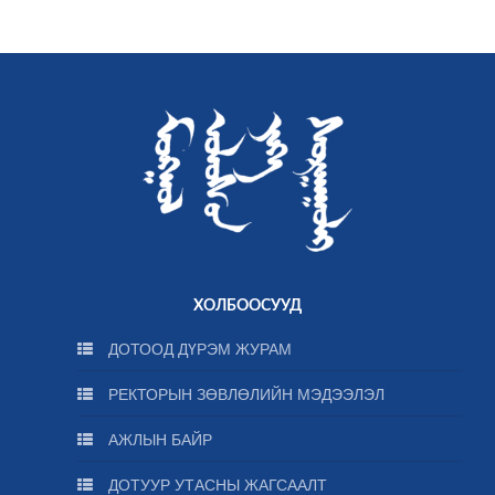
ХОЛБООСУУД
ДОТООД ДҮРЭМ ЖУРАМ
РЕКТОРЫН ЗӨВЛӨЛИЙН МЭДЭЭЛЭЛ
АЖЛЫН БАЙР
ДОТУУР УТАСНЫ ЖАГСААЛТ