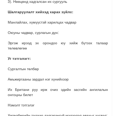
3). Нөөцөнд хадгалсан их сургууль
Шалгаруулалт хийхэд харах зүйлс:
Манлайлах, хүмүүстэй харилцах чадвар
Оюуны чадвар, сурлагын дүн:
Эргэж ирээд эх орондоо юу хийж бүтээх талаар
төлөвлөгөө
Уг тэтгэлэгт:
Сургалтын төлбөр
Амьжиргааны зардал нэг хүнийхээр
Их Британи руу ирж очих эдийн засгийн ангилалын
онгоцны билет
Нэмэлт тэтгэлэг
Хөтөлбөрийн талаар дэлгэрэнгүй мэдээлэл авахыг хүсвэл: