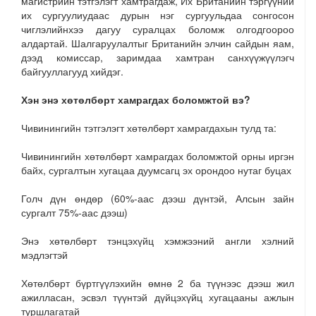
магистрийн тэтгэлэгт хамтрагдаж, Их Британийн тэргүүний
их сургуулиудаас дурын нэг сургуульдаа сонгосон
чиглэлийнхээ дагуу суралцах боломж олгодгоороо
алдартай. Шалгаруулалтыг Британийн элчин сайдын яам,
дээд комиссар, заримдаа хамтран санхүүжүүлэгч
байгууллагууд хийдэг.
Хэн энэ хөтөлбөрт хамрагдах боломжтой вэ?
Чивинингийн тэтгэлэгт хөтөлбөрт хамрагдахын тулд та:
Чивинингийн хөтөлбөрт хамрагдах боломжтой орны иргэн
байх, сургалтын хугацаа дуумсагц эх орондоо нутаг буцах
Голч дүн өндөр (60%-аас дээш дүнтэй, Алсын зайн
сургалт 75%-аас дээш)
Энэ хөтөлбөрт тэнцэхүйц хэмжээний англи хэлний
мэдлэгтэй
Хөтөлбөрт бүртгүүлэхийн өмнө 2 ба түүнээс дээш жил
ажилласан, эсвэл түүнтэй дүйцэхүйц хугацааны ажлын
туршлагатай