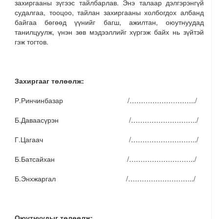
захиргааны зүгээс тайлбарлав. Энэ талаар дэлгэрэнгүй
судалгаа, тооцоо, тайлан захиргааны холбогдох албанд
байгаа бөгөөд үүнийг багш, ажилтан, оюутнуудад
танилцуулж, үнэн зөв мэдээллийг хүргэж байх нь зүйтэй
гэж тогтов.
Захиргааг төлөөлж:
Р.Ринчинбазар /………………………../
Б.Даваасүрэн /………………………../
Г.Цагаач /………………………../
Б.Батсайхан /………………………../
Б.Энхжаргал /………………………../
Оюутнуудыг төлөөлж: