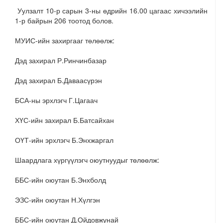
Уулзалт 10-р сарын 3-ны өдрийн 16.00 цагаас хичээлийн
1-р байрын 206 тоотод болов.
МУИС-ийн захиргааг төлөөлж:
Дэд захирал Р.Ринчинбазар
Дэд захирал Б.Даваасүрэн
БСА-ны эрхлэгч Г.Цагаач
ХҮС-ийн захирал Б.Батсайхан
ОҮТ-ийн эрхлэгч Б.Энхжаргал
Шаардлага хүргүүлэгч оюутнуудыг төлөөлж:
ББС-ийн оюутан Б.Энхболд
ЭЗС-ийн оюутан Н.Хүлгэн
ББС-ийн оюутан Д.Ойдовжунай