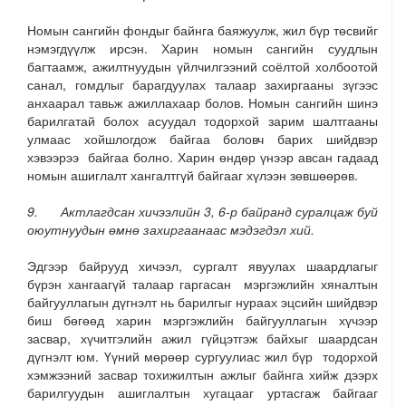
Номын сангийн фондыг байнга баяжуулж, жил бүр төсвийг
нэмэгдүүлж ирсэн. Харин номын сангийн суудлын
багтаамж, ажилтнуудын үйлчилгээний соёлтой холбоотой
санал, гомдлыг барагдуулах талаар захиргааны зүгээс
анхаарал тавьж ажиллахаар болов. Номын сангийн шинэ
барилгатай болох асуудал тодорхой зарим шалтгааны
улмаас хойшлогдож байгаа боловч барих шийдвэр
хэвээрээ байгаа болно. Харин өндөр үнээр авсан гадаад
номын ашиглалт хангалтгүй байгааг хүлээн зөвшөөрөв.
9. Актлагдсан хичээлийн 3, 6-р байранд суралцаж буй
оюутнуудын өмнө захиргаанаас мэдэгдэл хий.
Эдгээр байрууд хичээл, сургалт явуулах шаардлагыг
бүрэн хангаагүй талаар гаргасан мэргэжлийн хяналтын
байгууллагын дүгнэлт нь барилгыг нураах эцсийн шийдвэр
биш бөгөөд харин мэргэжлийн байгууллагын хүчээр
засвар, хүчитгэлийн ажил гүйцэтгэж байхыг шаардсан
дүгнэлт юм. Үүний мөрөөр сургуулиас жил бүр тодорхой
хэмжээний засвар тохижилтын ажлыг байнга хийж дээрх
барилгуудын ашиглалтын хугацааг уртасгаж байгааг