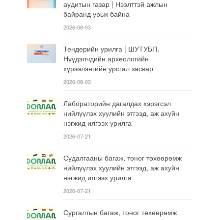
аудитын газар | Нээлттэй ажлын
байранд урьж байна
2026-08-03
Тендерийн урилга | ШУТУБП,
Нүүдэлчдийн археологийн
хүрээлэнгийн урсгал засвар
2026-08-03
Лабораторийн дагалдах хэрэгсэл
нийлүүлэх хуулийн этгээд, аж ахуйн
нэгжид илгээх урилга
2026-07-21
Судалгааны багаж, тоног төхөөрөмж
нийлүүлэх хуулийн этгээд, аж ахуйн
нэгжид илгээх урилга
2026-07-21
Сургалтын багаж, тоног төхөөрөмж