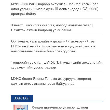
МУИС-ийн багш нараар ахлуулсан Монгол Улсын баг
олон улсын хиймэл оюуны III олимпиадад (IOAI 2026)
оролцож байна
Хяналт шинжилгээ үнэлгээ, дотоод аудитын газар |
Нээлттэй ажлын байранд урьж байна
Орчуулагч, хэлмэрчийн мэргэшлийн үнэлгээний төв
БНСУ-ын Дэлхийн К-соёлын консерциумтай хамтын
ажиллагааны санамж бичиг байгууллаа
Тендерийн урилга | ШУТУБП, Нүүдэлчдийн археологийн
хүрээлэнгийн урсгал засвар
МУИС болон Японы Тояама их сургууль хооронд
хамтын ажиллагааны гэрээ байгууллаа
ЗАРЛАЛ
Хяналт шинжилгээ үнэлгээ, дотоод