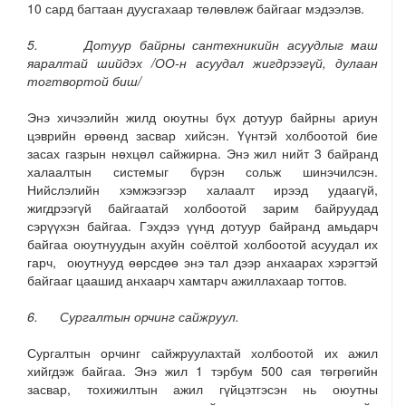
10 сард багтаан дуусгахаар төлөвлөж байгааг мэдээлэв.
5. Дотуур байрны
с
антехникийн асуудлыг маш
яаралтай шийдэх /ОО-н асуудал жигдрээгүй, дулаан
тогтвортой биш/
Энэ хичээлийн жилд оюутны бүх дотуур байрны ариун
цэврийн өрөөнд засвар хийсэн. Үүнтэй холбоотой бие
засах газрын нөхцөл сайжирна. Энэ жил нийт 3 байранд
халаалтын системыг бүрэн сольж шинэчилсэн.
Нийслэлийн хэмжээгээр халаалт ирээд удаагүй,
жигдрээгүй байгаатай холбоотой зарим байруудад
сэрүүхэн байгаа. Гэхдээ үүнд дотуур байранд амьдарч
байгаа оюутнуудын ахуйн соёлтой холбоотой асуудал их
гарч, оюутнууд өөрсдөө энэ тал дээр анхаарах хэрэгтэй
байгааг цаашид анхаарч хамтарч ажиллахаар тогтов.
6. Сургалтын орчинг сайжруул.
Сургалтын орчинг сайжруулахтай холбоотой их ажил
хийгдэж байгаа. Энэ жил 1 тэрбум 500 сая төгрөгийн
засвар, тохижилтын ажил гүйцэтгэсэн нь оюутны