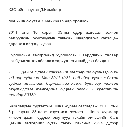
ХЗС-ийн оюутан Д.Нямбаяр
МКС-ийн оюутан Х.Мөнхбаяр нар оролцон
2011 оны 10 сарын 03-ны өдөр жагсаал зохион
байгуулсан оюутнуудын тавьсан шаардлагыг хэлэлцэж
дараах шийдэлд хүрэв.
Сургуулийн захиргаанд хүргүүлсэн шаардлагын талаар
нэг бүрчлэн тайлбарлаж хариулт өгч шийдсэн байдал:
1. Дахин судлах хичээлийн төлбөрийг бүтнээр биш
1/3-аар судална. Мөн 2011.1021- ний өдөр хүртэл дахин
судлах хичээлийн бүртгэлийг хийж, бүтнээр төлсөн
оюутнуудын төлбөрийг буцаан олгох. 1 кредитийн
төлбөр 30380
Бакалаврын сургалтын шинэ журам батлагдаж, 2011 оны
8-р сарын 23-наас хэрэгжиж эхэлсэн. Шинэ журмаар
хичээл дахин судлах оюутнууд тухайн хичээлийн багц
цагийн төлбөрийг бүтэн төлөх байсныг 2,3,4 дүгээр