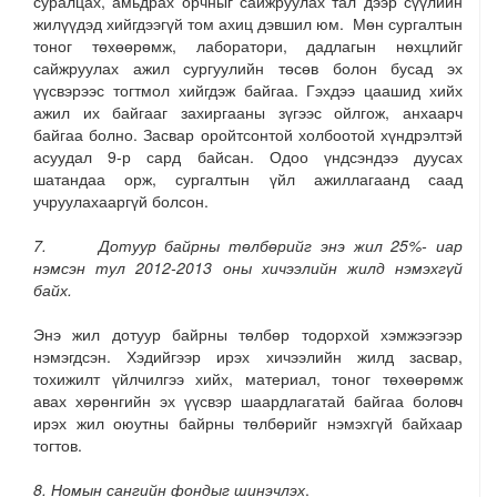
суралцах, амьдрах орчныг сайжруулах тал дээр сүүлийн
жилүүдэд хийгдээгүй том ахиц дэвшил юм. Мөн сургалтын
тоног төхөөрөмж, лаборатори, дадлагын нөхцлийг
сайжруулах ажил сургуулийн төсөв болон бусад эх
үүсвэрээс тогтмол хийгдэж байгаа. Гэхдээ цаашид хийх
ажил их байгааг захиргааны зүгээс ойлгож, анхаарч
байгаа болно. Засвар оройтсонтой холбоотой хүндрэлтэй
асуудал 9-р сард байсан. Одоо үндсэндээ дуусах
шатандаа орж, сургалтын үйл ажиллагаанд саад
учруулахааргүй болсон.
7. Дотуур байрны төлбөрийг энэ жил 25%- иар
нэмсэн тул 2012-2013 оны хичээлийн жилд нэмэхгүй
байх.
Энэ жил дотуур байрны төлбөр тодорхой хэмжээгээр
нэмэгдсэн. Хэдийгээр ирэх хичээлийн жилд засвар,
тохижилт үйлчилгээ хийх, материал, тоног төхөөрөмж
авах хөрөнгийн эх үүсвэр шаардлагатай байгаа боловч
ирэх жил оюутны байрны төлбөрийг нэмэхгүй байхаар
тогтов.
8.
Номын сангийн фондыг шинэчлэх
.