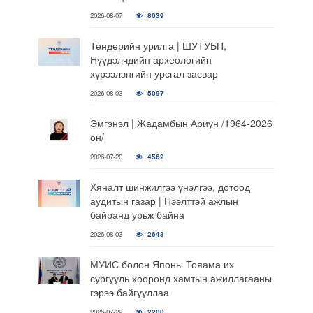
2026-08-07
8039
Тендерийн урилга | ШУТУБП,
Нүүдэлчдийн археологийн
хүрээлэнгийн урсгал засвар
2026-08-03
5097
Эмгэнэл | Жадамбын Ариун /1964-2026
он/
2026-07-20
4562
Хяналт шинжилгээ үнэлгээ, дотоод
аудитын газар | Нээлттэй ажлын
байранд урьж байна
2026-08-03
2643
МУИС болон Японы Тояама их
сургууль хооронд хамтын ажиллагааны
гэрээ байгууллаа
2026-07-29
2200