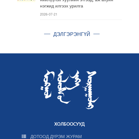
нэгжид илгээх урилга
2026-07-21
ДЭЛГЭРЭНГҮЙ
ХОЛБООСУУД
ДОТООД ДҮРЭМ ЖУРАМ