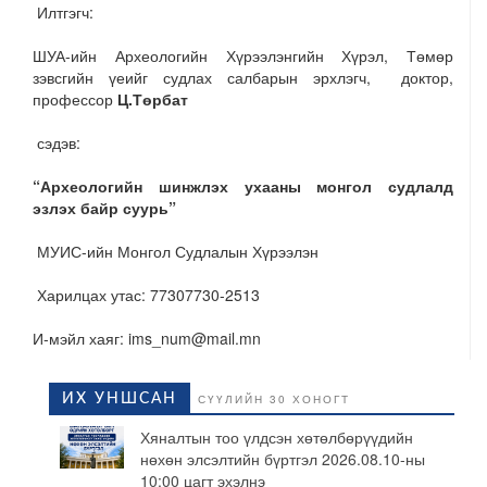
Илтгэгч:
ШУА-ийн Археологийн Хүрээлэнгийн Хүрэл, Төмөр
зэвсгийн үеийг судлах салбарын эрхлэгч, доктор,
профессор
Ц.Төрбат
сэдэв:
“Археологийн шинжлэх ухааны монгол судлалд
эзлэх байр суурь”
МУИС-ийн Монгол Судлалын Хүрээлэн
Харилцах утас: 77307730-2513
И-мэйл хаяг: ims_num@mail.mn
ИХ УНШСАН
СҮҮЛИЙН 30 ХОНОГТ
Хяналтын тоо үлдсэн хөтөлбөрүүдийн
нөхөн элсэлтийн бүртгэл 2026.08.10-ны
10:00 цагт эхэлнэ