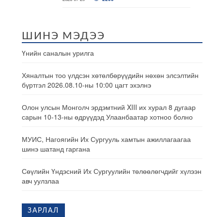
ШИНЭ МЭДЭЭ
Үнийн саналын урилга
Хяналтын тоо үлдсэн хөтөлбөрүүдийн нөхөн элсэлтийн
бүртгэл 2026.08.10-ны 10:00 цагт эхэлнэ
Олон улсын Монголч эрдэмтний XIII их хурал 8 дугаар
сарын 10-13-ны өдрүүдэд Улаанбаатар хотноо болно
МУИС, Нагоягийн Их Сургууль хамтын ажиллагаагаа
шинэ шатанд гаргана
Сөүлийн Үндэсний Их Сургуулийн төлөөлөгчдийг хүлээн
авч уулзлаа
ЗАРЛАЛ