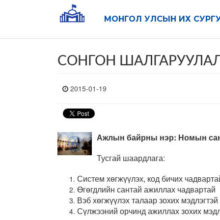
МОНГОЛ УЛСЫН ИХ СУРГ
СОНГОН ШАЛГАРУУЛАЛ
2015-01-19
Ажлын байрны нэр: Номын сан
Тусгай шаардлага:
Систем хөгжүүлэх, код бичих чадварта
Өгөгдлийн сантай ажиллах чадвартай
Вэб хөгжүүлэх талаар зохих мэдлэгтэй
Сүлжээний орчинд ажиллах зохих мэдл