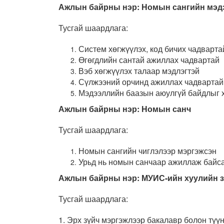
Ажлын байрны нэр: Номын сангийн мэдэ
Тусгай шаардлага:
Систем хөгжүүлэх, код бичих чадварта
Өгөгдлийн сантай ажиллах чадвартай
Вэб хөгжүүлэх талаар мэдлэгтэй
Сүлжээний орчинд ажиллах чадвартай
Мэдээллийн баазын аюулгүй байдлыг х
Ажлын байрны нэр:
Номын санч
Тусгай шаардлага:
Номын сангийн чиглэлээр мэргэжсэн
Урьд нь номын санчаар ажиллаж байса
Ажлын байрны нэр: МУИС-ийн хуулийн 
Тусгай шаардлага:
1. Эрх зүйч мэргэжлээр бакалавр болон түүн