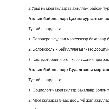
2.Урьд нь мэргэжлээрээ ажиллаж байсан ту
Ажлын байрны нэр:
Цахим сургалтын ас
Тусгай шаардлага:
1. Боловсрол судлал мэргэжлээр бакалавр б
2. Боловсролын байгууллагад 1-ээс доошгү
3. Компьютерийн өргөн хэрэглээний програ
Ажлын байрны нэр:
Судалгааны мэргэж
Тусгай шаардлага:
1. Социологич мэргэжлээр бакалавр болон т
2. Мэргэжлээрээ 5-аас доошгүй жил ажилла