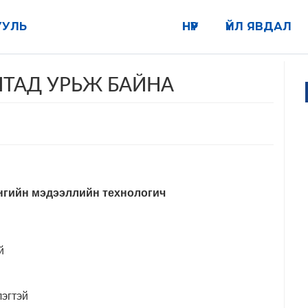
УУЛЬ
НҮҮР
ҮЙЛ ЯВДАЛ
ТАД УРЬЖ БАЙНА
гийн мэдээллийн технологич
й
эгтэй