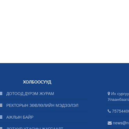
ХОЛБООСУУД
ДОТООД ДҮРЭМ ЖУРАМ
Их сургуу
Улаанбаат
РЕКТОРЫН ЗӨВЛӨЛИЙН МЭДЭЭЛЭЛ
75754400
АЖЛЫН БАЙР
news@n
ДОТУУР УТАСНЫ ЖАГСААЛТ