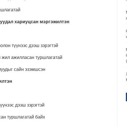
ршлагатай
уудал хариуцсан мэргэжилтэн
олон түүнээс дээш зэрэгтэй
й жил ажилласан туршлагатай
муудыг сайн эзэмшсэн
илтэн
үүнээс дээш зэрэгтэй
сан туршлагатай байх