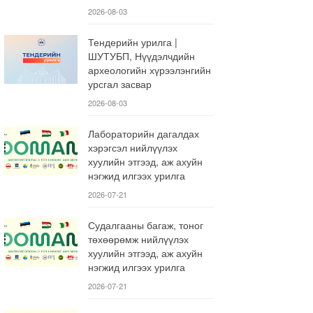
2026-08-03
Тендерийн урилга |
ШУТУБП, Нүүдэлчдийн
археологийн хүрээлэнгийн
урсгал засвар
2026-08-03
Лабораторийн дагалдах
хэрэгсэл нийлүүлэх
хуулийн этгээд, аж ахуйн
нэгжид илгээх урилга
2026-07-21
Судалгааны багаж, тоног
төхөөрөмж нийлүүлэх
хуулийн этгээд, аж ахуйн
нэгжид илгээх урилга
2026-07-21