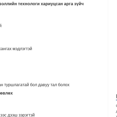
эллийн технологи хариуцсан арга зүйч
й
ангах мэдлэгтэй
н туршлагатай бол давуу тал болох
зөвлөх
ээс дээш зэрэгтэй