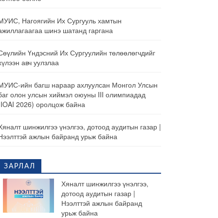
МУИС, Нагоягийн Их Сургууль хамтын
ажиллагаагаа шинэ шатанд гаргана
Сөүлийн Үндэсний Их Сургуулийн төлөөлөгчдийг
хүлээн авч уулзлаа
МУИС-ийн багш нараар ахлуулсан Монгол Улсын
баг олон улсын хиймэл оюуны III олимпиадад
(IOAI 2026) оролцож байна
Хяналт шинжилгээ үнэлгээ, дотоод аудитын газар |
Нээлттэй ажлын байранд урьж байна
ЗАРЛАЛ
Хяналт шинжилгээ үнэлгээ,
дотоод аудитын газар |
Нээлттэй ажлын байранд
урьж байна