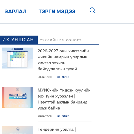
ЗАРЛАЛ
ТЭРГҮҮН МЭДЭЭ
ИХ УНШСАН
СҮҮЛИЙН 30 ХОНОГТ
2026-2027 оны хичээлийн
жилийн намрын улирлын
хичээл зохион
байгуулалтын тухай
2026-07-09
9708
МУИС-ийн Үндсэн хуулийн
эрх зүйн хүрээлэн |
Нээлттэй ажлын байранд
урьж байна
2026-07-09
5876
Тендерийн урилга |