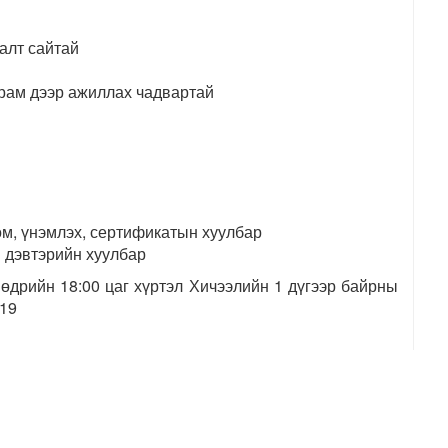
алт сайтай
рам дээр ажиллах чадвартай
м, үнэмлэх, сертификатын хуулбар
 дэвтэрийн хуулбар
өдрийн 18:00 цаг хүртэл Хичээлийн 1 дүгээр байрны
119