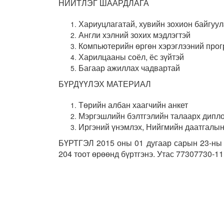
НИЙТЛЭГ ШААРДЛАГА
Хариуцлагатай, хувийн зохион байгуул
Англи хэлний зохих мэдлэгтэй
Компьютерийн өргөн хэрэглээний прог
Харилцааны соёл, ёс зүйтэй
Багаар ажиллах чадвартай
БҮРДҮҮЛЭХ МАТЕРИАЛ
Төрийн албан хаагчийн анкет
Мэргэшлийн бэлтгэлийн талаарх дипло
Иргэний үнэмлэх, Нийгмийн даатгалын
БҮРТГЭЛ 2015 оны 01 дугаар сарын 23-ны 
204 тоот өрөөнд бүртгэнэ. Утас 77307730-1