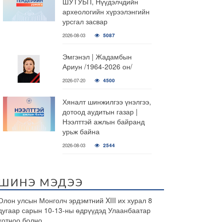
ШУТУБП, Нүүдэлчдийн
археологийн хүрээлэнгийн
урсгал засвар
2026-08-03
5087
Эмгэнэл | Жадамбын
Ариун /1964-2026 он/
2026-07-20
4500
Хяналт шинжилгээ үнэлгээ,
дотоод аудитын газар |
Нээлттэй ажлын байранд
урьж байна
2026-08-03
2544
ШИНЭ МЭДЭЭ
Олон улсын Монголч эрдэмтний XIII их хурал 8
дугаар сарын 10-13-ны өдрүүдэд Улаанбаатар
хотноо болно