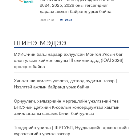
2024, 2025, 2026 оны төгсөгчдийг
дараах ажлын байранд урьж байна
2026-07-08
2525
ШИНЭ МЭДЭЭ
МУИС-ийн багш нараар ахлуулсан Монгол Улсын баг
олон улсын хиймэл оюуны III олимпиадад (IOAI 2026)
оролцож байна
Хяналт шинжилгээ үнэлгээ, дотоод аудитын газар |
Нээлттэй ажлын байранд урьж байна
Орчуулагч, хэлмэрчийн мэргэшлийн үнэлгээний төв
БНСУ-ын Дэлхийн К-соёлын консерциумтай хамтын
ажиллагааны санамж бичиг байгууллаа
Тендерийн урилга | ШУТУБП, Нүүдэлчдийн археологийн
хүрээлэнгийн урсгал засвар