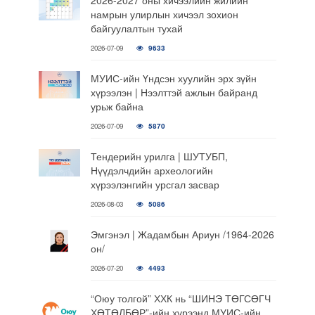
намрын улирлын хичээл зохион
байгуулалтын тухай
2026-07-09
9633
МУИС-ийн Үндсэн хуулийн эрх зүйн
хүрээлэн | Нээлттэй ажлын байранд
урьж байна
2026-07-09
5870
Тендерийн урилга | ШУТУБП,
Нүүдэлчдийн археологийн
хүрээлэнгийн урсгал засвар
2026-08-03
5086
Эмгэнэл | Жадамбын Ариун /1964-2026
он/
2026-07-20
4493
“Оюу толгой” ХХК нь “ШИНЭ ТӨГСӨГЧ
ХӨТӨЛБӨР”-ийн хүрээнд МУИС-ийн