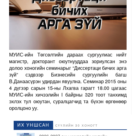
МУИС-ийн Төгсөлтийн дараах сургуулиас нийт
магистр, докторант оюутнууддаа зориулсан энэ
долоо хоногийн семинарыг “Диссертаци бичих арга
зүй” сэдвээр Бизнесийн сургуулийн багш
В.Данаасүрэн удирдан явуулна. Семинар 2015 оны
4 дүгээр сарын 15-ны Лхагва гарагт 18.00 цагаас
МУИС-ийн хичээлийн I байрны 320 тоот танхимд
эхлэх тул оюутан, суралцагчид та бүхэн өргөнөөр
оролцоно уу.
ИХ УНШСАН
СҮҮЛИЙН 30 ХОНОГТ
2026-2027 оны хичээлийн жилийн