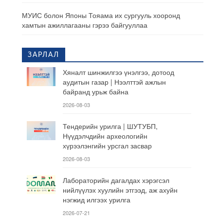
МУИС болон Японы Тояама их сургууль хооронд
хамтын ажиллагааны гэрээ байгууллаа
ЗАРЛАЛ
Хяналт шинжилгээ үнэлгээ, дотоод
аудитын газар | Нээлттэй ажлын
байранд урьж байна
2026-08-03
Тендерийн урилга | ШУТУБП,
Нүүдэлчдийн археологийн
хүрээлэнгийн урсгал засвар
2026-08-03
Лабораторийн дагалдах хэрэгсэл
нийлүүлэх хуулийн этгээд, аж ахуйн
нэгжид илгээх урилга
2026-07-21