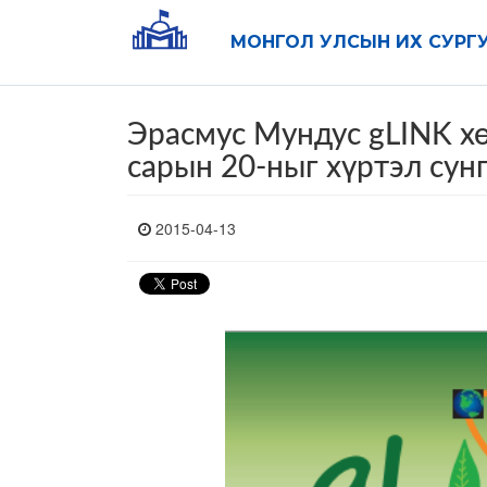
МОНГОЛ УЛСЫН ИХ СУРГ
Эрасмус Мундус gLINK хө
сарын 20-ныг хүртэл сун
2015-04-13