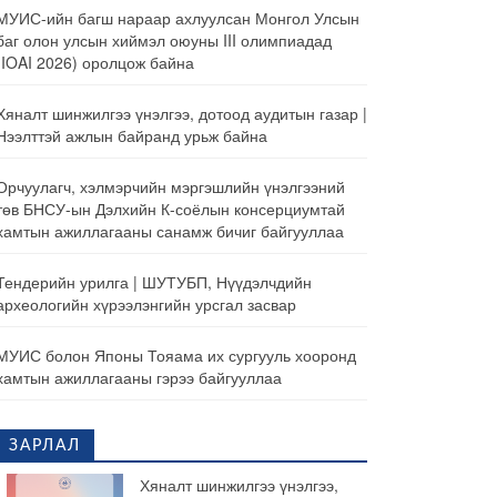
МУИС-ийн багш нараар ахлуулсан Монгол Улсын
баг олон улсын хиймэл оюуны III олимпиадад
(IOAI 2026) оролцож байна
Хяналт шинжилгээ үнэлгээ, дотоод аудитын газар |
Нээлттэй ажлын байранд урьж байна
Орчуулагч, хэлмэрчийн мэргэшлийн үнэлгээний
төв БНСУ-ын Дэлхийн К-соёлын консерциумтай
хамтын ажиллагааны санамж бичиг байгууллаа
Тендерийн урилга | ШУТУБП, Нүүдэлчдийн
археологийн хүрээлэнгийн урсгал засвар
МУИС болон Японы Тояама их сургууль хооронд
хамтын ажиллагааны гэрээ байгууллаа
ЗАРЛАЛ
Хяналт шинжилгээ үнэлгээ,