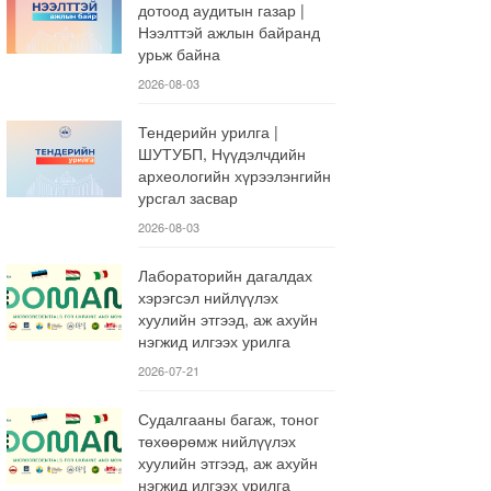
дотоод аудитын газар |
Нээлттэй ажлын байранд
урьж байна
2026-08-03
Тендерийн урилга |
ШУТУБП, Нүүдэлчдийн
археологийн хүрээлэнгийн
урсгал засвар
2026-08-03
Лабораторийн дагалдах
хэрэгсэл нийлүүлэх
хуулийн этгээд, аж ахуйн
нэгжид илгээх урилга
2026-07-21
Судалгааны багаж, тоног
төхөөрөмж нийлүүлэх
хуулийн этгээд, аж ахуйн
нэгжид илгээх урилга