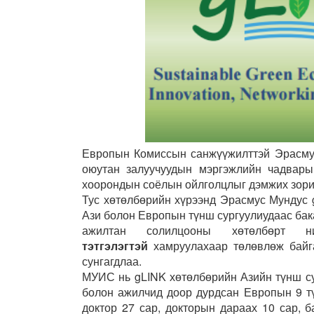
Европын Комиссын санжүүжилттэй Эрасмус
оюутан залуучуудын мэргэжлийн чадвары
хоорондын соёлын ойлголцлыг дэмжих зори
Тус хөтөлбөрийн хүрээнд Эрасмус Мундус 
Ази болон Европын түнш сургуулиудаас бака
ажилтан солилцооны хөтөлбөрт н
тэтгэлэгтэй
хамруулахаар төлөвлөж байга
сунгагдлаа.
МУИС нь gLINK
хөтөлбөрийн Азийн түнш су
болон ажилчид доор дурдсан Европын 9 тү
доктор 27 сар, докторын дараах 10 сар, 