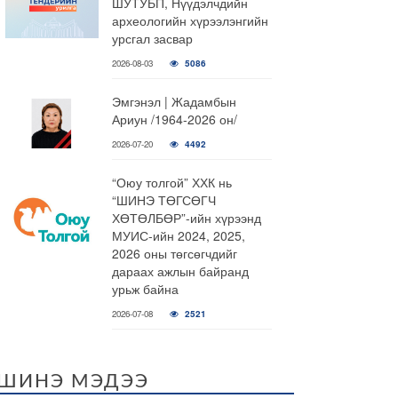
ШУТУБП, Нүүдэлчдийн
археологийн хүрээлэнгийн
урсгал засвар
2026-08-03
5086
Эмгэнэл | Жадамбын
Ариун /1964-2026 он/
2026-07-20
4492
“Оюу толгой” ХХК нь
“ШИНЭ ТӨГСӨГЧ
ХӨТӨЛБӨР”-ийн хүрээнд
МУИС-ийн 2024, 2025,
2026 оны төгсөгчдийг
дараах ажлын байранд
урьж байна
2026-07-08
2521
ШИНЭ МЭДЭЭ