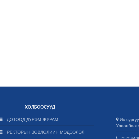
ХОЛБООСУУД
ДОТООД ДҮРЭМ ЖУРАМ
Их сургуу
Улаанбаат
РЕКТОРЫН ЗӨВЛӨЛИЙН МЭДЭЭЛЭЛ
75754400