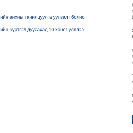
ийн анхны танилцуулга уулзалт болно
йн бүртгэл дуусахад 10 хоног үлдлээ