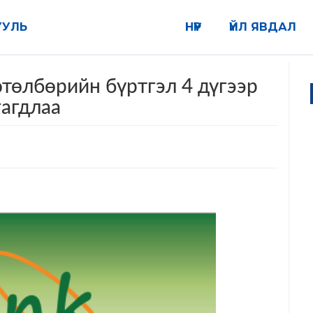
УУЛЬ
НҮҮР
ҮЙЛ ЯВДАЛ
төлбөрийн бүртгэл 4 дүгээр
гагдлаа