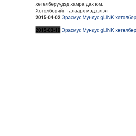
хөтөлбөрүүдэд хамрагдах юм.
Хөтөлбөрийн талаарх мэдээлэл
2015-04-02
Эрасмус Мундус gLINK хөтөлбөр
2015-03-19
Эрасмус Мундус gLINK хөтөлбөри