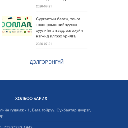
2026-07-21
Сургалтын багаж, тоног
төхөөрөмж нийлүүлэх
хуулийн этгээд, аж ахуйн
нэгжид илгээх урилга
2026-07-21
ДЭЛГЭРЭНГҮЙ
ХОЛБОО БАРИХ
лийн гудамж - 1, Бага тойруу, Сүхбаатар дүүрэг,
ар
, 77307730-1942