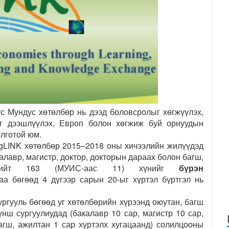
 Мундус хөтөлбөр нь дээд боловсролыг хөгжүүлэх,
г дээшлүүлэх, Европ болон хөгжиж буй орнуудын
лготой юм.
gLINK
хөтөлбөр 2015–2018 оны хичээлийн жилүүдэд
лавр, магистр, доктор, докторын дараах болон багш,
ийт
163
(
МУИС-аас 11
) хүнийг
бүрэн
а бөгөөд 4 дүгээр сарын 20-ыг хүртэл бүртгэл нь
ргууль бөгөөд уг хөтөлбөрийн хүрээнд оюутан, багш
нш сургуулиудад (бакалавр 10 сар, магистр 10 сар,
багш, ажилтан 1 сар хүртэлх хугацаанд) солилцооны