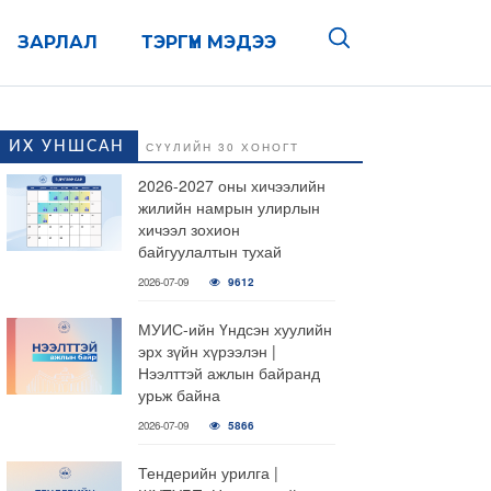
ЗАРЛАЛ
ТЭРГҮҮН МЭДЭЭ
ИХ УНШСАН
СҮҮЛИЙН 30 ХОНОГТ
2026-2027 оны хичээлийн
жилийн намрын улирлын
хичээл зохион
байгуулалтын тухай
2026-07-09
9612
МУИС-ийн Үндсэн хуулийн
эрх зүйн хүрээлэн |
Нээлттэй ажлын байранд
урьж байна
2026-07-09
5866
Тендерийн урилга |