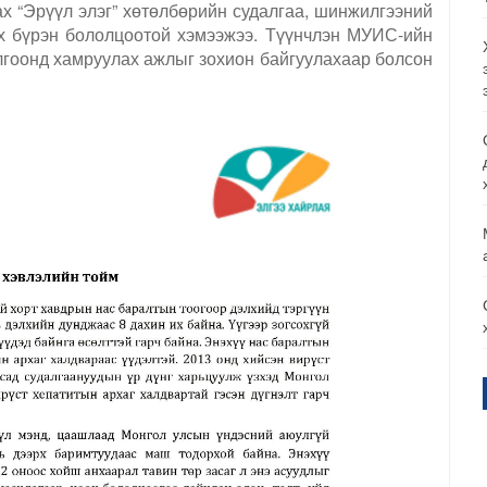
ах “Эрүүл элэг” хөтөлбөрийн судалгаа, шинжилгээний
эх бүрэн бололцоотой хэмээжээ. Түүнчлэн МУИС-ийн
лгоонд хамруулах ажлыг зохион байгуулахаар болсон