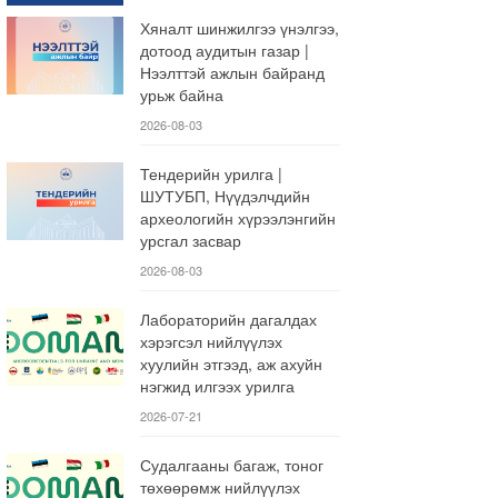
Хяналт шинжилгээ үнэлгээ,
дотоод аудитын газар |
Нээлттэй ажлын байранд
урьж байна
2026-08-03
Тендерийн урилга |
ШУТУБП, Нүүдэлчдийн
археологийн хүрээлэнгийн
урсгал засвар
2026-08-03
Лабораторийн дагалдах
хэрэгсэл нийлүүлэх
хуулийн этгээд, аж ахуйн
нэгжид илгээх урилга
2026-07-21
Судалгааны багаж, тоног
төхөөрөмж нийлүүлэх