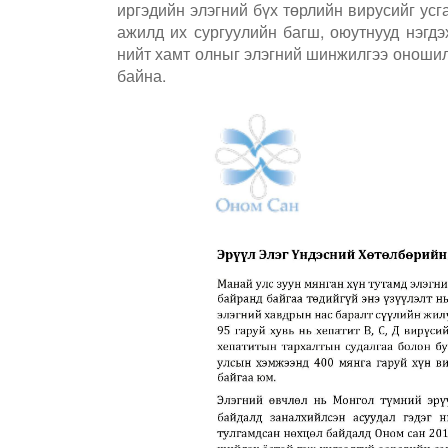
иргэдийн элэгний бүх төрлийн вирусийг усг
ажилд их сургуулийн багш, оюутнууд нэгд
нийт хамт олныг элэгний шинжилгээ оноши
байна.