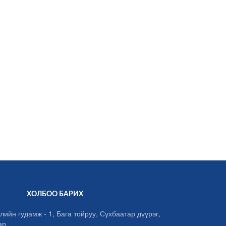
ХОЛБОО БАРИХ
лийн гудамж - 1, Бага тойруу, Сүхбаатар дүүрэг,
ар