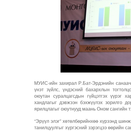
МУИС-ийн захирал Р.Бат-Эрдэнийн санаачи
үнэт зүйлс, үндэсний бахархлын тогтол
оюутан суралцагсдын гүйцэтгэх үүрэг ха
хандлагыг дэвжээн бэхжүүлэх зорилго д
ярилцлагыг оюутнууд маань Оном сангийн т
“Эрүүл элэг” хөтөлбөрийнхөө хүрээнд шинж
танилцуулгыг хүргэсний зэрэгцээ өөрийн с