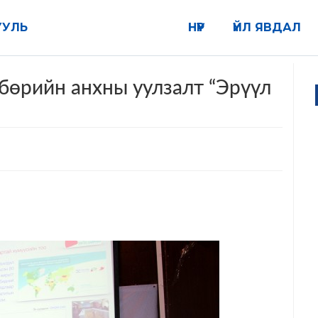
УУЛЬ
НҮҮР
ҮЙЛ ЯВДАЛ
бөрийн анхны уулзалт “Эрүүл