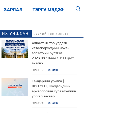
ЗАРЛАЛ
ТЭРГҮҮН МЭДЭЭ
ИХ УНШСАН
СҮҮЛИЙН 30 ХОНОГТ
Хяналтын тоо үлдсэн
хөтөлбөрүүдийн нөхөн
элсэлтийн бүртгэл
2026.08.10-ны 10:00 цагт
эхэлнэ
2026-08-07
8196
Тендерийн урилга |
ШУТУБП, Нүүдэлчдийн
археологийн хүрээлэнгийн
урсгал засвар
2026-08-03
5097