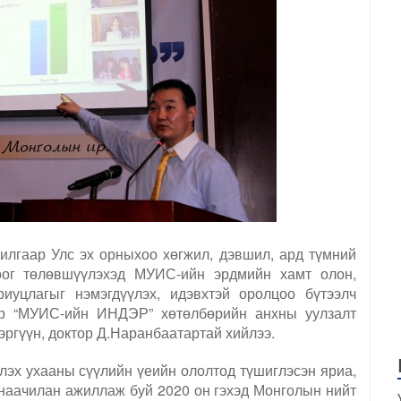
лгаар Улс эх орныхоо хөгжил, дэвшил, ард түмний
цоог төлөвшүүлэхэд МУИС-ийн эрдмийн хамт олон,
риуцлагыг нэмэгдүүлэх, идэвхтэй оролцоо бүтээлч
ор “МУИС-ийн ИНДЭР” хөтөлбөрийн анхны уулзалт
эргүүн, доктор Д.Наранбаатартай хийлээ.
лэх ухааны сүүлийн үеийн ололтод түшиглэсэн яриа,
анаачилан ажиллаж буй 2020 он гэхэд Монголын нийт