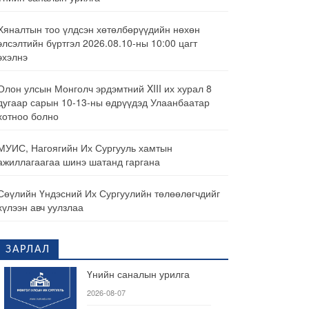
Хяналтын тоо үлдсэн хөтөлбөрүүдийн нөхөн
элсэлтийн бүртгэл 2026.08.10-ны 10:00 цагт
эхэлнэ
Олон улсын Монголч эрдэмтний XIII их хурал 8
дугаар сарын 10-13-ны өдрүүдэд Улаанбаатар
хотноо болно
МУИС, Нагоягийн Их Сургууль хамтын
ажиллагаагаа шинэ шатанд гаргана
Сөүлийн Үндэсний Их Сургуулийн төлөөлөгчдийг
хүлээн авч уулзлаа
ЗАРЛАЛ
Үнийн саналын урилга
2026-08-07