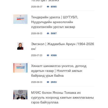
2026-08-07
8595
Тендерийн урилга | ШУТУБП,
Нүүдэлчдийн археологийн
хүрээлэнгийн урсгал засвар
2026-08-03
5097
Эмгэнэл | Жадамбын Ариун /1964-2026
он/
2026-07-20
4569
Хяналт шинжилгээ үнэлгээ, дотоод
аудитын газар | Нээлттэй ажлын
байранд урьж байна
2026-08-03
2653
МУИС болон Японы Тояама их
сургууль хооронд хамтын ажиллагааны
гэрээ байгууллаа