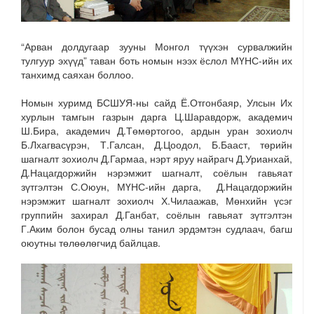
“Арван долдугаар зууны Монгол түүхэн сурвалжийн
тулгуур эхүүд” таван боть номын нээх ёслол МҮНС-ийн их
танхимд саяхан боллоо.
Номын хуримд БСШУЯ-ны сайд Ё.Отгонбаяр, Улсын Их
хурлын тамгын газрын дарга Ц.Шаравдорж, академич
Ш.Бира, академич Д.Төмөртогоо, ардын уран зохиолч
Б.Лхагвасүрэн, Т.Галсан, Д.Цоодол, Б.Бааст, төрийн
шагналт зохиолч Д.Гармаа, нэрт яруу найрагч Д.Урианхай,
Д.Нацагдоржийн нэрэмжит шагналт, соёлын гавьяат
зүтгэлтэн С.Оюун, МҮНС-ийн дарга, Д.Нацагдоржийн
нэрэмжит шагналт зохиолч Х.Чилаажав, Мөнхийн үсэг
группийн захирал Д.Ганбат, соёлын гавьяат зүтгэлтэн
Г.Аким болон бусад олны танил эрдэмтэн судлаач, багш
оюутны төлөөлөгчид байлцав.