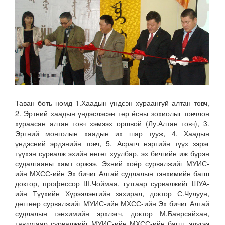
Таван боть номд 1.Хаадын үндсэн хураангуй алтан товч,
2. Эртний хаадын үндэслэсэн төр ёсны зохиолыг товчлон
хураасан алтан товч хэмээх оршвой (Лу.Алтан товч), 3.
Эртний монголын хаадын их шар тууж, 4. Хаадын
үндэсний эрдэнийн товч, 5. Асрагч нэртийн түүх зэрэг
түүхэн сурвалж эхийн өнгөт хуулбар, эх бичгийн иж бүрэн
судалгааны хамт оржээ. Эхний хоёр сурвалжийг МУИС-
ийн МХСС-ийн Эх бичиг Алтай судлалын тэнхимийн багш
доктор, профессор Ш.Чоймаа, гутгаар сурвалжийг ШУА-
ийн Түүхийн Хүрээлэнгийн захирал, доктор С.Чулуун,
дөтгөөр сурвалжийг МУИС-ийн МХСС-ийн Эх бичиг Алтай
судлалын тэнхимийн эрхлэгч, доктор М.Баярсайхан,
тавдугаар сурвалжийг МУИС-ийн МХСС-ийн багш, эдүгээ