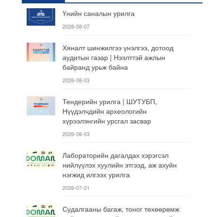
Үнийн саналын урилга
2026-08-07
Хяналт шинжилгээ үнэлгээ, дотоод
аудитын газар | Нээлттэй ажлын
байранд урьж байна
2026-08-03
Тендерийн урилга | ШУТУБП,
Нүүдэлчдийн археологийн
хүрээлэнгийн урсгал засвар
2026-08-03
Лабораторийн дагалдах хэрэгсэл
нийлүүлэх хуулийн этгээд, аж ахуйн
нэгжид илгээх урилга
2026-07-21
Судалгааны багаж, тоног төхөөрөмж