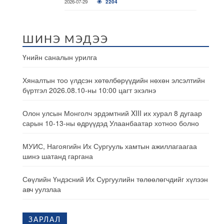
2026-07-29
2204
ШИНЭ МЭДЭЭ
Үнийн саналын урилга
Хяналтын тоо үлдсэн хөтөлбөрүүдийн нөхөн элсэлтийн
бүртгэл 2026.08.10-ны 10:00 цагт эхэлнэ
Олон улсын Монголч эрдэмтний XIII их хурал 8 дугаар
сарын 10-13-ны өдрүүдэд Улаанбаатар хотноо болно
МУИС, Нагоягийн Их Сургууль хамтын ажиллагаагаа
шинэ шатанд гаргана
Сөүлийн Үндэсний Их Сургуулийн төлөөлөгчдийг хүлээн
авч уулзлаа
ЗАРЛАЛ