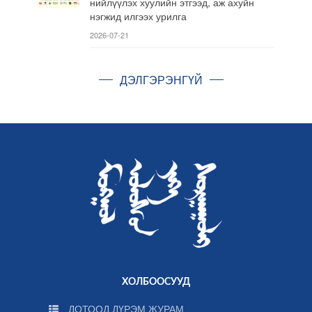
нийлүүлэх хуулийн этгээд, аж ахуйн
нэгжид илгээх урилга
2026-07-21
ДЭЛГЭРЭНГҮЙ
ХОЛБООСУУД
ДОТООД ДҮРЭМ ЖУРАМ