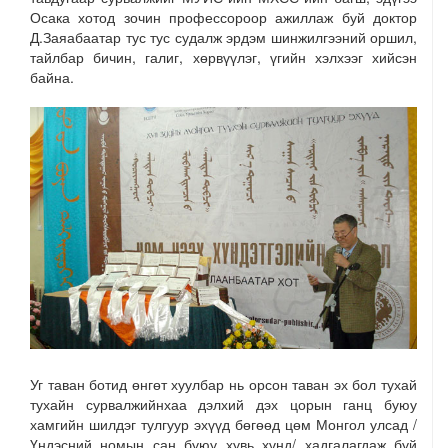
Осака хотод зочин профессороор ажиллаж буй доктор
Д.Заяабаатар тус тус судалж эрдэм шинжилгээний оршил,
тайлбар бичин, галиг, хөрвүүлэг, үгийн хэлхээг хийсэн
байна.
Уг таван ботид өнгөт хуулбар нь орсон таван эх бол тухай
тухайн сурвалжийнхаа дэлхий дэх цорын ганц буюу
хамгийн шилдэг тулгуур эхүүд бөгөөд цөм Монгол улсад /
Үндэсний номын сан буюу хувь хүнд/ хадгалагдаж буй