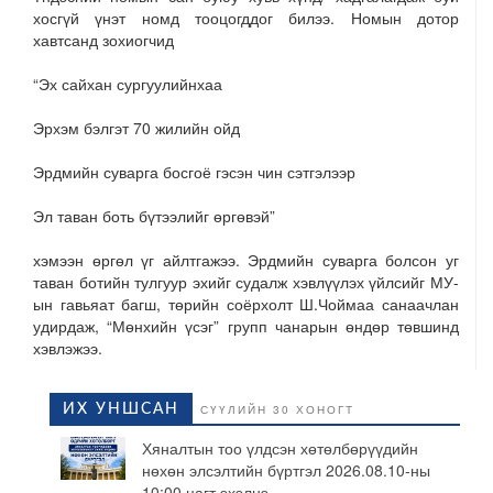
хосгүй үнэт номд тооцогддог билээ. Номын дотор
хавтсанд зохиогчид
“Эх сайхан сургуулийнхаа
Эрхэм бэлгэт 70 жилийн ойд
Эрдмийн суварга босгоё гэсэн чин сэтгэлээр
Эл таван боть бүтээлийг өргөвэй”
хэмээн өргөл үг айлтгажээ. Эрдмийн суварга болсон уг
таван ботийн тулгуур эхийг судалж хэвлүүлэх үйлсийг МУ-
ын гавьяат багш, төрийн соёрхолт Ш.Чоймаа санаачлан
удирдаж, “Мөнхийн үсэг” групп чанарын өндөр төвшинд
хэвлэжээ.
ИХ УНШСАН
СҮҮЛИЙН 30 ХОНОГТ
Хяналтын тоо үлдсэн хөтөлбөрүүдийн
нөхөн элсэлтийн бүртгэл 2026.08.10-ны
10:00 цагт эхэлнэ