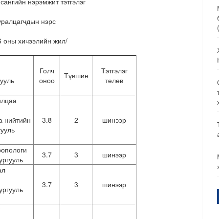
сангийн нэрэмжит тэтгэлэг
уралцагчдын нэрс
6 оны хичээлийн жил/
Голч
Тэтгэлэг
Түвшин
гууль
оноо
төлөв
илцаа
а нийтийн
3.8
2
шинээр
гууль
ропологи
3.7
3
шинээр
ургууль
ал
3.7
3
шинээр
ургууль
г