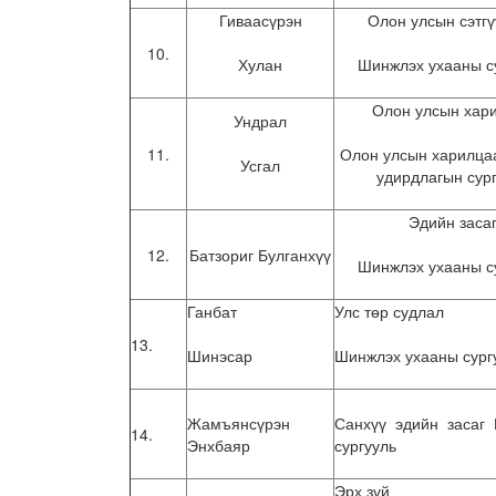
Гиваасүрэн
Олон улсын сэтгү
10.
Хулан
Шинжлэх ухааны с
Олон улсын хар
Ундрал
11.
Олон улсын харилца
Усгал
удирдлагын сур
Эдийн заса
12.
Батзориг Булганхүү
Шинжлэх ухааны с
Ганбат
Улс төр судлал
13.
Шинэсар
Шинжлэх ухааны сург
Жамъянсүрэн
Санхүү эдийн засаг 
14.
Энхбаяр
сургууль
Эрх зүй