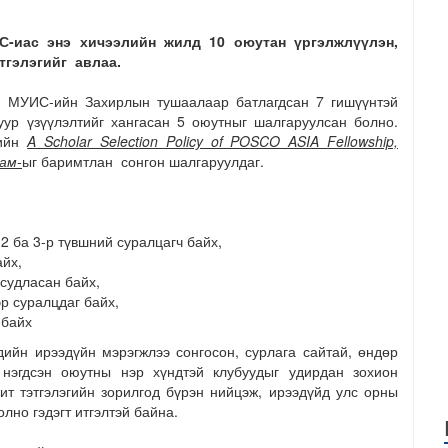
ИС-иас энэ хичээлийн жилд 10 оюутан үргэлжлүүлэн,
тгэлэгийг авлаа.
ан МУИС-ийн Захирлын тушаалаар батлагдсан 7 гишүүнтэй
гуур үзүүлэлтийг хангасан 5 оюутныг шалгаруулсан болно.
гийн
A Scholar Selection Policy of POSCO ASIA Fellowship,
ам-
ыг баримтлан сонгон шалгаруулдаг.
 ба 3-р түвшний суралцагч байх,
айх,
 судласан байх,
р суралцдаг байх,
 байх
дийн ирээдүйн мэрэгжлээ сонгосон, сурлага сайтай, өндөр
 нэгдсэн оюутны нэр хүндтэй клубуудыг удирдан зохион
ит тэтгэлэгийн зорилгод бүрэн нийцэж, ирээдүйд улс орны
лно гэдэгт итгэлтэй байна.