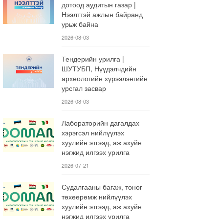
дотоод аудитын газар |
Нээлттэй ажлын байранд
урьж байна
2026-08-03
Тендерийн урилга |
ШУТУБП, Нүүдэлчдийн
археологийн хүрээлэнгийн
урсгал засвар
2026-08-03
Лабораторийн дагалдах
хэрэгсэл нийлүүлэх
хуулийн этгээд, аж ахуйн
нэгжид илгээх урилга
2026-07-21
Судалгааны багаж, тоног
төхөөрөмж нийлүүлэх
хуулийн этгээд, аж ахуйн
нэгжид илгээх урилга