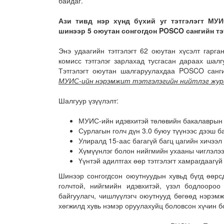
байдаг.
Ази тивд нэр хүнд бүхий уг тэтгэлэгт МУ
шинээр 5 оюутан сонгогдон POSCO сангийн тэ
Энэ удаагийн тэтгэлэгт 62 оюутан хүсэлт гарг
комисс тэтгэлэг зарлахад тусгасан дараах шал
Тэтгэлэгт оюутан шалгаруулахдаа POSCO сан
МУИС-ийн нэрэмжит тэтгэлэгийн нийтлэг жур
Шалгуур үзүүлэлт:
МУИС-ийн идэвхитэй төлөвийн бакалаврын 2
Сурлагын голч дүн 3.0 буюу түүнээс дээш б
Улиралд 15-аас багагүй багц цагийн хичээл
Хүмүүнлэг болон нийгмийн ухааны чиглэлээ
Үүнтэй адилтгах өөр тэтгэлэгт хамрагдаагүй
Шинээр сонгогдсон оюутнуудын хувьд бүгд өөрс
голчтой, нийгмийн идэвхитэй, үзэл бодлоороо
байгуулагч, чишлүүлэгч оюутнууд бөгөөд нэрэмж
хөгжилд хувь нэмэр оруулахуйц боловсон хүчин бо