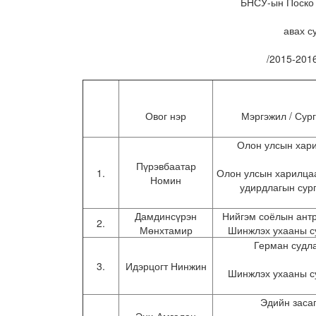
БНСУ-ын Поско 
авах с
/2015-201
Овог нэр
Мэргэжил / Сур
Олон улсын хар
Пүрэвбаатар
1.
Олон улсын харилца
Номин
удирдлагын сур
Дамдинсүрэн
Нийгэм соёлын ант
2.
Мөнхтамир
Шинжлэх ухааны с
Герман судл
3.
Идэрцогт Нинжин
Шинжлэх ухааны с
Эдийн заса