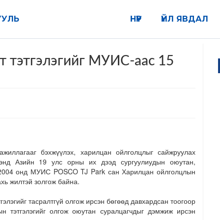
УУЛЬ
НҮҮР
ҮЙЛ ЯВДАЛ
 тэтгэлэгийг МУИС-аас 15
жиллагааг бэхжүүлэх, харилцан ойлголцлыг сайжруулах
ээнд Азийн 19 улс орны их дээд сургуулиудын оюутан,
д 2004 онд МУИС POSCO TJ Park сан Харилцан ойлголцлын
ахь жилтэй золгож байна.
элэгийг тасралтгүй олгож ирсэн бөгөөд давхардсан тоогоор
н тэтгэлэгийг олгож оюутан суралцагчдыг дэмжиж ирсэн