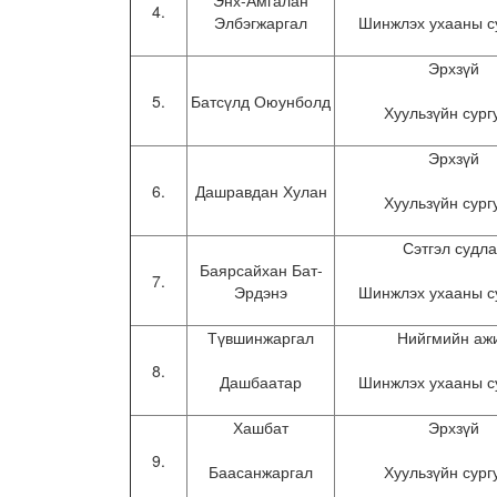
Энх-Амгалан
4.
Элбэгжаргал
Шинжлэх ухааны с
Эрхзүй
5.
Батсүлд Оюунболд
Хуульзүйн сург
Эрхзүй
6.
Дашравдан Хулан
Хуульзүйн сург
Сэтгэл судл
Баярсайхан Бат-
7.
Эрдэнэ
Шинжлэх ухааны с
Түвшинжаргал
Нийгмийн аж
8.
Дашбаатар
Шинжлэх ухааны с
Хашбат
Эрхзүй
9.
Баасанжаргал
Хуульзүйн сург