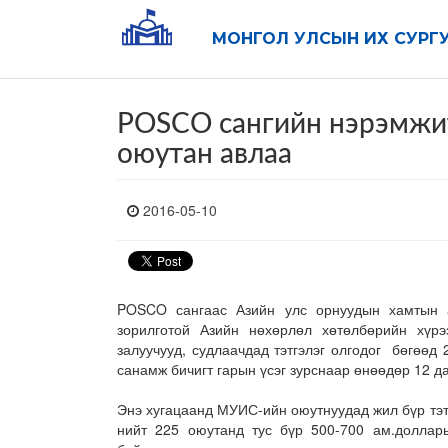
МОНГОЛ УЛСЫН ИХ СУРГ
POSCO сангийн нэрэмжит
оюутан авлаа
2016-05-10
POSCO сангаас Азийн улс орнуудын хамтын а
зорилготой Азийн нөхөрлөл хөтөлбөрийн хүр
залуучууд, судлаачдад тэтгэлэг олгодог бөгөө
санамж бичигт гарын үсэг зурснаар өнөөдөр 12 д
Энэ хугацаанд МУИС-ийн оюутнуудад жил бүр тэтг
нийт 225 оюутанд тус бүр 500-700 ам.доллары