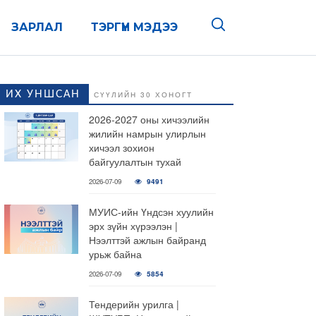
ЗАРЛАЛ
ТЭРГҮҮН МЭДЭЭ
ИХ УНШСАН
СҮҮЛИЙН 30 ХОНОГТ
2026-2027 оны хичээлийн
жилийн намрын улирлын
хичээл зохион
байгуулалтын тухай
2026-07-09
9491
МУИС-ийн Үндсэн хуулийн
эрх зүйн хүрээлэн |
Нээлттэй ажлын байранд
урьж байна
2026-07-09
5854
Тендерийн урилга |