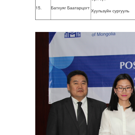
15.
Батхуяг Баатарцогт
Хуульзүйн сургууль