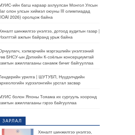
МУИС-ийн багш нараар ахлуулсан Монгол Улсын
баг олон улсын хиймэл оюуны III олимпиадад
(IOAI 2026) оролцож байна
Хяналт шинжилгээ үнэлгээ, дотоод аудитын газар |
Нээлттэй ажлын байранд урьж байна
Орчуулагч, хэлмэрчийн мэргэшлийн үнэлгээний
төв БНСУ-ын Дэлхийн К-соёлын консерциумтай
хамтын ажиллагааны санамж бичиг байгууллаа
Тендерийн урилга | ШУТУБП, Нүүдэлчдийн
археологийн хүрээлэнгийн урсгал засвар
МУИС болон Японы Тояама их сургууль хооронд
хамтын ажиллагааны гэрээ байгууллаа
ЗАРЛАЛ
Хяналт шинжилгээ үнэлгээ,