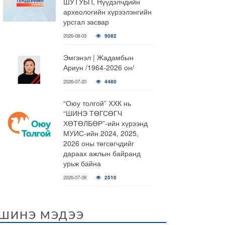
ШУТУБП, Нүүдэлчдийн
археологийн хүрээлэнгийн
урсгал засвар
2026-08-03
5082
Эмгэнэл | Жадамбын
Ариун /1964-2026 он/
2026-07-20
4480
“Оюу толгой” ХХК нь
“ШИНЭ ТӨГСӨГЧ
ХӨТӨЛБӨР”-ийн хүрээнд
МУИС-ийн 2024, 2025,
2026 оны төгсөгчдийг
дараах ажлын байранд
урьж байна
2026-07-08
2510
ШИНЭ МЭДЭЭ