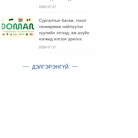
2026-07-21
Сургалтын багаж, тоног
төхөөрөмж нийлүүлэх
хуулийн этгээд, аж ахуйн
нэгжид илгээх урилга
2026-07-21
ДЭЛГЭРЭНГҮЙ