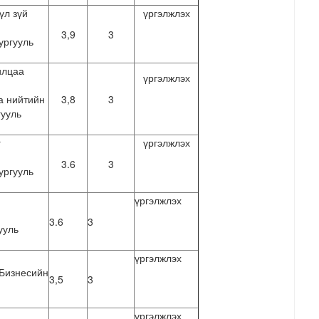
үл зүй
үргэлжлэх
3,9
3
ургууль
илцаа
үргэлжлэх
а нийтийн
3,8
3
гууль
г
үргэлжлэх
3.6
3
ургууль
үргэлжлэх
3.6
3
ууль
үргэлжлэх
Бизнесийн
3,5
3
үргэлжлэх