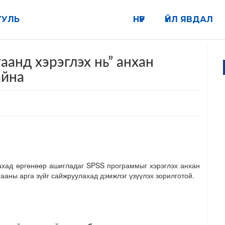
УУЛЬ
НҮҮР
ҮЙЛ ЯВДАЛ
аанд хэрэглэх нь” анхан
айна
ахад өргөнөөр ашигладаг SPSS программыг хэрэглэх анхан
ааны арга зүйг сайжруулахад дэмжлэг үзүүлэх зорилготой.