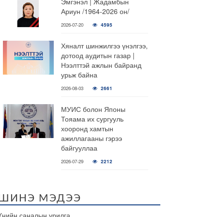
Эмгэнэл | Жадамбын
Ариун /1964-2026 он/
2026-07-20
4595
Хяналт шинжилгээ үнэлгээ,
дотоод аудитын газар |
Нээлттэй ажлын байранд
урьж байна
2026-08-03
2661
МУИС болон Японы
Тояама их сургууль
хооронд хамтын
ажиллагааны гэрээ
байгууллаа
2026-07-29
2212
ШИНЭ МЭДЭЭ
Үнийн саналын урилга