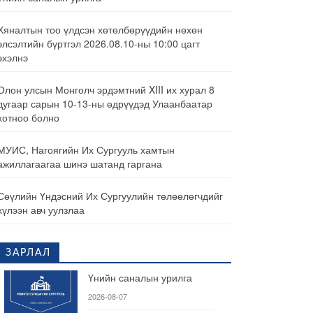
Хяналтын тоо үлдсэн хөтөлбөрүүдийн нөхөн
элсэлтийн бүртгэл 2026.08.10-ны 10:00 цагт
эхэлнэ
Олон улсын Монголч эрдэмтний XIII их хурал 8
дугаар сарын 10-13-ны өдрүүдэд Улаанбаатар
хотноо болно
МУИС, Нагоягийн Их Сургууль хамтын
ажиллагаагаа шинэ шатанд гаргана
Сөүлийн Үндэсний Их Сургуулийн төлөөлөгчдийг
хүлээн авч уулзлаа
ЗАРЛАЛ
Үнийн саналын урилга
2026-08-07