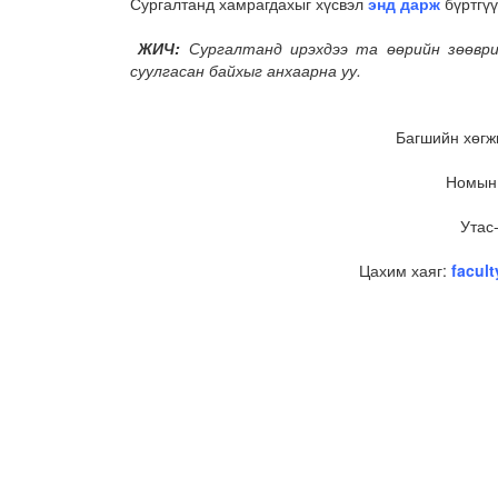
Сургалтанд хамрагдахыг хүсвэл
энд дарж
бүртгүү
ЖИЧ:
Сургалтанд ирэхдээ та өөрийн зөөвр
суулгасан байхыг анхаарна уу.
Багшийн хөгж
Номын 
Утас
Цахим хаяг:
facul