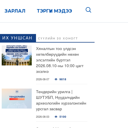
ЗАРЛАЛ
ТЭРГҮҮН МЭДЭЭ
ИХ УНШСАН
СҮҮЛИЙН 30 ХОНОГТ
Хяналтын тоо үлдсэн
хөтөлбөрүүдийн нөхөн
элсэлтийн бүртгэл
2026.08.10-ны 10:00 цагт
эхэлнэ
2026-08-07
9818
Тендерийн урилга |
ШУТУБП, Нүүдэлчдийн
археологийн хүрээлэнгийн
урсгал засвар
2026-08-03
5100