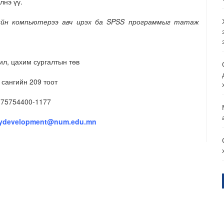
лнэ үү.
ийн компьютерээ авч ирэх ба
SPSS
программыг татаж
ил, цахим сургалтын төв
сангийн 209 тоот
-75754400-1177
tydevelopment@num.edu.mn