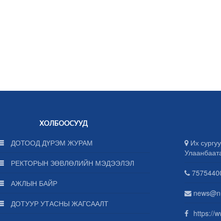
ХОЛБООСУУД
ДОТООД ДҮРЭМ ЖУРАМ
Их сургуу
Улаанбаат
РЕКТОРЫН ЗӨВЛӨЛИЙН МЭДЭЭЛЭЛ
75754400
АЖЛЫН БАЙР
news@n
ДОТУУР УТАСНЫ ЖАГСААЛТ
https://