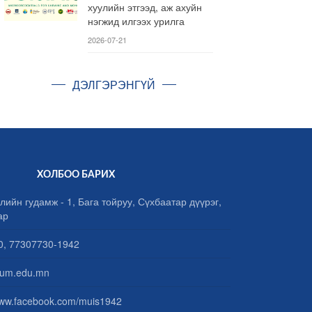
хуулийн этгээд, аж ахуйн
нэгжид илгээх урилга
2026-07-21
ДЭЛГЭРЭНГҮЙ
ХОЛБОО БАРИХ
лийн гудамж - 1, Бага тойруу, Сүхбаатар дүүрэг,
ар
, 77307730-1942
um.edu.mn
www.facebook.com/muis1942