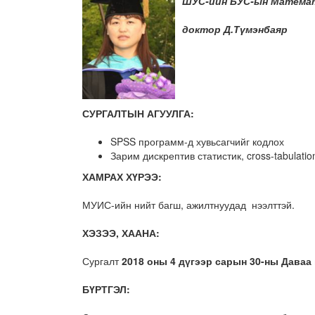
ШУС-ийн БУС-ын Математ
доктор Д.Түмэнбаяр
СУРГАЛТЫН АГУУЛГА:
SPSS программ-д хувьсагчийг кодлох
Зарим дискрептив статистик, cross-tabulatio
ХАМРАХ ХҮРЭЭ:
МУИС-ийн нийт багш, ажилтнуудад нээлттэй.
ХЭЗЭЭ, ХААНА:
Сургалт
2018 оны 4 дүгээр сарын 30-ны Даваа 
БҮРТГЭЛ: