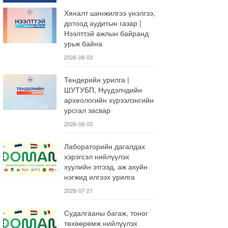
Хяналт шинжилгээ үнэлгээ,
дотоод аудитын газар |
Нээлттэй ажлын байранд
урьж байна
2026-08-03
Тендерийн урилга |
ШУТУБП, Нүүдэлчдийн
археологийн хүрээлэнгийн
урсгал засвар
2026-08-03
Лабораторийн дагалдах
хэрэгсэл нийлүүлэх
хуулийн этгээд, аж ахуйн
нэгжид илгээх урилга
2026-07-21
Судалгааны багаж, тоног
төхөөрөмж нийлүүлэх