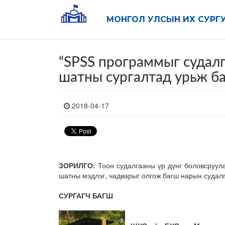
МОНГОЛ УЛСЫН ИХ СУРГ
“SPSS программыг судалг
шатны сургалтад урьж б
2018-04-17
ЗОРИЛГО:
Тоон судалгааны үр дүнг боловсруул
шатны мэдлэг, чадварыг олгож багш нарын судалг
СУРГАГЧ БАГШ