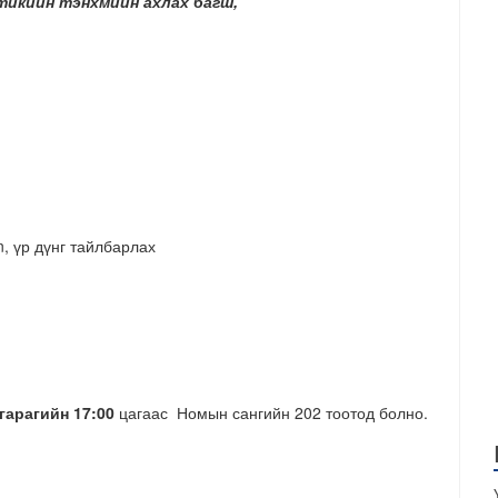
икийн тэнхмийн ахлах багш,
n, үр дүнг тайлбарлах
гарагийн 17:00
цагаас Номын сангийн 202 тоотод болно.