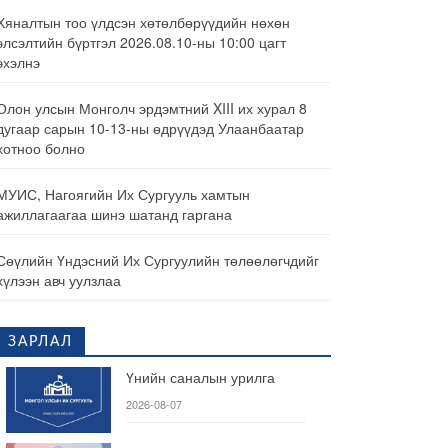
Хяналтын тоо үлдсэн хөтөлбөрүүдийн нөхөн
элсэлтийн бүртгэл 2026.08.10-ны 10:00 цагт
эхэлнэ
Олон улсын Монголч эрдэмтний XIII их хурал 8
дугаар сарын 10-13-ны өдрүүдэд Улаанбаатар
хотноо болно
МУИС, Нагоягийн Их Сургууль хамтын
ажиллагаагаа шинэ шатанд гаргана
Сөүлийн Үндэсний Их Сургуулийн төлөөлөгчдийг
хүлээн авч уулзлаа
ЗАРЛАЛ
Үнийн саналын урилга
2026-08-07