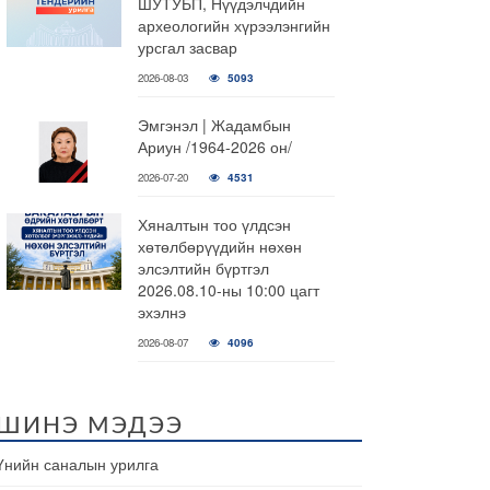
ШУТУБП, Нүүдэлчдийн
археологийн хүрээлэнгийн
урсгал засвар
2026-08-03
5093
Эмгэнэл | Жадамбын
Ариун /1964-2026 он/
2026-07-20
4531
Хяналтын тоо үлдсэн
хөтөлбөрүүдийн нөхөн
элсэлтийн бүртгэл
2026.08.10-ны 10:00 цагт
эхэлнэ
2026-08-07
4096
ШИНЭ МЭДЭЭ
Үнийн саналын урилга