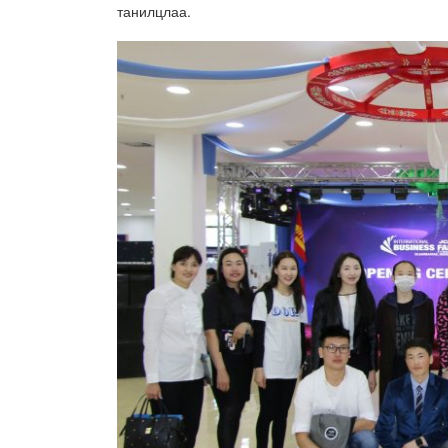
танилцлаа.