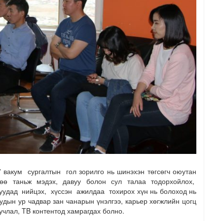
кум сургалтын гол зорилго нь шинэхэн төгсөгч оюутан
өө таньж мэдэх, давуу болон сул талаа тодорхойлох,
удад нийцэх, хүссэн ажилдаа тохирох хүн нь болоход нь
удын ур чадвар зан чанарын үнэлгээ, карьер хөгжлийн цогц
уучлал, TB контентод хамрагдах болно.