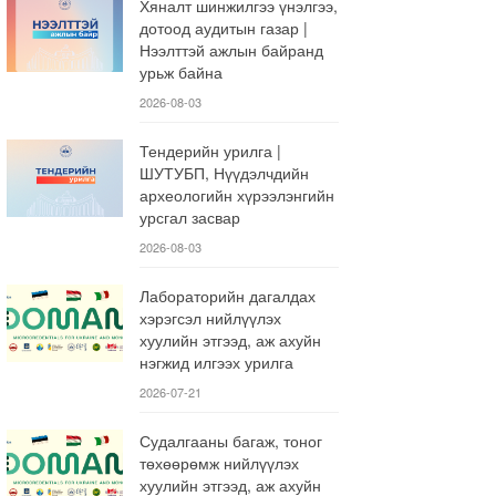
Хяналт шинжилгээ үнэлгээ,
дотоод аудитын газар |
Нээлттэй ажлын байранд
урьж байна
2026-08-03
Тендерийн урилга |
ШУТУБП, Нүүдэлчдийн
археологийн хүрээлэнгийн
урсгал засвар
2026-08-03
Лабораторийн дагалдах
хэрэгсэл нийлүүлэх
хуулийн этгээд, аж ахуйн
нэгжид илгээх урилга
2026-07-21
Судалгааны багаж, тоног
төхөөрөмж нийлүүлэх
хуулийн этгээд, аж ахуйн