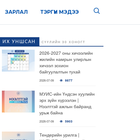
ЗАРЛАЛ
ТЭРГҮҮН МЭДЭЭ
ИХ УНШСАН
СҮҮЛИЙН 30 ХОНОГТ
2026-2027 оны хичээлийн
жилийн намрын улирлын
хичээл зохион
байгуулалтын тухай
2026-07-09
9877
МУИС-ийн Үндсэн хуулийн
эрх зүйн хүрээлэн |
Нээлттэй ажлын байранд
урьж байна
2026-07-09
5903
Тендерийн урилга |