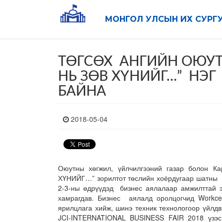
МОНГОЛ УЛСЫН ИХ СУРГ
ТӨГСӨХ АНГИЙН ОЮУТ
НЬ ЗӨВ ХҮНИЙГ…” НЭ
БАЙНА
2018-05-04
Оюутны хөгжил, үйлчилгээний газар болон 
ХҮНИЙГ…” зорилтот төслийн хоёрдугаар шатны 
2-3-ны өдрүүдэд бизнес аялалаар амжилттай э
хамрагдав. Бизнес аялалд оролцогчид Workcen
ярилцлага хийж, шинэ техник технологоор үйлд
JCI-INTERNATIONAL BUSINESS FAIR 2018 үзэсг