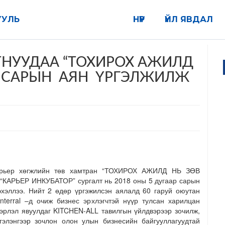
УУЛЬ
НҮҮР
ҮЙЛ ЯВДАЛ
НУУДАА “ТОХИРОХ АЖИЛД
Г САРЫН АЯН ҮРГЭЛЖИЛЖ
Карьер хөгжлийн төв хамтран “ТОХИРОХ АЖИЛД НЬ ЗӨВ
“КАРЬЕР ИНКУБАТОР” сургалт нь 2018 оны 5 дугаар сарын
хэллээ. Нийт 2 өдөр үргэжилсэн аялалд 60 гаруй оюутан
terral –д очиж бизнес эрхлэгчтэй нүүр тулсан харилцан
вэрлэл явуулдаг KITCHEN-ALL тавилгын үйлдвэрээр зочилж,
элэнгээр зочлон олон улын бизнесийн байгууллагуудтай