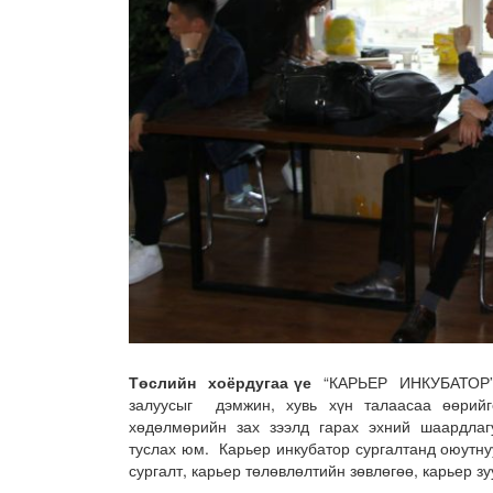
Төслийн
хоёрдугаа үе
“КАРЬЕР ИНКУБАТОР” ва
залуусыг дэмжин, хувь хүн талаасаа өөрийг
хөдөлмөрийн зах зээлд гарах эхний шаардлагу
туслах юм. Карьер инкубатор сургалтанд оюутну
сургалт, карьер төлөвлөлтийн зөвлөгөө, карьер з