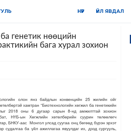
УУЛЬ
НҮҮР
ҮЙЛ ЯВДАЛ
 ба генетик нөөцийн
рактикийн бага хурал зохион
ологийн олон янз байдлын конвенцийн 25 жилийн ойг
төлбөртэй хамтран “Биотехнологийн хөгжил ба генетикийн
рлыг 2018 оны 6 дугаар сарын 8-нд амжилттай зохион
бат, НҮБ-ын Хөгжлийн хөтөлбөрийн суурин төлөөлөгч
ар, БНКУ-аас Монгол улсад суугаа онц бөгөөд бүрэн эрхэт
р судалгаа ба үйл ажиллагаа явуулдаг их, дээд сургууль,