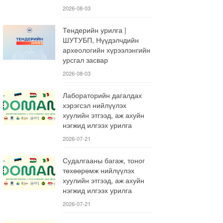
2026-08-03
Тендерийн урилга |
ШУТУБП, Нүүдэлчдийн
археологийн хүрээлэнгийн
урсгал засвар
2026-08-03
Лабораторийн дагалдах
хэрэгсэл нийлүүлэх
хуулийн этгээд, аж ахуйн
нэгжид илгээх урилга
2026-07-21
Судалгааны багаж, тоног
төхөөрөмж нийлүүлэх
хуулийн этгээд, аж ахуйн
нэгжид илгээх урилга
2026-07-21