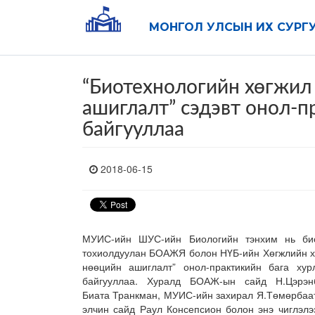
МОНГОЛ УЛСЫН ИХ СУРГ
“Биотехнологийн хөгжил
ашиглалт” сэдэвт онол-п
байгууллаа
2018-06-15
МУИС-ийн ШУС-ийн Биологийн тэнхим нь би
тохиолдуулан БОАЖЯ болон НҮБ-ийн Хөгжлийн хө
нөөцийн ашиглалт” онол-практикийн бага ху
байгууллаа. Хуралд БОАЖ-ын сайд Н.Цэрэн
Биата Транкман, МУИС-ийн захирал Я.Төмөрбаат
элчин сайд Раул Консепсион болон энэ чиглэлээ