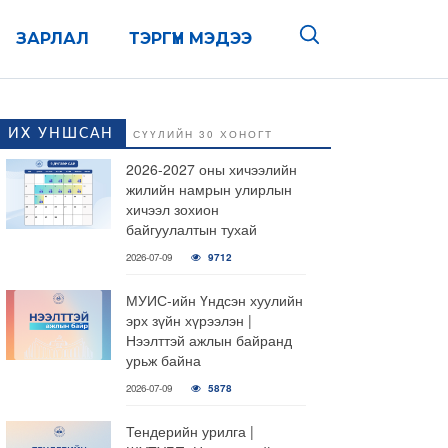
ЗАРЛАЛ
ТЭРГҮҮН МЭДЭЭ
ИХ УНШСАН
СҮҮЛИЙН 30 ХОНОГТ
2026-2027 оны хичээлийн
жилийн намрын улирлын
хичээл зохион
байгуулалтын тухай
2026-07-09
9712
МУИС-ийн Үндсэн хуулийн
эрх зүйн хүрээлэн |
Нээлттэй ажлын байранд
урьж байна
2026-07-09
5878
Тендерийн урилга |