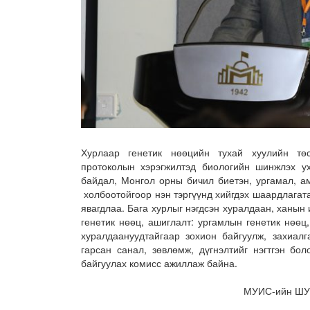
Хурлаар генетик нөөцийн тухай хуулийн төс
протоколын хэрэгжилтэд биологийн шинжлэх уха
байдал, Монгол орны бичил биетэн, ургамал, а
холбоотойгоор нэн тэргүүнд хийгдэх шаардлагат
явагдлаа. Бага хурлыг нэгдсэн хуралдаан, ханын 
генетик нөөц, ашиглалт: ургамлын генетик нөөц
хуралдаануудтайгаар зохион байгуулж, захиалг
гарсан санал, зөвлөмж, дүгнэлтийг нэгтгэн бол
байгуулах комисс ажиллаж байна.
МУИС-ийн ШУС