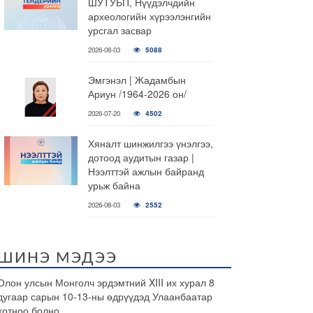
ШУТУБП, Нүүдэлчдийн
археологийн хүрээлэнгийн
урсгал засвар
2026-08-03
5088
Эмгэнэл | Жадамбын
Ариун /1964-2026 он/
2026-07-20
4502
Хяналт шинжилгээ үнэлгээ,
дотоод аудитын газар |
Нээлттэй ажлын байранд
урьж байна
2026-08-03
2552
ШИНЭ МЭДЭЭ
Олон улсын Монголч эрдэмтний XIII их хурал 8
дугаар сарын 10-13-ны өдрүүдэд Улаанбаатар
хотноо болно