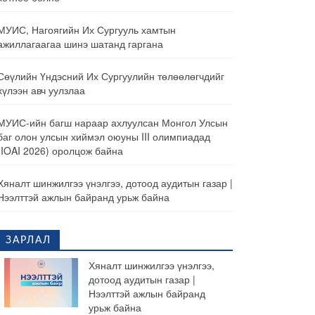
МУИС, Нагоягийн Их Сургууль хамтын
ажиллагаагаа шинэ шатанд гаргана
Сөүлийн Үндэсний Их Сургуулийн төлөөлөгчдийг
хүлээн авч уулзлаа
МУИС-ийн багш нараар ахлуулсан Монгол Улсын
баг олон улсын хиймэл оюуны III олимпиадад
(IOAI 2026) оролцож байна
Хяналт шинжилгээ үнэлгээ, дотоод аудитын газар |
Нээлттэй ажлын байранд урьж байна
ЗАРЛАЛ
Хяналт шинжилгээ үнэлгээ,
дотоод аудитын газар |
Нээлттэй ажлын байранд
урьж байна