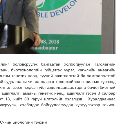
лийг боловсруулж байгаатай холбогдуулан Нагояагийн
ан, биотехнологийн гүйцэтгэх үүрэг, хөгжлийн өнөөгийн
мьтны генетик нөөц, түүний ашиглалттай ба хамгаалалттай
ай судалгааны чиг хандлагыг тодорхойлох зорилгын хүрээнд
илтгэл зэрэг нэгдсэн үйл ажиллгаанаас гадна бичил биетний
, ашиглалт: амьтны генетик нөөц, ашиглалт гэсэн 3 салбар
ат 13, нийт 30 гаруй илтгэлийг хэлэлцэв. Хуралдаанаас
овсруулж, холбогдох байгууллагуудад хүргүүлэхээр зохион
-ийн Биологийн тэнхим