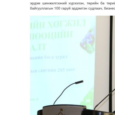
эрдэм шинжилгээний хүрээлэн, төрийн ба төрий
байгууллагын 100 гаруй эрдэмтэн судлаач, бизне