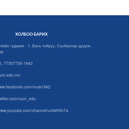
ХОЛБОО БАРИХ
лийн гудамж - 1, Бага тойруу, Сүхбаатар дүүрэг,
ар
, 77307730-1942
um.edu.mn
www.facebook.com/muis1942
/twitter.com/num_edu
/www.youtube.com/channel/ucfwhf5c7a