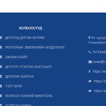
ХОЛБООСУУД
ДОТООД ДҮРЭМ ЖУРАМ
Их сургуу
Улаанбаат
РЕКТОРЫН ЗӨВЛӨЛИЙН МЭДЭЭЛЭЛ
75754400
АЖЛЫН БАЙР
news@n
ДОТУУР УТАСНЫ ЖАГСААЛТ
https://
ДИПЛОМ ШАЛГАХ
https:/
ТЭТГЭЛЭГ
https:/
МОНГОЛ ХЭЛНИЙ ВИКИТОЛЬ
ХОЛБОО БАРИХ