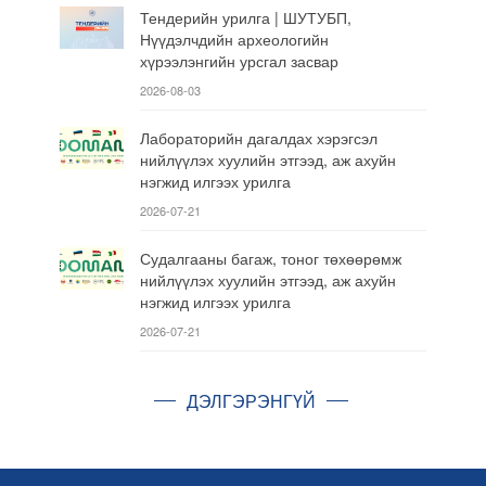
Тендерийн урилга | ШУТУБП,
Нүүдэлчдийн археологийн
хүрээлэнгийн урсгал засвар
2026-08-03
Лабораторийн дагалдах хэрэгсэл
нийлүүлэх хуулийн этгээд, аж ахуйн
нэгжид илгээх урилга
2026-07-21
Судалгааны багаж, тоног төхөөрөмж
нийлүүлэх хуулийн этгээд, аж ахуйн
нэгжид илгээх урилга
2026-07-21
ДЭЛГЭРЭНГҮЙ