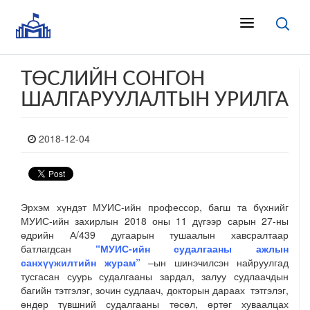
ТӨСЛИЙН СОНГОН
ШАЛГАРУУЛАЛТЫН УРИЛГА
2018-12-04
Эрхэм хүндэт МУИС-ийн профессор, багш та бүхнийг
МУИС-ийн захирлын 2018 оны 11 дүгээр сарын 27-ны
өдрийн А/439 дугаарын тушаалын хавсралтаар
батлагдсан
“МУИС-ийн судалгааны ажлын
санхүүжилтийн журам”
–ын шинэчилсэн найруулгад
тусгасан суурь судалгааны зардал, залуу судлаачдын
багийн тэтгэлэг, зочин судлаач, докторын дараах тэтгэлэг,
өндөр түвшний судалгааны төсөл, өртөг хуваалцах