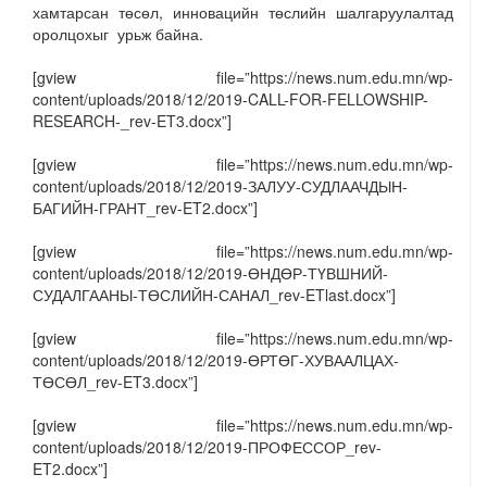
хамтарсан төсөл, инновацийн төслийн шалгаруулалтад
оролцохыг урьж байна.
[gview file=”https://news.num.edu.mn/wp-
content/uploads/2018/12/2019-CALL-FOR-FELLOWSHIP-
RESEARCH-_rev-ET3.docx”]
[gview file=”https://news.num.edu.mn/wp-
content/uploads/2018/12/2019-ЗАЛУУ-СУДЛААЧДЫН-
БАГИЙН-ГРАНТ_rev-ET2.docx”]
[gview file=”https://news.num.edu.mn/wp-
content/uploads/2018/12/2019-ӨНДӨР-ТҮВШНИЙ-
СУДАЛГААНЫ-ТӨСЛИЙН-САНАЛ_rev-ETlast.docx”]
[gview file=”https://news.num.edu.mn/wp-
content/uploads/2018/12/2019-ӨРТӨГ-ХУВААЛЦАХ-
ТӨСӨЛ_rev-ET3.docx”]
[gview file=”https://news.num.edu.mn/wp-
content/uploads/2018/12/2019-ПРОФЕССОР_rev-
ET2.docx”]