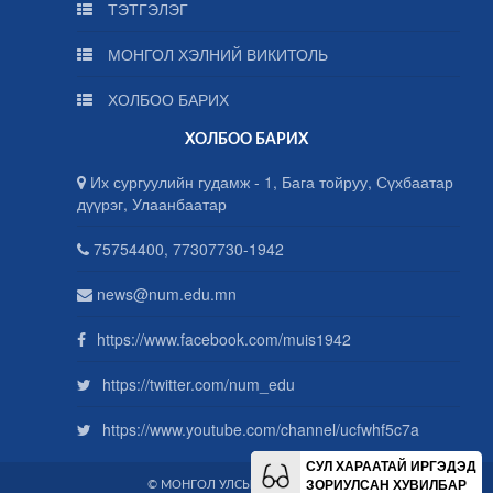
ТЭТГЭЛЭГ
МОНГОЛ ХЭЛНИЙ ВИКИТОЛЬ
ХОЛБОО БАРИХ
ХОЛБОО БАРИХ
Их сургуулийн гудамж - 1, Бага тойруу, Сүхбаатар
дүүрэг, Улаанбаатар
75754400, 77307730-1942
news@num.edu.mn
https://www.facebook.com/muis1942
https://twitter.com/num_edu
https://www.youtube.com/channel/ucfwhf5c7a
СУЛ ХАРААТАЙ ИРГЭДЭД
ЗОРИУЛСАН ХУВИЛБАР
© МОНГОЛ УЛСЫН ИХ СУРГУУЛЬ