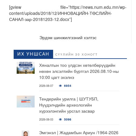
[gview file=”https://news.num.edu.mn/wp-
content/uploads/2018/12/ИННОВАЦИЙН-ТӨСЛИЙН-
САНАЛ-зар-20181203-12.docx”]
Эрдэм шинжилгээний хэлтэс
ИХ УНШСАН
СҮҮЛИЙН 30 ХОНОГТ
Хяналтын тоо үлдсэн хөтөлбөрүүдийн
нөхөн элсэлтийн бүртгэл 2026.08.10-ны
10:00 цагт эхэлнэ
2026-08-07
6954
Тендерийн урилга | ШУТУБП,
Нүүдэлчдийн археологийн
хүрээлэнгийн урсгал засвар
2026-08-03
5096
Эмгэнэл | Жадамбын Ариун /1964-2026