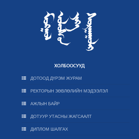
ХОЛБООСУУД
ДОТООД ДҮРЭМ ЖУРАМ
РЕКТОРЫН ЗӨВЛӨЛИЙН МЭДЭЭЛЭЛ
АЖЛЫН БАЙР
ДОТУУР УТАСНЫ ЖАГСААЛТ
ДИПЛОМ ШАЛГАХ