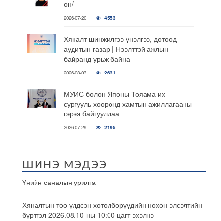
он/
2026-07-20
4553
Хяналт шинжилгээ үнэлгээ, дотоод
аудитын газар | Нээлттэй ажлын
байранд урьж байна
2026-08-03
2631
МУИС болон Японы Тояама их
сургууль хооронд хамтын ажиллагааны
гэрээ байгууллаа
2026-07-29
2195
ШИНЭ МЭДЭЭ
Үнийн саналын урилга
Хяналтын тоо үлдсэн хөтөлбөрүүдийн нөхөн элсэлтийн
бүртгэл 2026.08.10-ны 10:00 цагт эхэлнэ