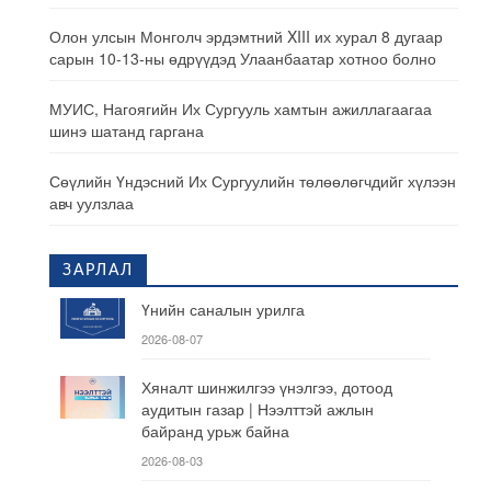
Олон улсын Монголч эрдэмтний XIII их хурал 8 дугаар
сарын 10-13-ны өдрүүдэд Улаанбаатар хотноо болно
МУИС, Нагоягийн Их Сургууль хамтын ажиллагаагаа
шинэ шатанд гаргана
Сөүлийн Үндэсний Их Сургуулийн төлөөлөгчдийг хүлээн
авч уулзлаа
ЗАРЛАЛ
Үнийн саналын урилга
2026-08-07
Хяналт шинжилгээ үнэлгээ, дотоод
аудитын газар | Нээлттэй ажлын
байранд урьж байна
2026-08-03