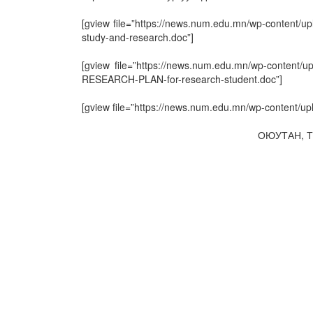
[gview file=”https://news.num.edu.mn/wp-cont
study-and-research.doc”]
[gview file=”https://news.num.edu.mn/wp-c
RESEARCH-PLAN-for-research-student.doc”]
[gview file=”https://news.num.edu.mn/wp-content/u
ОЮУТАН, 