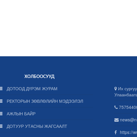
ХОЛБООСУУД
ДОТООД ДҮРЭМ ЖУРАМ
Их сургуу
Улаанбаат
РЕКТОРЫН ЗӨВЛӨЛИЙН МЭДЭЭЛЭЛ
75754400
АЖЛЫН БАЙР
news@n
ДОТУУР УТАСНЫ ЖАГСААЛТ
https://