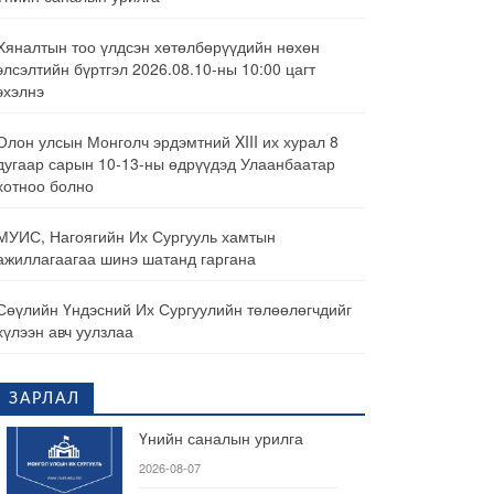
Хяналтын тоо үлдсэн хөтөлбөрүүдийн нөхөн
элсэлтийн бүртгэл 2026.08.10-ны 10:00 цагт
эхэлнэ
Олон улсын Монголч эрдэмтний XIII их хурал 8
дугаар сарын 10-13-ны өдрүүдэд Улаанбаатар
хотноо болно
МУИС, Нагоягийн Их Сургууль хамтын
ажиллагаагаа шинэ шатанд гаргана
Сөүлийн Үндэсний Их Сургуулийн төлөөлөгчдийг
хүлээн авч уулзлаа
ЗАРЛАЛ
Үнийн саналын урилга
2026-08-07