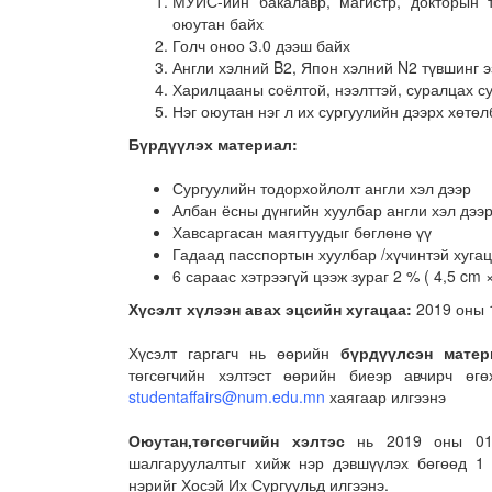
МУИС-ийн бакалавр, магистр, докторын 
оюутан байх
Голч оноо 3.0 дээш байх
Англи хэлний B2, Япон хэлний N2 түвшинг 
Харилцааны соёлтой, нээлттэй, суралцах су
Нэг оюутан нэг л их сургуулийн дээрх хөтөл
Бүрдүүлэх материал:
Сургуулийн тодорхойлолт англи хэл дээр
Албан ёсны дүнгийн хуулбар англи хэл дээ
Хавсаргасан маягтуудыг бөглөнө үү
Гадаад пасспортын хуулбар /хүчинтэй хугац
6 сараас хэтрээгүй цээж зураг 2 % ( 4,5 cm 
Хүсэлт хүлээн авах эцсийн хугацаа:
2019 оны 1
Хүсэлт гаргагч нь өөрийн
бүрдүүлсэн матер
төгсөгчийн хэлтэст өөрийн биеэр авчирч ө
studentaffairs@num.edu.mn
хаягаар илгээнэ
Оюутан,төгсөгчийн хэлтэс
нь 2019 оны 01 д
шалгаруулалтыг хийж нэр дэвшүүлэх бөгөөд 1
нэрийг Хосэй Их Сургуульд илгээнэ.