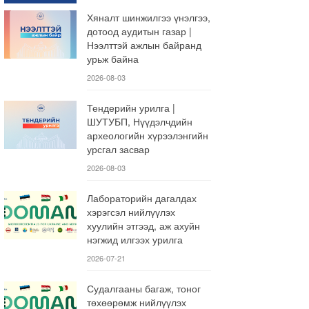
Хяналт шинжилгээ үнэлгээ,
дотоод аудитын газар |
Нээлттэй ажлын байранд
урьж байна
2026-08-03
Тендерийн урилга |
ШУТУБП, Нүүдэлчдийн
археологийн хүрээлэнгийн
урсгал засвар
2026-08-03
Лабораторийн дагалдах
хэрэгсэл нийлүүлэх
хуулийн этгээд, аж ахуйн
нэгжид илгээх урилга
2026-07-21
Судалгааны багаж, тоног
төхөөрөмж нийлүүлэх