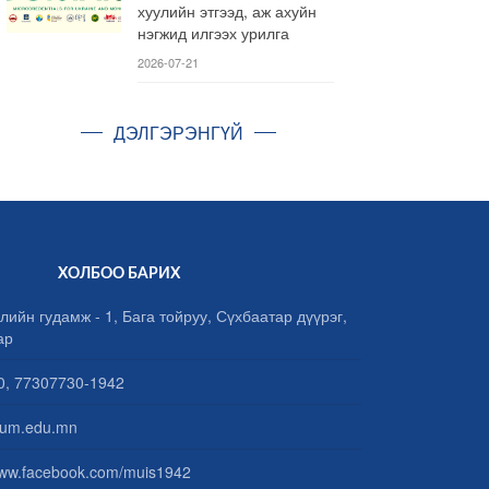
хуулийн этгээд, аж ахуйн
нэгжид илгээх урилга
2026-07-21
ДЭЛГЭРЭНГҮЙ
ХОЛБОО БАРИХ
лийн гудамж - 1, Бага тойруу, Сүхбаатар дүүрэг,
ар
, 77307730-1942
um.edu.mn
www.facebook.com/muis1942