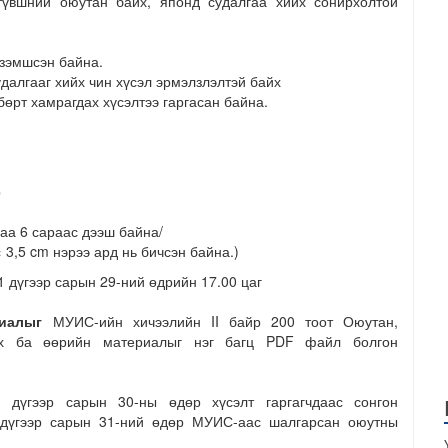
түвшний оюутан байх, японд судалгаа хийх сонирхолтой
эзэмшсэн байна.
далгааг хийх чин хүсэл эрмэлзлэлтэй байх
бөрт хамрагдах хүсэлтээ гаргасан байна.
р
аа 6 сараас дээш байна/
× 3,5 cm нэрээ ард нь бичсэн байна.)
 дүгээр сарын 29-ний өдрийн 17.00 цаг
иалыг
МУИС-ийн хичээлийн II байр 200 тоот Оюутан,
гөх ба өөрийн материалыг нэг багц PDF файл болгон
үгээр сарын 30-ны өдөр хүсэлт гаргагчдаас сонгон
 дүгээр сарын 31-ний өдөр МУИС-аас шалгарсан оюутны