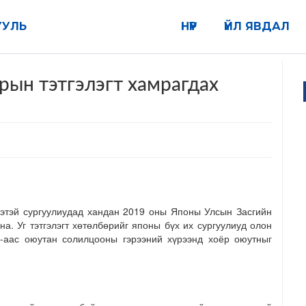
УУЛЬ
НҮҮР
ҮЙЛ ЯВДАЛ
рын тэтгэлэгт хамрагдах
этэй сургуулиудад хандан 2019 оны Японы Улсын Засгийн
на. Уг тэтгэлэгт хөтөлбөрийг японы бүх их сургуулиуд олон
аас оюутан солилцооны гэрээний хүрээнд хоёр оюутныг