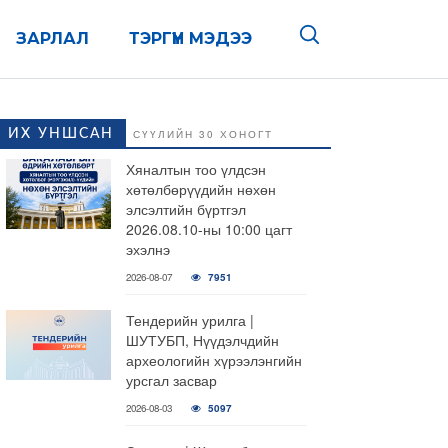
ЗАРЛАЛ
ТЭРГҮҮН МЭДЭЭ
ИХ УНШСАН
СҮҮЛИЙН 30 ХОНОГТ
Хяналтын тоо үлдсэн
хөтөлбөрүүдийн нөхөн
элсэлтийн бүртгэл
2026.08.10-ны 10:00 цагт
эхэлнэ
2026-08-07
7951
Тендерийн урилга |
ШУТУБП, Нүүдэлчдийн
археологийн хүрээлэнгийн
урсгал засвар
2026-08-03
5097