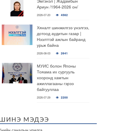
Эмгэнэл | Жадамбын
Ариун /1964-2026 он/
2026-07-20
4562
Хяналт шинжилгээ үнэлгээ,
дотоод аудитын газар |
Нээлттэй ажлын байранд
урьж байна
2026-08-03
2641
МУИС болон Японы
Тояама их сургууль
хооронд хамтын
ажиллагааны гэрээ
байгууллаа
2026-07-29
2200
ШИНЭ МЭДЭЭ
Үнийн саналын урилга