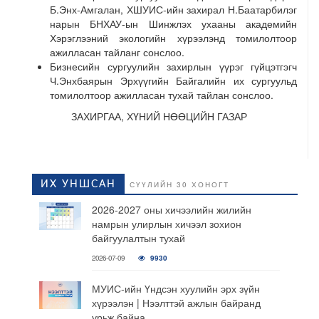
Б.Энх-Амгалан, ХШУИС-ийн захирал Н.Баатарбилэг
нарын БНХАУ-ын Шинжлэх ухааны академийн
Хэрэглээний экологийн хүрээлэнд томилолтоор
ажилласан тайланг сонслоо.
Бизнесийн сургуулийн захирлын үүрэг гүйцэтгэгч
Ч.Энхбаярын Эрхүүгийн Байгалийн их сургуульд
томилолтоор ажилласан тухай тайлан сонслоо.
ЗАХИРГАА, ХҮНИЙ НӨӨЦИЙН ГАЗАР
ИХ УНШСАН
СҮҮЛИЙН 30 ХОНОГТ
2026-2027 оны хичээлийн жилийн
намрын улирлын хичээл зохион
байгуулалтын тухай
2026-07-09
9930
МУИС-ийн Үндсэн хуулийн эрх зүйн
хүрээлэн | Нээлттэй ажлын байранд
урьж байна