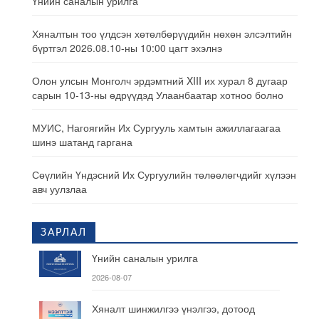
Үнийн саналын урилга
Хяналтын тоо үлдсэн хөтөлбөрүүдийн нөхөн элсэлтийн
бүртгэл 2026.08.10-ны 10:00 цагт эхэлнэ
Олон улсын Монголч эрдэмтний XIII их хурал 8 дугаар
сарын 10-13-ны өдрүүдэд Улаанбаатар хотноо болно
МУИС, Нагоягийн Их Сургууль хамтын ажиллагаагаа
шинэ шатанд гаргана
Сөүлийн Үндэсний Их Сургуулийн төлөөлөгчдийг хүлээн
авч уулзлаа
ЗАРЛАЛ
Үнийн саналын урилга
2026-08-07
Хяналт шинжилгээ үнэлгээ, дотоод