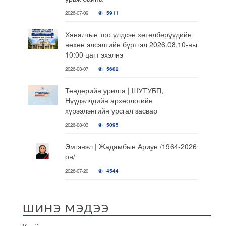
2026-07-09
5911
Хяналтын тоо үлдсэн хөтөлбөрүүдийн
нөхөн элсэлтийн бүртгэл 2026.08.10-ны
10:00 цагт эхэлнэ
2026-08-07
5682
Тендерийн урилга | ШУТУБП,
Нүүдэлчдийн археологийн
хүрээлэнгийн урсгал засвар
2026-08-03
5095
Эмгэнэл | Жадамбын Ариун /1964-2026
он/
2026-07-20
4544
ШИНЭ МЭДЭЭ