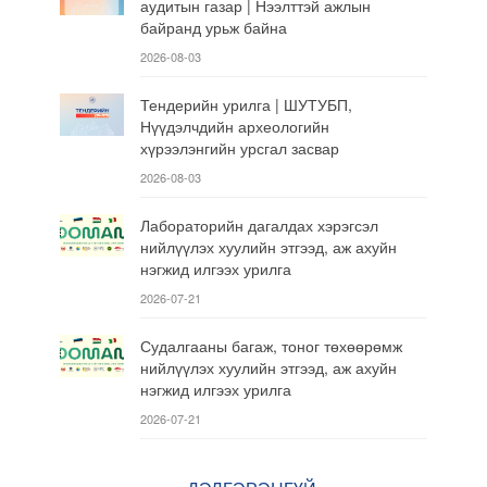
аудитын газар | Нээлттэй ажлын
байранд урьж байна
2026-08-03
Тендерийн урилга | ШУТУБП,
Нүүдэлчдийн археологийн
хүрээлэнгийн урсгал засвар
2026-08-03
Лабораторийн дагалдах хэрэгсэл
нийлүүлэх хуулийн этгээд, аж ахуйн
нэгжид илгээх урилга
2026-07-21
Судалгааны багаж, тоног төхөөрөмж
нийлүүлэх хуулийн этгээд, аж ахуйн
нэгжид илгээх урилга
2026-07-21