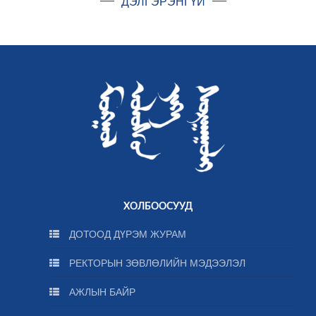
ДЭЛГЭРЭНГҮЙ
ХОЛБООСУУД
ДОТООД ДҮРЭМ ЖУРАМ
РЕКТОРЫН ЗӨВЛӨЛИЙН МЭДЭЭЛЭЛ
АЖЛЫН БАЙР