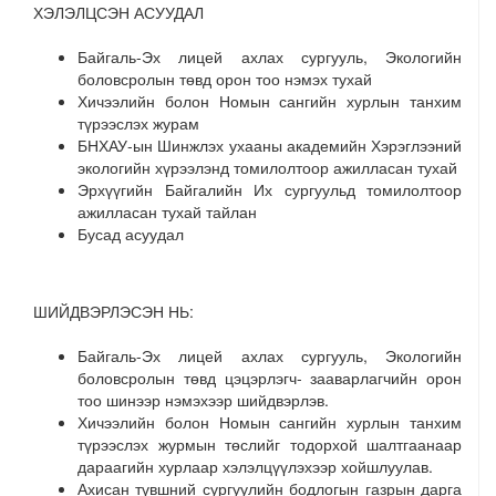
ХЭЛЭЛЦСЭН АСУУДАЛ
Байгаль-Эх лицей ахлах сургууль, Экологийн
боловсролын төвд орон тоо нэмэх тухай
Хичээлийн болон Номын сангийн хурлын танхим
түрээслэх журам
БНХАУ-ын Шинжлэх ухааны академийн Хэрэглээний
экологийн хүрээлэнд томилолтоор ажилласан тухай
Эрхүүгийн Байгалийн Их сургуульд томилолтоор
ажилласан тухай тайлан
Бусад асуудал
ШИЙДВЭРЛЭСЭН НЬ:
Байгаль-Эх лицей ахлах сургууль, Экологийн
боловсролын төвд цэцэрлэгч- зааварлагчийн орон
тоо шинээр нэмэхээр шийдвэрлэв.
Хичээлийн болон Номын сангийн хурлын танхим
түрээслэх журмын төслийг тодорхой шалтгаанаар
дараагийн хурлаар хэлэлцүүлэхээр хойшлуулав.
Ахисан түвшний сургуулийн бодлогын газрын дарга