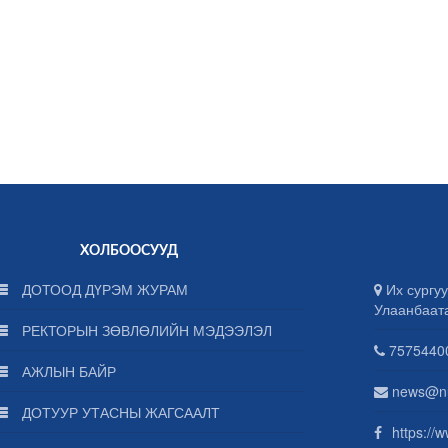
ХОЛБООСУУД
ДОТООД ДҮРЭМ ЖУРАМ
Их сургуу
Улаанбаат
РЕКТОРЫН ЗӨВЛӨЛИЙН МЭДЭЭЛЭЛ
75754400
АЖЛЫН БАЙР
news@n
ДОТУУР УТАСНЫ ЖАГСААЛТ
https://