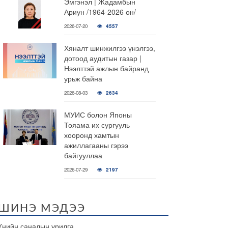
Эмгэнэл | Жадамбын
Ариун /1964-2026 он/
2026-07-20
4557
Хяналт шинжилгээ үнэлгээ,
дотоод аудитын газар |
Нээлттэй ажлын байранд
урьж байна
2026-08-03
2634
МУИС болон Японы
Тояама их сургууль
хооронд хамтын
ажиллагааны гэрээ
байгууллаа
2026-07-29
2197
ШИНЭ МЭДЭЭ
Үнийн саналын урилга