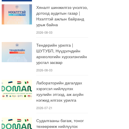
Хяналт шинжилгээ үнэлгээ,
дотоод аудитын газар |
Нээлттэй ажлын байранд
урьж байна
2026-08-03
Тендерийн урилга |
ШУТУБП, Нүүдэлчдийн
археологийн хүрээлэнгийн
урсгал засвар
2026-08-03
Лабораторийн дагалдах
хэрэгсэл нийлүүлэх
хуулийн этгээд, аж ахуйн
нэгжид илгээх урилга
2026-07-21
Судалгааны багаж, тоног
төхөөрөмж нийлүүлэх