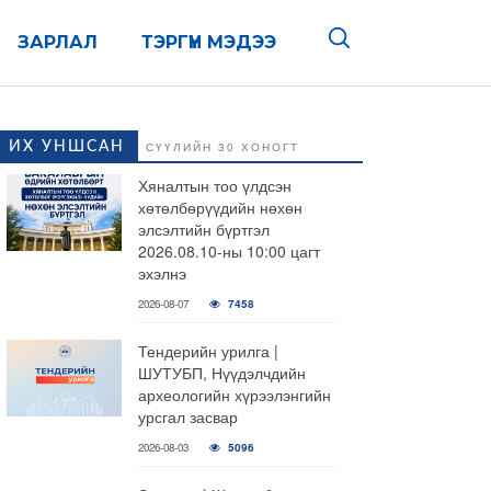
ЗАРЛАЛ
ТЭРГҮҮН МЭДЭЭ
ИХ УНШСАН
СҮҮЛИЙН 30 ХОНОГТ
Хяналтын тоо үлдсэн
хөтөлбөрүүдийн нөхөн
элсэлтийн бүртгэл
2026.08.10-ны 10:00 цагт
эхэлнэ
2026-08-07
7458
Тендерийн урилга |
ШУТУБП, Нүүдэлчдийн
археологийн хүрээлэнгийн
урсгал засвар
2026-08-03
5096