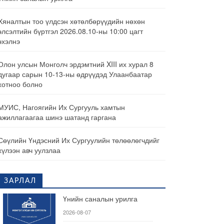
Хяналтын тоо үлдсэн хөтөлбөрүүдийн нөхөн
элсэлтийн бүртгэл 2026.08.10-ны 10:00 цагт
эхэлнэ
Олон улсын Монголч эрдэмтний XIII их хурал 8
дугаар сарын 10-13-ны өдрүүдэд Улаанбаатар
хотноо болно
МУИС, Нагоягийн Их Сургууль хамтын
ажиллагаагаа шинэ шатанд гаргана
Сөүлийн Үндэсний Их Сургуулийн төлөөлөгчдийг
хүлээн авч уулзлаа
ЗАРЛАЛ
Үнийн саналын урилга
2026-08-07