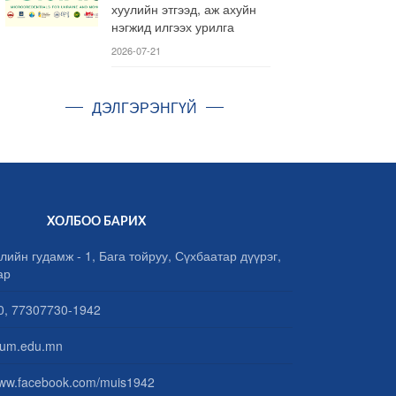
хуулийн этгээд, аж ахуйн
нэгжид илгээх урилга
2026-07-21
ДЭЛГЭРЭНГҮЙ
ХОЛБОО БАРИХ
лийн гудамж - 1, Бага тойруу, Сүхбаатар дүүрэг,
ар
, 77307730-1942
um.edu.mn
www.facebook.com/muis1942