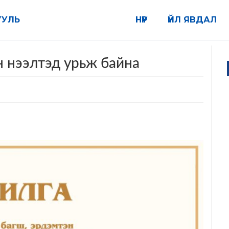
УУЛЬ
НҮҮР
ҮЙЛ ЯВДАЛ
 нээлтэд урьж байна