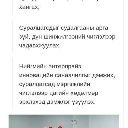
хангах;
Суралцагсдыг судалгааны арга
зүй, дүн шинжилгээний чиглэлээр
чадавхжуулах;
Нийгмийн энтерпрайз,
инновацийн санаачилгыг дэмжих,
суралцагсад мэргэжлийн
чиглэлээр цагийн хөдөлмөр
эрхлэхэд дэмжлэг үзүүлэх.