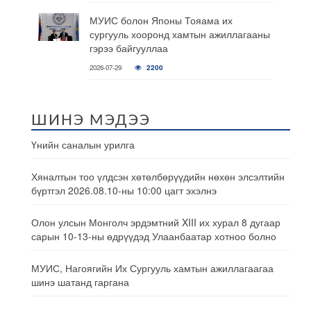
МУИС болон Японы Тояама их
сургууль хооронд хамтын ажиллагааны
гэрээ байгууллаа
2026-07-29
2200
ШИНЭ МЭДЭЭ
Үнийн саналын урилга
Хяналтын тоо үлдсэн хөтөлбөрүүдийн нөхөн элсэлтийн
бүртгэл 2026.08.10-ны 10:00 цагт эхэлнэ
Олон улсын Монголч эрдэмтний XIII их хурал 8 дугаар
сарын 10-13-ны өдрүүдэд Улаанбаатар хотноо болно
МУИС, Нагоягийн Их Сургууль хамтын ажиллагаагаа
шинэ шатанд гаргана