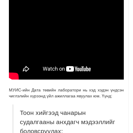
МУИС-ийн Дата төвийн лаборатори нь хэд хэдэн үндсэн
чиглэлийн хүрээнд үйл ажиллагаа явуулах юм. Үүнд:
Тоон хийгээд чанарын
судалгааны анхдагч мэдээллийг
боловсруулах;