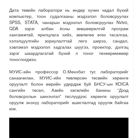
Дата төвийн лаборатори нь өндөр хүчин чадал бүхий
компьютер, тоон судалгааны мэдээлэл боловсруулах
SPSS, STATA, чанарын мэдээлэл боловсруулах Nvivo,
QDA зэрэг албан ёсны зөвшөөрөлтэй програм
хангамжтай, ярилцлага хийх, зөвлөгөө өгөх тасалгаа,
хэлэлцүүлгийн зориулалттай лего ширээ, сандал,
хэвлэмэл мэдээлэл хадгалах шүүгээ, проектор, дэлгэц
зэрэг шаардлагатай бүхий л тоног төхөөрөмжөөр
тоноглогджээ.
МУИС-ийн профессор О.Мөнхбат тус лабораторийг
санаачилан, МУИС-ийн төвлөрсөн төсвийн хөрөнгө
оруулалт болон өөрийн удирдаж буй БНСУ-ын KOICA
сангийн төсөл, Азийн хөгжлийн банкны “Дээд
боловсролын шинэчлэл” төслүүдээс хөрөнгө оруулалт
оруулж энэхүү лабораторийг ашиглалтад оруулж байгаа
юм.