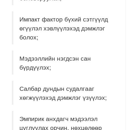
Импакт фактор бүхий сэтгүүлд
өгүүлэл хэвлүүлэхэд дэмжлэг
болох;
Мэдээллийн нэгдсэн сан
бүрдүүлэх;
Салбар дундын судалгааг
хөгжүүлэхэд дэмжлэг үзүүлэх;
Эмпирик анхдагч мэдээлэл
цуглуулах орчин, нөхцөлөөр