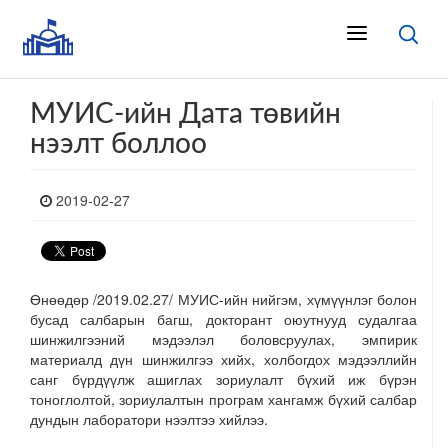
МУИС-ийн Дата төвийн
нээлт боллоо
2019-02-27
Өнөөдөр /2019.02.27/ МУИС-ийн нийгэм, хүмүүнлэг болон
бусад салбарын багш, докторант оюутнууд судалгаа
шинжилгээний мэдээлэл боловсруулах, эмпирик
материалд дүн шинжилгээ хийх, холбогдох мэдээллийн
санг бүрдүүлж ашиглах зориулалт бүхий иж бүрэн
тоноглолтой, зориулалтын програм хангамж бүхий салбар
дундын лаборатори нээлтээ хийлээ.