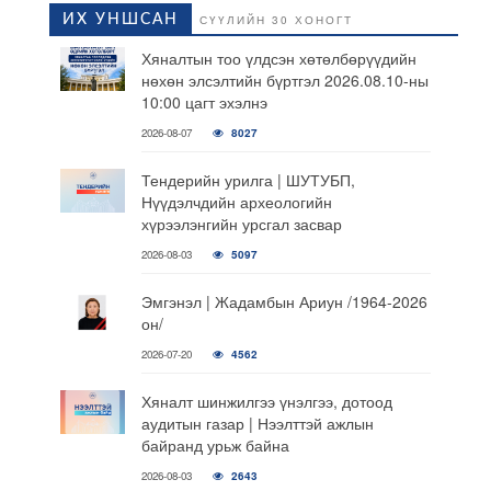
ИХ УНШСАН
СҮҮЛИЙН 30 ХОНОГТ
Хяналтын тоо үлдсэн хөтөлбөрүүдийн
нөхөн элсэлтийн бүртгэл 2026.08.10-ны
10:00 цагт эхэлнэ
2026-08-07
8027
Тендерийн урилга | ШУТУБП,
Нүүдэлчдийн археологийн
хүрээлэнгийн урсгал засвар
2026-08-03
5097
Эмгэнэл | Жадамбын Ариун /1964-2026
он/
2026-07-20
4562
Хяналт шинжилгээ үнэлгээ, дотоод
аудитын газар | Нээлттэй ажлын
байранд урьж байна
2026-08-03
2643