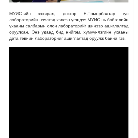
МУИС-ийн захирал, доктор Я.Төмөрбаатар тус
лабораторийн нээлтэд хэлсэн үгэндээ МУИС нь байгалийн
ухааны салбарын олон лабораторийг шинээр ашиглалтад
оруулсан. Энэ удаад бид нийгэм, хүмүүнлэгийн ухааны
дата төвийн лабораторийг ашиглалтад оруулж байна гэв.