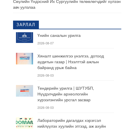
Сөүлийн Үндэсний Их Сургуулийн төлөөлөгчдийг хүлээн
авч уулзлаа
ЗАРЛАЛ
Үнийн саналын урилга
2026-08-07
Хяналт шинжилгээ үнэлгээ, дотоод
аудитын газар | Нээлттэй ажлын
байранд урьж байна
2026-08-03
Тендерийн урилга | ШУТУБП,
Нүүдэлчдийн археологийн
хүрээлэнгийн урсгал засвар
2026-08-03
Лабораторийн дагалдах хэрэгсэл
нийлүүлэх хуулийн этгээд, аж ахуйн