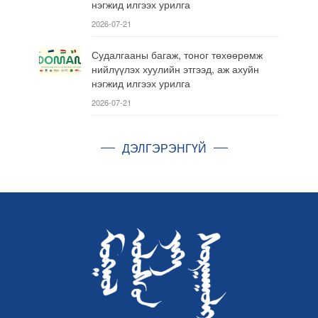
нэгжид илгээх урилга
2026-07-21
Судалгааны багаж, тоног төхөөрөмж
нийлүүлэх хуулийн этгээд, аж ахуйн
нэгжид илгээх урилга
2026-07-21
ДЭЛГЭРЭНГҮЙ