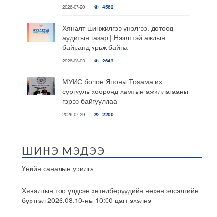
2026-07-20
4562
Хяналт шинжилгээ үнэлгээ, дотоод
аудитын газар | Нээлттэй ажлын
байранд урьж байна
2026-08-03
2643
МУИС болон Японы Тояама их
сургууль хооронд хамтын ажиллагааны
гэрээ байгууллаа
2026-07-29
2200
ШИНЭ МЭДЭЭ
Үнийн саналын урилга
Хяналтын тоо үлдсэн хөтөлбөрүүдийн нөхөн элсэлтийн
бүртгэл 2026.08.10-ны 10:00 цагт эхэлнэ