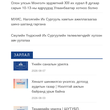
Олон улсын Монголч эрдэмтний XIII их хурал 8 дугаар
сарын 10-13-ны өдрүүдэд Улаанбаатар хотноо болно
МУИС, Нагоягийн Их Сургууль хамтын ажиллагаагаа
шинэ шатанд гаргана
Сөүлийн Үндэсний Их Сургуулийн төлөөлөгчдийг хүлээн
авч уулзлаа
ЗАРЛАЛ
Үнийн саналын урилга
2026-08-07
Хяналт шинжилгээ үнэлгээ, дотоод
аудитын газар | Нээлттэй ажлын
байранд урьж байна
2026-08-03
Тендерийн урилга | ШУТУБП,