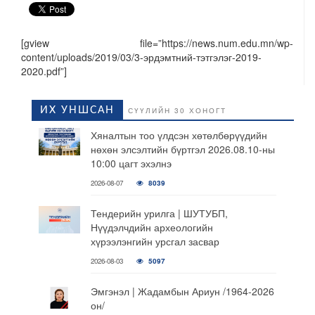
[gview file=”https://news.num.edu.mn/wp-
content/uploads/2019/03/3-эрдэмтний-тэтгэлэг-2019-
2020.pdf”]
ИХ УНШСАН
СҮҮЛИЙН 30 ХОНОГТ
Хяналтын тоо үлдсэн хөтөлбөрүүдийн
нөхөн элсэлтийн бүртгэл 2026.08.10-ны
10:00 цагт эхэлнэ
2026-08-07
8039
Тендерийн урилга | ШУТУБП,
Нүүдэлчдийн археологийн
хүрээлэнгийн урсгал засвар
2026-08-03
5097
Эмгэнэл | Жадамбын Ариун /1964-2026
он/