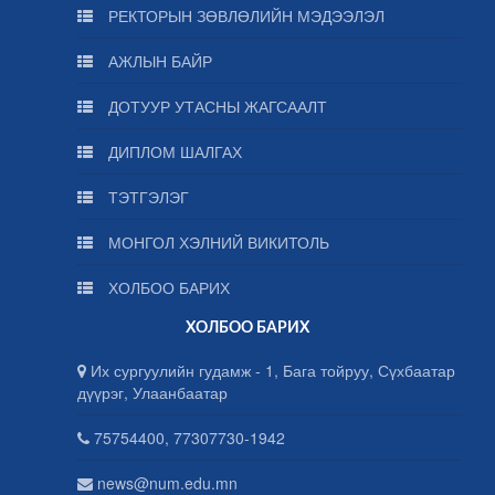
РЕКТОРЫН ЗӨВЛӨЛИЙН МЭДЭЭЛЭЛ
АЖЛЫН БАЙР
ДОТУУР УТАСНЫ ЖАГСААЛТ
ДИПЛОМ ШАЛГАХ
ТЭТГЭЛЭГ
МОНГОЛ ХЭЛНИЙ ВИКИТОЛЬ
ХОЛБОО БАРИХ
ХОЛБОО БАРИХ
Их сургуулийн гудамж - 1, Бага тойруу, Сүхбаатар
дүүрэг, Улаанбаатар
75754400, 77307730-1942
news@num.edu.mn