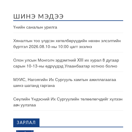
ШИНЭ МЭДЭЭ
Үнийн саналын урилга
Хяналтын тоо үлдсэн хөтөлбөрүүдийн нөхөн элсэлтийн
бүртгэл 2026.08.10-ны 10:00 цагт эхэлнэ
Олон улсын Монголч эрдэмтний XIII их хурал 8 дугаар
сарын 10-13-ны өдрүүдэд Улаанбаатар хотноо болно
МУИС, Нагоягийн Их Сургууль хамтын ажиллагаагаа
шинэ шатанд гаргана
Сөүлийн Үндэсний Их Сургуулийн төлөөлөгчдийг хүлээн
авч уулзлаа
ЗАРЛАЛ