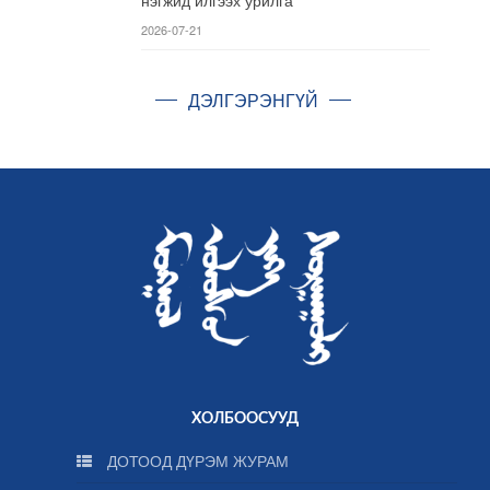
нэгжид илгээх урилга
2026-07-21
ДЭЛГЭРЭНГҮЙ
ХОЛБООСУУД
ДОТООД ДҮРЭМ ЖУРАМ