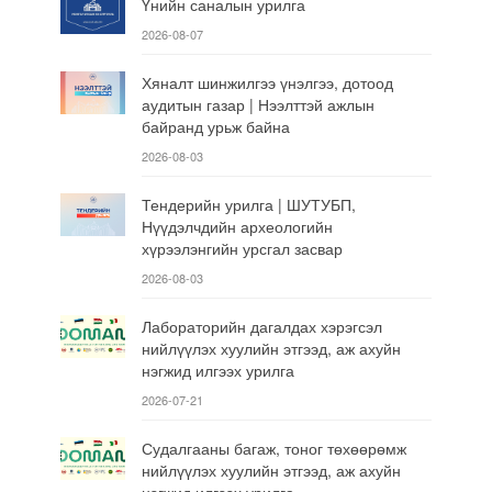
Үнийн саналын урилга
2026-08-07
Хяналт шинжилгээ үнэлгээ, дотоод
аудитын газар | Нээлттэй ажлын
байранд урьж байна
2026-08-03
Тендерийн урилга | ШУТУБП,
Нүүдэлчдийн археологийн
хүрээлэнгийн урсгал засвар
2026-08-03
Лабораторийн дагалдах хэрэгсэл
нийлүүлэх хуулийн этгээд, аж ахуйн
нэгжид илгээх урилга
2026-07-21
Судалгааны багаж, тоног төхөөрөмж
нийлүүлэх хуулийн этгээд, аж ахуйн