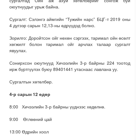
сургалтад Ойн аж ахуй хөтөлбөрийг сонгож буй
оюутнуудыг урьж байна.
Сургалт: Сэлэнгэ аймгийн “Тужийн нарс” БЦГ-т 2019 оны
4 дүгээр сарын 12,13-ны өдрүүдэд болно.
Зорилго: Доройтсон ойг нөхөн сэргээх, таримал ойн өсөлт
хөгжилт болон таримал ойг арчлах талаар сургалт
явуулах.
Сонирхсон оюутнууд Хичээлийн 3-р байрны 224 тоотод
ирж бүртгүүлэх буюу 89401441 утаснаас лавлана уу.
Сургалтын хөтөлбөр.
4-р сарын 12 өдөр
8:00 Хичээлийн 3-р байрны үүднээс хөдөлнө.
9:00 Өглөөний цай
13:00 Өдрийн хоол