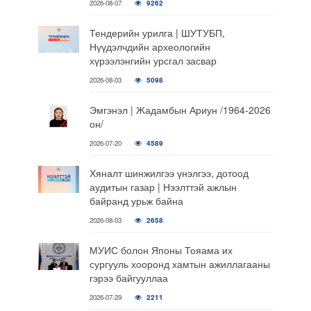
2026-08-07
9262
Тендерийн урилга | ШУТУБП,
Нүүдэлчдийн археологийн
хүрээлэнгийн урсгал засвар
2026-08-03
5098
Эмгэнэл | Жадамбын Ариун /1964-2026
он/
2026-07-20
4589
Хяналт шинжилгээ үнэлгээ, дотоод
аудитын газар | Нээлттэй ажлын
байранд урьж байна
2026-08-03
2658
МУИС болон Японы Тояама их
сургууль хооронд хамтын ажиллагааны
гэрээ байгууллаа
2026-07-29
2211