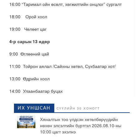
16:00 “Таримал ойн өсөлт, хөгжилтийн онцлог” сургалт
18:00 Орой хоол
19:00 Чөлөөт цаг
4-р сарын 13 өдөр
9:00 Өглөөний цай
11:00 Тойрон аялал /Сайхны хөтөл, Сүхбаатар хот/
13:00 Өдрийн хоол
14:00 Улаанбаатар буцах
ИХ УНШСАН
СҮҮЛИЙН 30 ХОНОГТ
Хяналтын тоо үлдсэн хөтөлбөрүүдийн
нөхөн элсэлтийн бүртгэл 2026.08.10-ны
10:00 цагт эхэлнэ