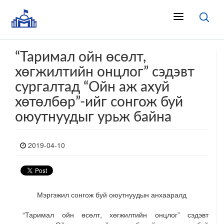
“Таримал ойн өсөлт,
хөгжилтийн онцлог” сэдэвт
сургалтад “Ойн аж ахуй
хөтөлбөр”-ийг сонгож буй
оюутнуудыг урьж байна
2019-04-10
Мэргэжил сонгож буй оюутнуудын анхааралд
“Таримал ойн өсөлт, хөгжилтийн онцлог” сэдэвт