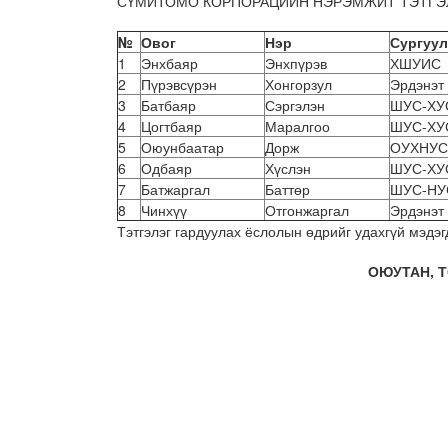
СҮМИТОМО КОРПОРАЦИЙН НЭРЭМЖИТ ТЭТГЭЛЭГ-и
№
Овог
Нэр
Сургуу
1
Энхбаяр
Энхпүрэв
ХШУИС
2
Пүрэвсүрэн
Хонгорзул
Эрдэнэт
3
Батбаяр
Сэргэлэн
ШУС-ХУ
4
Цогтбаяр
Маралгоо
ШУС-ХУ
5
Оюунбаатар
Дорж
ОУХНУС
6
Одбаяр
Хүслэн
ШУС-ХУ
7
Батжаргал
Баттөр
ШУС-НУ
8
Чинхүү
Отгонжаргал
Эрдэнэт
Тэтгэлэг гардуулах ёслолын өдрийг удахгүй мэдэг
ОЮУТАН, 