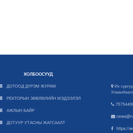
ХОЛБООСУУД
ДОТООД ДҮРЭМ ЖУРАМ
Их сургуу
Улаанбаат
РЕКТОРЫН ЗӨВЛӨЛИЙН МЭДЭЭЛЭЛ
75754400
АЖЛЫН БАЙР
news@n
ДОТУУР УТАСНЫ ЖАГСААЛТ
https://