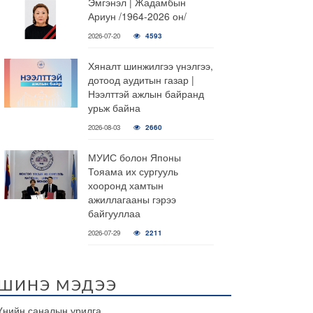
Эмгэнэл | Жадамбын
Ариун /1964-2026 он/
2026-07-20
4593
Хяналт шинжилгээ үнэлгээ,
дотоод аудитын газар |
Нээлттэй ажлын байранд
урьж байна
2026-08-03
2660
МУИС болон Японы
Тояама их сургууль
хооронд хамтын
ажиллагааны гэрээ
байгууллаа
2026-07-29
2211
ШИНЭ МЭДЭЭ
Үнийн саналын урилга