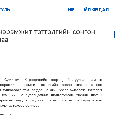
УУЛЬ
НҮҮР
ҮЙЛ ЯВДАЛ
эрэмжит тэтгэлгийн сонгон
лаа
 Сүмитомо Корпорацийн хооронд байгуулсан хамтын
порацийн нэрэмжит тэтгэлгийн анхан шатны сонгон
 тушаалаар томилогдсон ажлын хэсэг ажиллаж, тэтгэлэгт
р түвшний 12 суралцагчийг шалгаруулан эцсийн шатны
ериалыг явуулж, эцсийн шатны сонгон шалгаруулалтыг
гэлэг олгохоор боллоо.