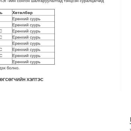
йн сонгон шалгаруулалтад тэнцсэн суралцагчид
ль
Хөтөлбөр
Ерөнхий суурь
Ерөнхий суурь
С
Ерөнхий суурь
С
Ерөнхий суурь
Ерөнхий суурь
С
Ерөнхий суурь
С
Ерөнхий суурь
Ерөнхий суурь
дэх болно.
ТӨГСӨГЧИЙН ХЭЛТЭС