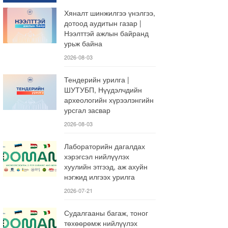
Хяналт шинжилгээ үнэлгээ,
дотоод аудитын газар |
Нээлттэй ажлын байранд
урьж байна
2026-08-03
Тендерийн урилга |
ШУТУБП, Нүүдэлчдийн
археологийн хүрээлэнгийн
урсгал засвар
2026-08-03
Лабораторийн дагалдах
хэрэгсэл нийлүүлэх
хуулийн этгээд, аж ахуйн
нэгжид илгээх урилга
2026-07-21
Судалгааны багаж, тоног
төхөөрөмж нийлүүлэх