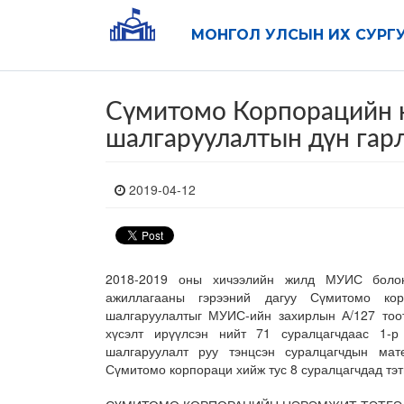
МОНГОЛ УЛСЫН ИХ СУРГ
Сүмитомо Корпорацийн н
шалгаруулалтын дүн гар
2019-04-12
2018-2019 оны хичээлийн жилд МУИС болон
ажиллагааны гэрээний дагуу Сүмитомо кор
шалгаруулалтыг МУИС-ийн захирлын А/127 тоот
хүсэлт ирүүлсэн нийт 71 суралцагчдаас 1-
шалгаруулалт руу тэнцсэн суралцагчдын мат
Сүмитомо корпораци хийж тус 8 суралцагчдад тэт