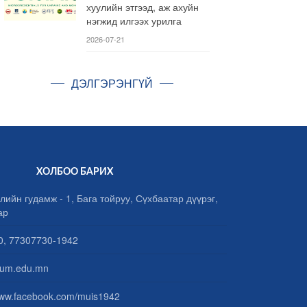
хуулийн этгээд, аж ахуйн
нэгжид илгээх урилга
2026-07-21
ДЭЛГЭРЭНГҮЙ
ХОЛБОО БАРИХ
лийн гудамж - 1, Бага тойруу, Сүхбаатар дүүрэг,
ар
, 77307730-1942
um.edu.mn
www.facebook.com/muis1942