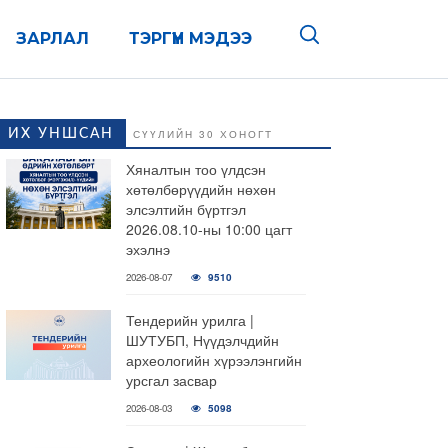
ЗАРЛАЛ
ТЭРГҮҮН МЭДЭЭ
ИХ УНШСАН
СҮҮЛИЙН 30 ХОНОГТ
Хяналтын тоо үлдсэн
хөтөлбөрүүдийн нөхөн
элсэлтийн бүртгэл
2026.08.10-ны 10:00 цагт
эхэлнэ
2026-08-07
9510
Тендерийн урилга |
ШУТУБП, Нүүдэлчдийн
археологийн хүрээлэнгийн
урсгал засвар
2026-08-03
5098