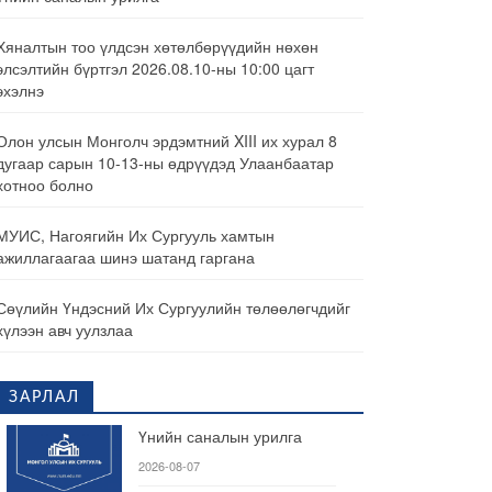
Хяналтын тоо үлдсэн хөтөлбөрүүдийн нөхөн
элсэлтийн бүртгэл 2026.08.10-ны 10:00 цагт
эхэлнэ
Олон улсын Монголч эрдэмтний XIII их хурал 8
дугаар сарын 10-13-ны өдрүүдэд Улаанбаатар
хотноо болно
МУИС, Нагоягийн Их Сургууль хамтын
ажиллагаагаа шинэ шатанд гаргана
Сөүлийн Үндэсний Их Сургуулийн төлөөлөгчдийг
хүлээн авч уулзлаа
ЗАРЛАЛ
Үнийн саналын урилга
2026-08-07