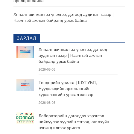
оролцож байна
Хяналт шинжилгээ үнэлгээ, дотоод аудитын газар |
Нээлттэй ажлын байранд урьж байна
ЗАРЛАЛ
Хяналт шинжилгээ үнэлгээ, дотоод
аудитын газар | Нээлттэй ажлын
байранд урьж байна
2026-08-03
Тендерийн урилга | ШУТУБП,
Нүүдэлчдийн археологийн
хүрээлэнгийн урсгал засвар
2026-08-03
Лабораторийн дагалдах хэрэгсэл
нийлүүлэх хуулийн этгээд, аж ахуйн
нэгжид илгээх урилга