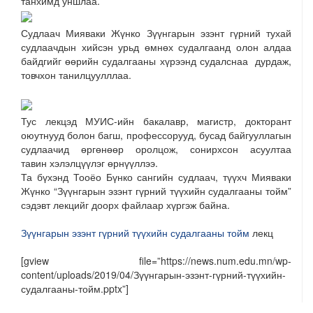
танхимд уншлаа.
Судлаач Мияваки Жүнко Зүүнгарын эзэнт гүрний тухай
судлаачдын хийсэн урьд өмнөх судалгаанд олон алдаа
байдгийг өөрийн судалгааны хүрээнд судалснаа дурдаж,
товчхон танилцуулллаа.
Тус лекцэд МУИС-ийн бакалавр, магистр, докторант
оюутнууд болон багш, профессорууд, бусад байгууллагын
судлаачид өргөнөөр оролцож, сонирхсон асуултаа
тавин хэлэлцүүлэг өрнүүллээ.
Та бүхэнд Тооёо Бүнко сангийн судлаач, түүхч Мияваки
Жүнко “Зүүнгарын эзэнт гүрний түүхийн судалгааны тойм”
сэдэвт лекцийг доорх файлаар хүргэж байна.
Зүүнгарын эзэнт гүрний түүхийн судалгааны тойм
лекц
[gview file=”https://news.num.edu.mn/wp-
content/uploads/2019/04/Зүүнгарын-эзэнт-гүрний-түүхийн-
судалгааны-тойм.pptx”]