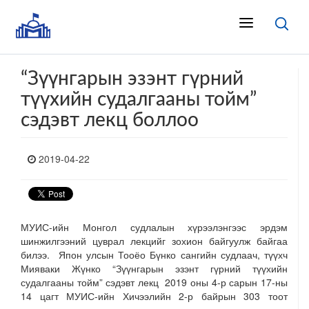
“Зүүнгарын эзэнт гүрний
түүхийн судалгааны тойм”
сэдэвт лекц боллоо
2019-04-22
МУИС-ийн Монгол судлалын хүрээлэнгээс эрдэм
шинжилгээний цуврал лекцийг зохион байгуулж байгаа
билээ. Япон улсын Тооёо Бүнко сангийн судлаач, түүхч
Мияваки Жүнко “Зүүнгарын эзэнт гүрний түүхийн
судалгааны тойм” сэдэвт лекц 2019 оны 4-р сарын 17-ны
14 цагт МУИС-ийн Хичээлийн 2-р байрын 303 тоот