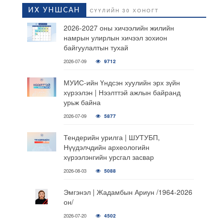
ИХ УНШСАН
СҮҮЛИЙН 30 ХОНОГТ
2026-2027 оны хичээлийн жилийн
намрын улирлын хичээл зохион
байгуулалтын тухай
2026-07-09
9712
МУИС-ийн Үндсэн хуулийн эрх зүйн
хүрээлэн | Нээлттэй ажлын байранд
урьж байна
2026-07-09
5877
Тендерийн урилга | ШУТУБП,
Нүүдэлчдийн археологийн
хүрээлэнгийн урсгал засвар
2026-08-03
5088
Эмгэнэл | Жадамбын Ариун /1964-2026
он/
2026-07-20
4502