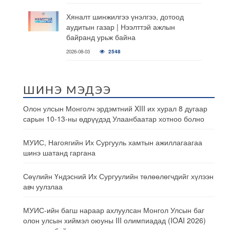
Хяналт шинжилгээ үнэлгээ, дотоод
аудитын газар | Нээлттэй ажлын
байранд урьж байна
2026-08-03
2548
ШИНЭ МЭДЭЭ
Олон улсын Монголч эрдэмтний XIII их хурал 8 дугаар
сарын 10-13-ны өдрүүдэд Улаанбаатар хотноо болно
МУИС, Нагоягийн Их Сургууль хамтын ажиллагаагаа
шинэ шатанд гаргана
Сөүлийн Үндэсний Их Сургуулийн төлөөлөгчдийг хүлээн
авч уулзлаа
МУИС-ийн багш нараар ахлуулсан Монгол Улсын баг
олон улсын хиймэл оюуны III олимпиадад (IOAI 2026)