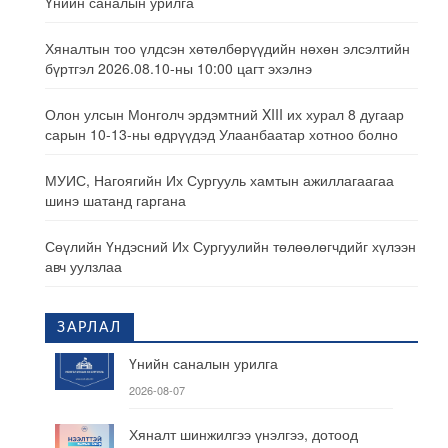
Үнийн саналын урилга
Хяналтын тоо үлдсэн хөтөлбөрүүдийн нөхөн элсэлтийн
бүртгэл 2026.08.10-ны 10:00 цагт эхэлнэ
Олон улсын Монголч эрдэмтний XIII их хурал 8 дугаар
сарын 10-13-ны өдрүүдэд Улаанбаатар хотноо болно
МУИС, Нагоягийн Их Сургууль хамтын ажиллагаагаа
шинэ шатанд гаргана
Сөүлийн Үндэсний Их Сургуулийн төлөөлөгчдийг хүлээн
авч уулзлаа
ЗАРЛАЛ
Үнийн саналын урилга
2026-08-07
Хяналт шинжилгээ үнэлгээ, дотоод