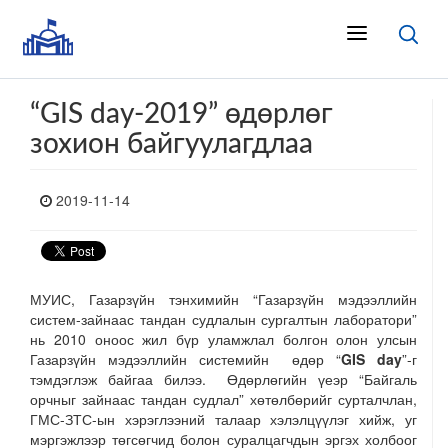
“GIS day-2019” өдөрлөг
зохион байгуулагдлаа
2019-11-14
МУИС, Газарзүйн тэнхимийн “Газарзүйн мэдээллийн
систем-зайнаас тандан судлалын сургалтын лаборатори”
нь 2010 оноос жил бүр уламжлал болгон олон улсын
Газарзүйн мэдээллийн системийн өдөр “
GIS day
”-г
тэмдэглэж байгаа билээ. Өдөрлөгийн үеэр “Байгаль
орчныг зайнаас тандан судлал” хөтөлбөрийг сурталчлан,
ГМС-ЗТС-ын хэрэглээний талаар хэлэлцүүлэг хийж, уг
мэргэжлээр төгсөгчид болон суралцагчдын эргэх холбоог