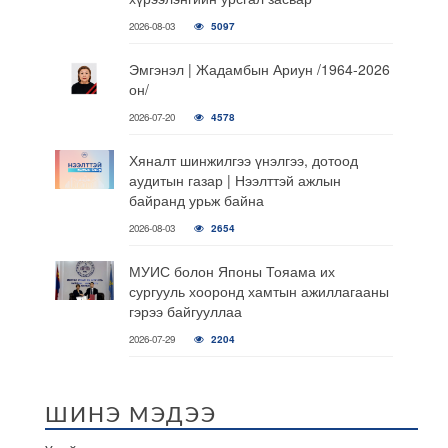
2026-08-03
5097
Эмгэнэл | Жадамбын Ариун /1964-2026
он/
2026-07-20
4578
Хяналт шинжилгээ үнэлгээ, дотоод
аудитын газар | Нээлттэй ажлын
байранд урьж байна
2026-08-03
2654
МУИС болон Японы Тояама их
сургууль хооронд хамтын ажиллагааны
гэрээ байгууллаа
2026-07-29
2204
ШИНЭ МЭДЭЭ