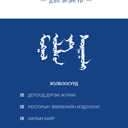
ДЭЛГЭРЭНГҮЙ
ХОЛБООСУУД
ДОТООД ДҮРЭМ ЖУРАМ
РЕКТОРЫН ЗӨВЛӨЛИЙН МЭДЭЭЛЭЛ
АЖЛЫН БАЙР