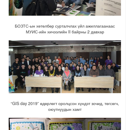
БОЗТС-ын хөтөлбөр сурталчлах үйл ажиллагаанаас
МУИС-ийн хичээлийн II байрны 2 давхар
“GIS day 2019” өдөрлөгт оролцсон хүндэт зочид, төгсөгч,
оюутнуудын хамт