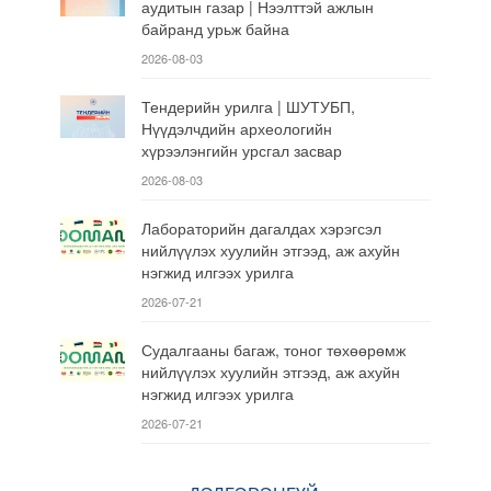
аудитын газар | Нээлттэй ажлын
байранд урьж байна
2026-08-03
Тендерийн урилга | ШУТУБП,
Нүүдэлчдийн археологийн
хүрээлэнгийн урсгал засвар
2026-08-03
Лабораторийн дагалдах хэрэгсэл
нийлүүлэх хуулийн этгээд, аж ахуйн
нэгжид илгээх урилга
2026-07-21
Судалгааны багаж, тоног төхөөрөмж
нийлүүлэх хуулийн этгээд, аж ахуйн
нэгжид илгээх урилга
2026-07-21