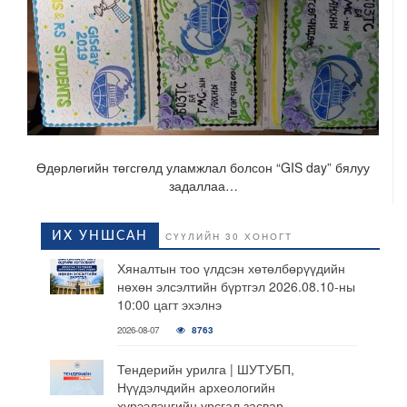
Өдөрлөгийн төгсгөлд уламжлал болсон “GIS day” бялуу
задаллаа…
ИХ УНШСАН
СҮҮЛИЙН 30 ХОНОГТ
Хяналтын тоо үлдсэн хөтөлбөрүүдийн
нөхөн элсэлтийн бүртгэл 2026.08.10-ны
10:00 цагт эхэлнэ
2026-08-07
8763
Тендерийн урилга | ШУТУБП,
Нүүдэлчдийн археологийн
хүрээлэнгийн урсгал засвар