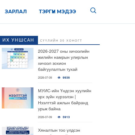
ЗАРЛАЛ
ТЭРГҮҮН МЭДЭЭ
ИХ УНШСАН
СҮҮЛИЙН 30 ХОНОГТ
2026-2027 оны хичээлийн
жилийн намрын улирлын
хичээл зохион
байгуулалтын тухай
2026-07-09
9936
МУИС-ийн Үндсэн хуулийн
эрх зүйн хүрээлэн |
Нээлттэй ажлын байранд
урьж байна
2026-07-09
5913
Хяналтын тоо үлдсэн