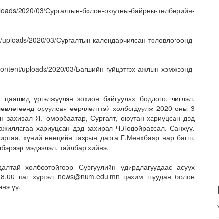
/uploads/2020/03/Сургалтын-болон-оюутны-байрны-төлбөрийн-
t/uploads/2020/03/Сургалтын-календарчилсан-төлөвлөгөөнд-
ent/uploads/2020/03/Багшийн-гүйцэтгэх-ажлын-хэмжээнд-
 цаашид үргэлжүүлэн зохион байгуулах бодлого, чиглэл,
өвлөгөөнд оруулсан өөрчлөлттэй холбогдуулж 2020 оны 3
н захирал Я.Төмөрбаатар, Сургалт, оюутан хариуцсан дэд
ажиллагаа хариуцсан дэд захирал Ч.Лодойравсал, Санхүү,
хиргаа, хүний нөөцийн газрын дарга Г.Мөнхбаяр нар багш,
бэрээр мэдээлэл, тайлбар хийнэ.
алтай холбоотойгоор Сургуулийн удирдлагуудаас асуух
18.00 цаг хүртэл news@num.edu.mn цахим шуудан болон
нэ үү.