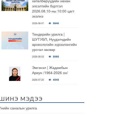
хөтөлбөрүүдийн нөхөн
элсэлтийн бүртгэл
2026.08.10-ны 10:00 цагт
эхэлнэ
2026-08-07
5840
Тендерийн урилга |
ШУТУБП, Нүүдэлчдийн
археологийн хүрээлэнгийн
урсгал засвар
2026-08-03
5095
Эмгэнэл | Жадамбын
Ариун /1964-2026 он/
2026-07-20
4545
ШИНЭ МЭДЭЭ
Үнийн саналын урилга