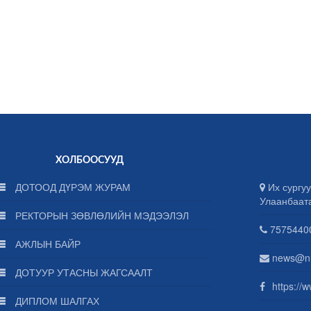
ХОЛБООСУУД
ДОТООД ДҮРЭМ ЖУРАМ
Их сургуу
Улаанбаат
РЕКТОРЫН ЗӨВЛӨЛИЙН МЭДЭЭЛЭЛ
75754400
АЖЛЫН БАЙР
news@n
ДОТУУР УТАСНЫ ЖАГСААЛТ
https://
ДИПЛОМ ШАЛГАХ