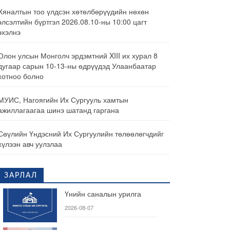
Хяналтын тоо үлдсэн хөтөлбөрүүдийн нөхөн
элсэлтийн бүртгэл 2026.08.10-ны 10:00 цагт
эхэлнэ
Олон улсын Монголч эрдэмтний XIII их хурал 8
дугаар сарын 10-13-ны өдрүүдэд Улаанбаатар
хотноо болно
МУИС, Нагоягийн Их Сургууль хамтын
ажиллагаагаа шинэ шатанд гаргана
Сөүлийн Үндэсний Их Сургуулийн төлөөлөгчдийг
хүлээн авч уулзлаа
ЗАРЛАЛ
Үнийн саналын урилга
2026-08-07