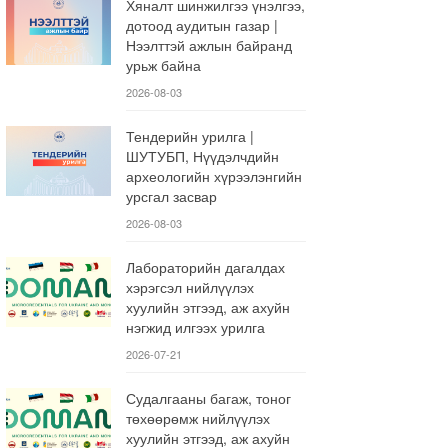
Хяналт шинжилгээ үнэлгээ,
дотоод аудитын газар |
Нээлттэй ажлын байранд
урьж байна
2026-08-03
Тендерийн урилга |
ШУТУБП, Нүүдэлчдийн
археологийн хүрээлэнгийн
урсгал засвар
2026-08-03
Лабораторийн дагалдах
хэрэгсэл нийлүүлэх
хуулийн этгээд, аж ахуйн
нэгжид илгээх урилга
2026-07-21
Судалгааны багаж, тоног
төхөөрөмж нийлүүлэх
хуулийн этгээд, аж ахуйн