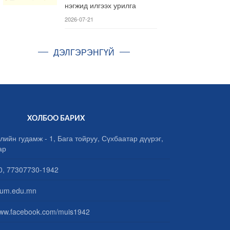
нэгжид илгээх урилга
2026-07-21
ДЭЛГЭРЭНГҮЙ
ХОЛБОО БАРИХ
лийн гудамж - 1, Бага тойруу, Сүхбаатар дүүрэг,
ар
, 77307730-1942
um.edu.mn
www.facebook.com/muis1942