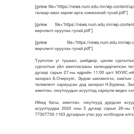
[gview file=”https://news.num.edu.mn/wp-content
талаар-авах-зарим-арга-хэмжээний-тухай.pdf”]
[gview file=”https://news.num.edu.mn/wp-conten
өөрчлөлт-оруулах-тухай.pdf”]
[gview file=”https://news.num.edu.mn/wp-cont
өөрчлөлт-оруулах-тухай.pdf”]
Түүнчлэн уг тушаал, шийдвэр, цахим сургалтыг
сургалтын үйл ажиллагааны календарчилсан төл
дугаар сарын 27-ны өдрийн 11:00 цагт МУИС-ий
захирал Б.Очирхуяг, Эрдэм шинжилгээ, хамтын 
төлөвлөлт хариуцсан дэд захирал Н.Бурмаа, За
ажилтан, оюутнуудын асуултад хариулж видео хэл
Иймд багш, ажилтан, оюутнууд дурдсан асууд
асуултуудаа 2020 оны 3 дугаар сарын 26-ны 
77307730-1163 дугаарын утас руу холбогдож илгээ