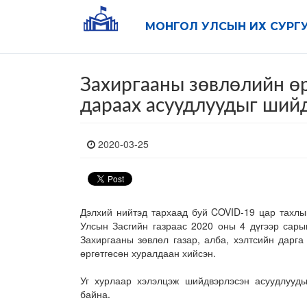
МОНГОЛ УЛСЫН ИХ СУРГ
Захиргааны зөвлөлийн ө
дараах асуудлуудыг ший
2020-03-25
Дэлхий нийтэд тархаад буй COVID-19 цар тахлы
Улсын Засгийн газраас 2020 оны 4 дүгээр сары
Захиргааны зөвлөл газар, алба, хэлтсийн дарг
өргөтгөсөн хуралдаан хийсэн.
Уг хурлаар хэлэлцэж шийдвэрлэсэн асуудлууды
байна.