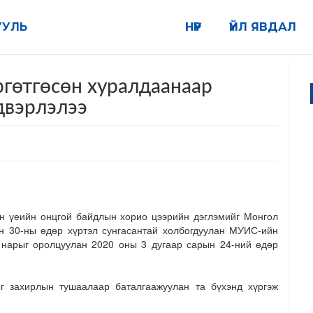
УУЛЬ
НҮҮР
ҮЙЛ ЯВДАЛ
ргөтгөсөн хуралдаанаар
двэрлэлээ
н үеийн онцгой байдлын хорио цээрийн дэглэмийг Монгол
н 30-ны өдөр хүртэл сунгасантай холбогдуулан МУИС-ийн
а нарыг оролцуулан 2020 оны 3 дугаар сарын 24-ний өдөр
г захирлын тушаалаар баталгаажуулан та бүхэнд хүргэж