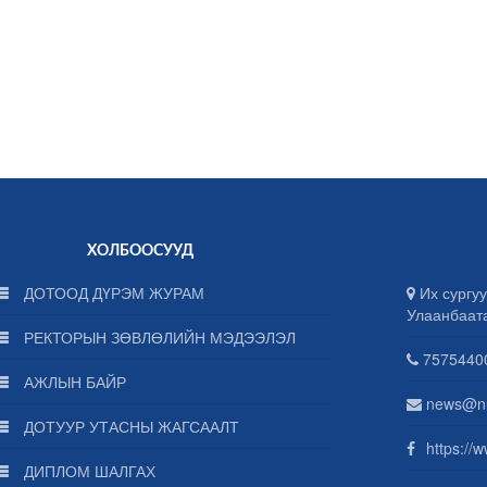
ХОЛБООСУУД
ДОТООД ДҮРЭМ ЖУРАМ
Их сургуу
Улаанбаат
РЕКТОРЫН ЗӨВЛӨЛИЙН МЭДЭЭЛЭЛ
75754400
АЖЛЫН БАЙР
news@n
ДОТУУР УТАСНЫ ЖАГСААЛТ
https://
ДИПЛОМ ШАЛГАХ