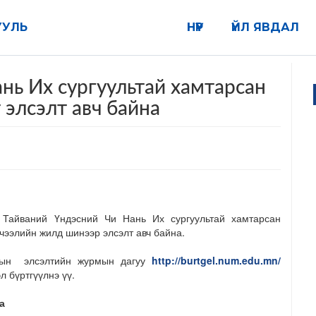
УУЛЬ
НҮҮР
ҮЙЛ ЯВДАЛ
нь Их сургуультай хамтарсан
 элсэлт авч байна
 Тайваний Үндэсний Чи Нань Их сургуультай хамтарсан
ичээлийн жилд шинээр элсэлт авч байна.
рын элсэлтийн журмын дагуу
http://burtgel.num.edu.mn/
л бүртгүүлнэ үү.
а