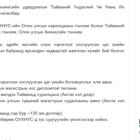
изнесийн удирдлагын Тайваний Үндэсний Чи Нань Их
 хөтөлбөр.
НУС-ийн Олон улсын харилцааны тэнхим болон Тайваний
 тэнхим, Олон улсын бизнесийн тэнхим.
, эдийн засгийн олон хэрэглээг хослуулсан цаг үеийн
ын байранд өрсөлдөх чадвартай ажиллах хүчийг бий болгох
эрэглээг хослуулсан цаг үеийн боловсролыг олж авна.
ын магистрын хос дипломтой төгсөнө.
жилдээ Тайваньд суралцана (Англи хэл дээр).
лон улсын түвшний магистрын судалгааны ажил (Англи хэл
цаанд сар бүр ~130 ам.доллар).
лбөрөө ОУХНУС-д тус сургуулийн үнэлгээгээр хийнэ.