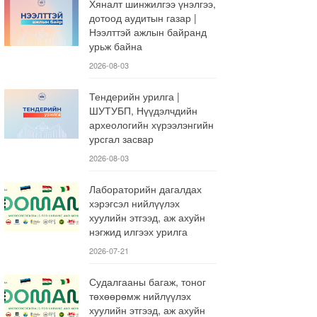
Хяналт шинжилгээ үнэлгээ,
дотоод аудитын газар |
Нээлттэй ажлын байранд
урьж байна
2026-08-03
Тендерийн урилга |
ШУТУБП, Нүүдэлчдийн
археологийн хүрээлэнгийн
урсгал засвар
2026-08-03
Лабораторийн дагалдах
хэрэгсэл нийлүүлэх
хуулийн этгээд, аж ахуйн
нэгжид илгээх урилга
2026-07-21
Судалгааны багаж, тоног
төхөөрөмж нийлүүлэх
хуулийн этгээд, аж ахуйн