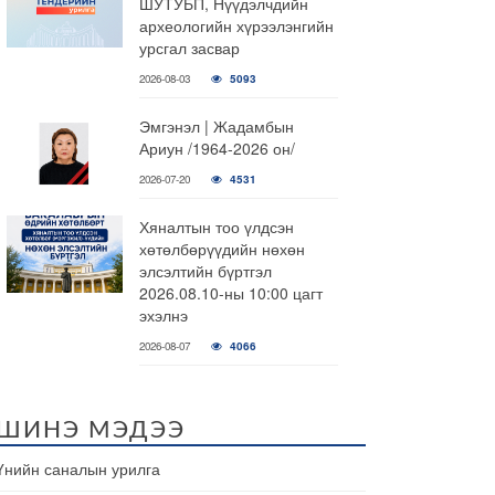
ШУТУБП, Нүүдэлчдийн
археологийн хүрээлэнгийн
урсгал засвар
2026-08-03
5093
Эмгэнэл | Жадамбын
Ариун /1964-2026 он/
2026-07-20
4531
Хяналтын тоо үлдсэн
хөтөлбөрүүдийн нөхөн
элсэлтийн бүртгэл
2026.08.10-ны 10:00 цагт
эхэлнэ
2026-08-07
4066
ШИНЭ МЭДЭЭ
Үнийн саналын урилга