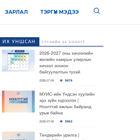
ЗАРЛАЛ
ТЭРГҮҮН МЭДЭЭ
ИХ УНШСАН
СҮҮЛИЙН 30 ХОНОГТ
2026-2027 оны хичээлийн
жилийн намрын улирлын
хичээл зохион
байгуулалтын тухай
2026-07-09
9876
МУИС-ийн Үндсэн хуулийн
эрх зүйн хүрээлэн |
Нээлттэй ажлын байранд
урьж байна
2026-07-09
5903
Тендерийн урилга |