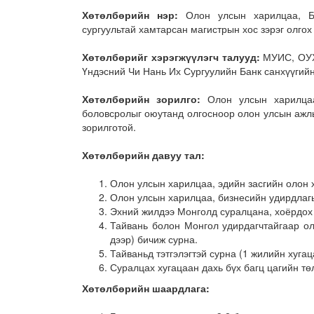
Хөтөлбөрийн нэр:
Олон улсын харилцаа, Б
сургуультай хамтарсан магистрын хос зэрэг олгох
Хөтөлбөрийг хэрэгжүүлэгч талууд:
МУИС, ОУХ
Үндэсний Чи Нань Их Сургуулийн Банк санхүүгийн
Хөтөлбөрийн зорилго:
Олон улсын харилцаа
боловсролыг оюутанд олгосноор олон улсын ажл
зорилготой.
Хөтөлбөрийн давуу тал
:
Олон улсын харилцаа, эдийн засгийн олон х
Олон улсын харилцаа, бизнесийн удирдлаг
Эхний жилдээ Монголд суралцана, хоёрдох 
Тайвань болон Монгол удирдагчтайгаар о
дээр) бичиж сурна.
Тайваньд тэтгэлэгтэй сурна (1 жилийн хуга
Суралцах хугацаан дахь бүх багц цагийн тө
Хөтөлбөрийн шаардлага
: