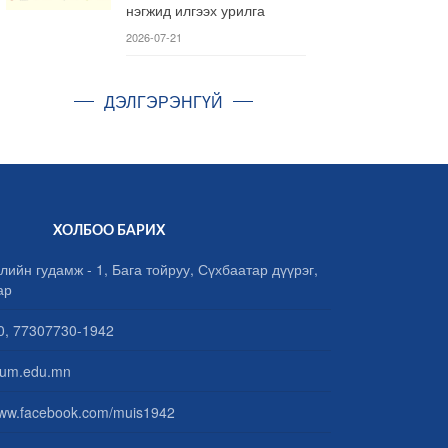
нэгжид илгээх урилга
2026-07-21
ДЭЛГЭРЭНГҮЙ
ХОЛБОО БАРИХ
лийн гудамж - 1, Бага тойруу, Сүхбаатар дүүрэг,
ар
, 77307730-1942
um.edu.mn
www.facebook.com/muis1942