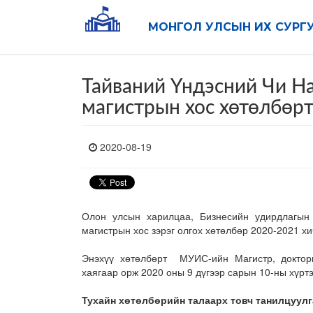
МОНГОЛ УЛСЫН ИХ СУРГ
Тайваний Үндэсний Чи На
магистрын хос хөтөлбөрт
2020-08-19
Олон улсын харилцаа, Бизнесийн удирдлагын
магистрын хос зэрэг олгох хөтөлбөр 2020-2021 х
Энэхүү хөтөлбөрт МУИС-ийн Магистр, докто
хаягаар орж 2020 оны 9 дүгээр сарын 10-ны хүртэ
Тухайн хөтөлбөрийн талаарх товч танилцуулг