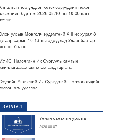
Хяналтын тоо үлдсэн хөтөлбөрүүдийн нөхөн
элсэлтийн бүртгэл 2026.08.10-ны 10:00 цагт
эхэлнэ
Олон улсын Монголч эрдэмтний XIII их хурал 8
дугаар сарын 10-13-ны өдрүүдэд Улаанбаатар
хотноо болно
МУИС, Нагоягийн Их Сургууль хамтын
ажиллагаагаа шинэ шатанд гаргана
Сөүлийн Үндэсний Их Сургуулийн төлөөлөгчдийг
хүлээн авч уулзлаа
ЗАРЛАЛ
Үнийн саналын урилга
2026-08-07