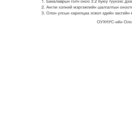
Бакалаврын голч оноо 3.2 буюу түүнээс дээ
Англи хэлний мэргэжлийн шалгалтын оноот
Олон улсын харилцаа эсвэл эдийн засгийн 
ОУХНУС-ийн Олон