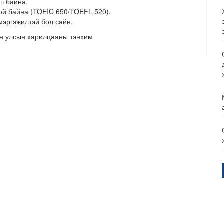
ш байна.
ой байна (TOEIC 650/TOEFL 520).
мэргэжилтэй бол сайн.
 улсын харилцааны тэнхим