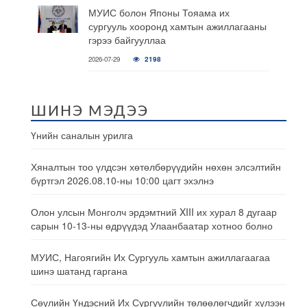
МУИС болон Японы Тояама их
сургууль хооронд хамтын ажиллагааны
гэрээ байгууллаа
2026-07-29
2198
ШИНЭ МЭДЭЭ
Үнийн саналын урилга
Хяналтын тоо үлдсэн хөтөлбөрүүдийн нөхөн элсэлтийн
бүртгэл 2026.08.10-ны 10:00 цагт эхэлнэ
Олон улсын Монголч эрдэмтний XIII их хурал 8 дугаар
сарын 10-13-ны өдрүүдэд Улаанбаатар хотноо болно
МУИС, Нагоягийн Их Сургууль хамтын ажиллагаагаа
шинэ шатанд гаргана
Сөүлийн Үндэсний Их Сургуулийн төлөөлөгчдийг хүлээн