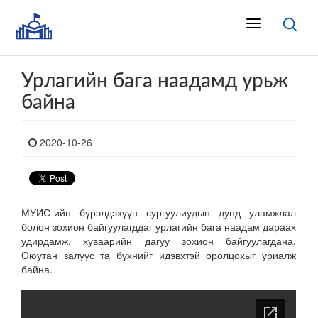
Урлагийн бага наадамд урьж
байна
2020-10-26
МУИС-ийн бүрэлдэхүүн сургуулиудын дунд уламжлал
болон зохион байгуулагддаг урлагийн бага наадам дараах
удирдамж, хуваарийн дагуу зохион байгуулагдана.
Оюутан залуус та бүхнийг идэвхтэй оролцохыг уриалж
байна.