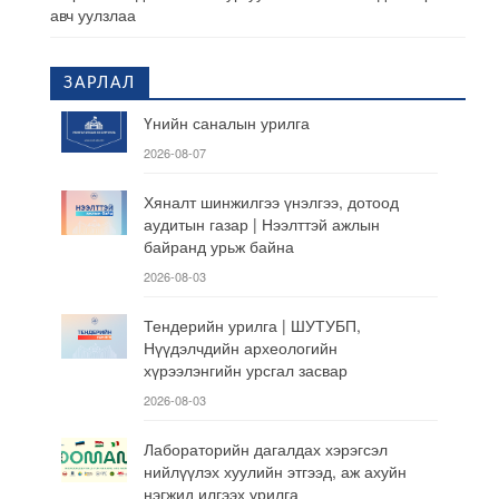
авч уулзлаа
ЗАРЛАЛ
Үнийн саналын урилга
2026-08-07
Хяналт шинжилгээ үнэлгээ, дотоод
аудитын газар | Нээлттэй ажлын
байранд урьж байна
2026-08-03
Тендерийн урилга | ШУТУБП,
Нүүдэлчдийн археологийн
хүрээлэнгийн урсгал засвар
2026-08-03
Лабораторийн дагалдах хэрэгсэл
нийлүүлэх хуулийн этгээд, аж ахуйн
нэгжид илгээх урилга