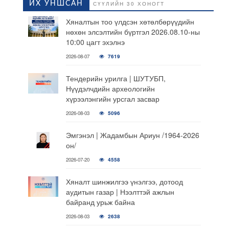
ИХ УНШСАН
СҮҮЛИЙН 30 ХОНОГТ
Хяналтын тоо үлдсэн хөтөлбөрүүдийн
нөхөн элсэлтийн бүртгэл 2026.08.10-ны
10:00 цагт эхэлнэ
2026-08-07
7619
Тендерийн урилга | ШУТУБП,
Нүүдэлчдийн археологийн
хүрээлэнгийн урсгал засвар
2026-08-03
5096
Эмгэнэл | Жадамбын Ариун /1964-2026
он/
2026-07-20
4558
Хяналт шинжилгээ үнэлгээ, дотоод
аудитын газар | Нээлттэй ажлын
байранд урьж байна
2026-08-03
2638