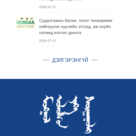
2026-07-21
Судалгааны багаж, тоног төхөөрөмж
нийлүүлэх хуулийн этгээд, аж ахуйн
нэгжид илгээх урилга
2026-07-21
ДЭЛГЭРЭНГҮЙ