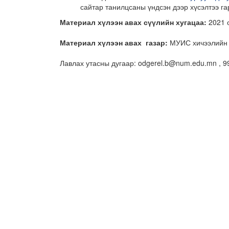
сайтар танилцсаны үндсэн дээр хүсэлтээ га
Материал хүлээн авах сүүлийн хугацаа
:
2021 о
Материал хүлээн авах
газар:
МУИС хичээлийн 2
Лавлах утасны дугаар: odgerel.b@num.edu.mn , 