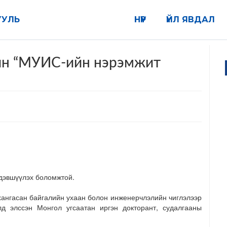
УУЛЬ
НҮҮР
ҮЙЛ ЯВДАЛ
ийн “МУИС-ийн нэрэмжит
 дэвшүүлэх боломжтой.
хангасан байгалийн ухаан болон инженерчлэлийн чиглэлээр
д элссэн Монгол угсаатан иргэн докторант, судалгааны