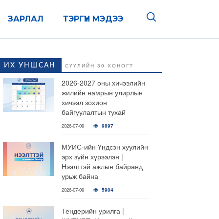
ЗАРЛАЛ
ТЭРГҮҮН МЭДЭЭ
ИХ УНШСАН
СҮҮЛИЙН 30 ХОНОГТ
2026-2027 оны хичээлийн
жилийн намрын улирлын
хичээл зохион
байгуулалтын тухай
2026-07-09
9897
МУИС-ийн Үндсэн хуулийн
эрх зүйн хүрээлэн |
Нээлттэй ажлын байранд
урьж байна
2026-07-09
5904
Тендерийн урилга |