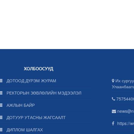
ХОЛБООСУУД
ДОТООД ДҮРЭМ ЖУРАМ
Их сургуу
Улаанбаат
РЕКТОРЫН ЗӨВЛӨЛИЙН МЭДЭЭЛЭЛ
75754400
АЖЛЫН БАЙР
news@n
ДОТУУР УТАСНЫ ЖАГСААЛТ
https://
ДИПЛОМ ШАЛГАХ