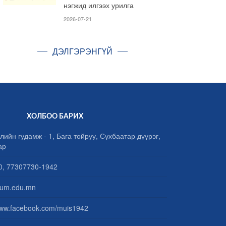
нэгжид илгээх урилга
2026-07-21
ДЭЛГЭРЭНГҮЙ
ХОЛБОО БАРИХ
лийн гудамж - 1, Бага тойруу, Сүхбаатар дүүрэг,
ар
, 77307730-1942
um.edu.mn
www.facebook.com/muis1942