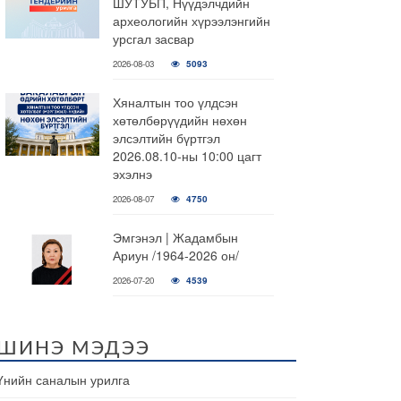
ШУТУБП, Нүүдэлчдийн
археологийн хүрээлэнгийн
урсгал засвар
2026-08-03
5093
Хяналтын тоо үлдсэн
хөтөлбөрүүдийн нөхөн
элсэлтийн бүртгэл
2026.08.10-ны 10:00 цагт
эхэлнэ
2026-08-07
4750
Эмгэнэл | Жадамбын
Ариун /1964-2026 он/
2026-07-20
4539
ШИНЭ МЭДЭЭ
Үнийн саналын урилга