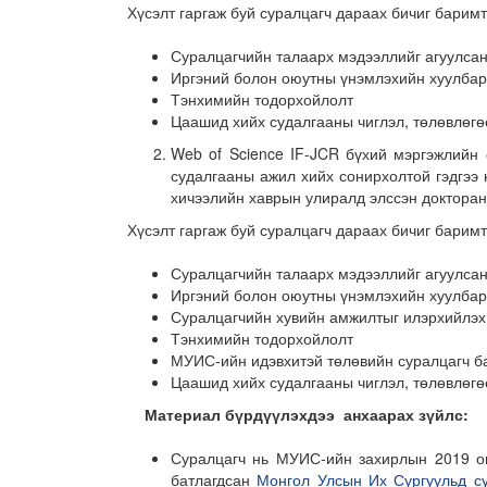
Хүсэлт гаргаж буй суралцагч дараах бичиг баримт
Суралцагчийн талаарх мэдээллийг агуулсан 
Иргэний болон оюутны үнэмлэхийн хуулбар
Тэнхимийн тодорхойлолт
Цаашид хийх судалгааны чиглэл, төлөвлөгөөг
Web of Science IF-JCR бүхий мэргэжлийн 
судалгааны ажил хийх сонирхолтой гэдгээ 
хичээлийн хаврын улиралд элссэн докторан
Хүсэлт гаргаж буй суралцагч дараах бичиг баримт
Суралцагчийн талаарх мэдээллийг агуулсан 
Иргэний болон оюутны үнэмлэхийн хуулбар
Суралцагчийн хувийн амжилтыг илэрхийлэх 
Тэнхимийн тодорхойлолт
МУИС-ийн идэвхитэй төлөвийн суралцагч б
Цаашид хийх судалгааны чиглэл, төлөвлөгөөг
Материал бүрдүүлэхдээ
а
нхаарах зүйлс:
Суралцагч нь МУИС-ийн захирлын 2019 он
батлагдсан
Монгол Улсын Их Сургуульд су