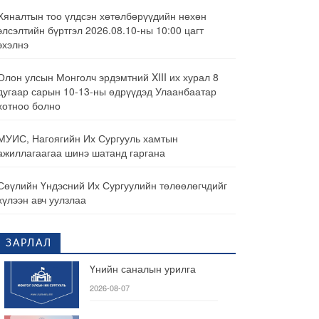
Хяналтын тоо үлдсэн хөтөлбөрүүдийн нөхөн
элсэлтийн бүртгэл 2026.08.10-ны 10:00 цагт
эхэлнэ
Олон улсын Монголч эрдэмтний XIII их хурал 8
дугаар сарын 10-13-ны өдрүүдэд Улаанбаатар
хотноо болно
МУИС, Нагоягийн Их Сургууль хамтын
ажиллагаагаа шинэ шатанд гаргана
Сөүлийн Үндэсний Их Сургуулийн төлөөлөгчдийг
хүлээн авч уулзлаа
ЗАРЛАЛ
Үнийн саналын урилга
2026-08-07