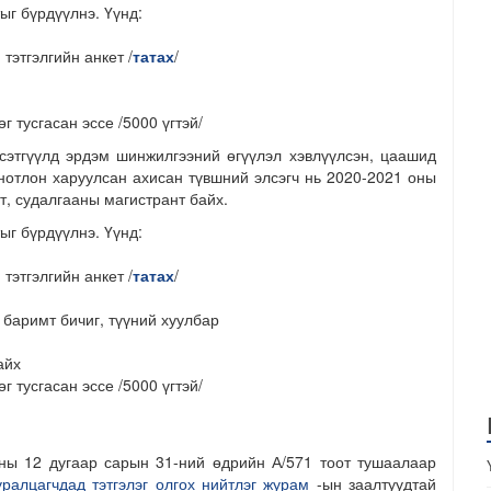
ыг бүрдүүлнэ. Үүнд:
тэтгэлгийн анкет /
татах
/
 тусгасан эссе /5000 үгтэй/
сэтгүүлд эрдэм шинжилгээний өгүүлэл хэвлүүлсэн, цаашид
нотлон харуулсан ахисан түвшний элсэгч нь 2020-2021 оны
т, судалгааны магистрант байх.
ыг бүрдүүлнэ. Үүнд:
тэтгэлгийн анкет /
татах
/
баримт бичиг, түүний хуулбар
айх
 тусгасан эссе /5000 үгтэй/
ы 12 дугаар сарын 31-ний өдрийн А/571 тоот тушаалаар
ралцагчдад тэтгэлэг олгох нийтлэг журам
-ын заалтуудтай