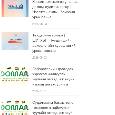
Хяналт шинжилгээ үнэлгээ,
дотоод аудитын газар |
Нээлттэй ажлын байранд
урьж байна
2026-08-03
Тендерийн урилга |
ШУТУБП, Нүүдэлчдийн
археологийн хүрээлэнгийн
урсгал засвар
2026-08-03
Лабораторийн дагалдах
хэрэгсэл нийлүүлэх
хуулийн этгээд, аж ахуйн
нэгжид илгээх урилга
2026-07-21
Судалгааны багаж, тоног
төхөөрөмж нийлүүлэх
хуулийн этгээд, аж ахуйн