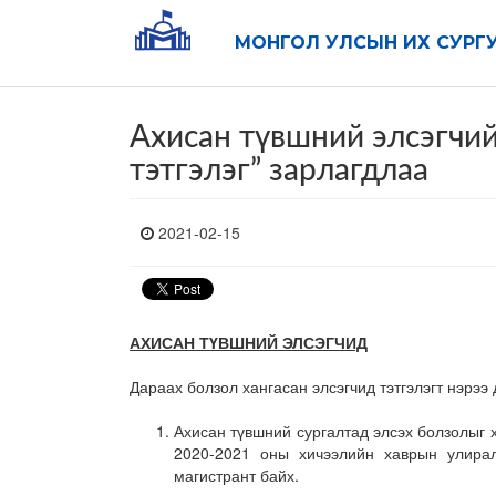
МОНГОЛ УЛСЫН ИХ СУРГ
Ахисан түвшний элсэгч
тэтгэлэг” зарлагдлаа
2021-02-15
АХИСАН ТҮВШНИЙ ЭЛСЭГЧИД
Дараах болзол хангасан элсэгчид тэтгэлэгт нэрээ
Ахисан түвшний сургалтад элсэх болзолыг 
2020-2021 оны хичээлийн хаврын улирал
магистрант байх.