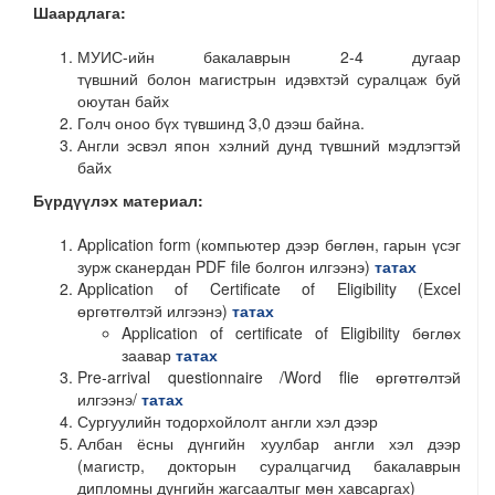
Шаардлага:
МУИС-ийн бакалаврын 2-4 дугаар
түвшний болон магистрын идэвхтэй суралцаж буй
оюутан байх
Голч оноо бүх түвшинд 3,0 дээш байна.
Англи эсвэл япон хэлний дунд түвшний мэдлэгтэй
байх
Бүрдүүлэх материал:
Application form (компьютер дээр бөглөн, гарын үсэг
зурж сканердан PDF file болгон илгээнэ)
татах
Application of Certificate of Eligibility (Excel
өргөтгөлтэй илгээнэ)
татах
Application of certificate of Eligibility бөглөх
заавар
татах
Pre-arrival questionnaire /Word flie өргөтгөлтэй
илгээнэ/
татах
Сургуулийн тодорхойлолт англи хэл дээр
Албан ёсны дүнгийн хуулбар англи хэл дээр
(магистр, докторын суралцагчид бакалаврын
дипломны дүнгийн жагсаалтыг мөн хавсаргах)