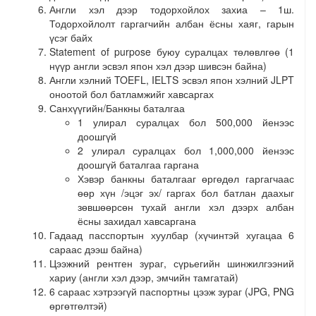
Англи хэл дээр тодорхойлох захиа – 1ш.
Тодорхойлолт гаргагчийн албан ёсны хаяг, гарын
үсэг байх
Statement of purpose буюу суралцах төлөвлгөө (1
нүүр англи эсвэл япон хэл дээр шивсэн байна)
Англи хэлний TOEFL, IELTS эсвэл япон хэлний JLPT
оноотой бол батламжийг хавсаргах
Санхүүгийн/Банкны баталгаа
1 улирал суралцах бол 500,000 йенээс
доошгүй
2 улирал суралцах бол 1,000,000 йенээс
доошгүй баталгаа гаргана
Хэвэр банкны баталгааг өргөдөл гаргагчаас
өөр хүн /эцэг эх/ гаргах бол батлан даахыг
зөвшөөрсөн тухай англи хэл дээрх албан
ёсны захидал хавсаргана
Гадаад пасспортын хуулбар (хүчинтэй хугацаа 6
сараас дээш байна)
Цээжний рентген зураг, сүрьегийн шинжилгээний
хариу (англи хэл дээр, эмчийн тамгатай)
6 сараас хэтрээгүй паспортны цээж зураг (JPG, PNG
өргөтгөлтэй)