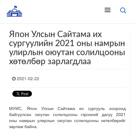
Япон Улсын Сайтама их
сургуулийн 2021 оны намрын
улирлын оюутан солилцооны
хөтөлбөр зарлагдлаа
2021-02-22
МУИС, Япон Улсын Сайтама их сургууль хооронд
байгуулсан оюутан солилцооны гэрээний дагуу 2021
оны намрын улирлын оюутан солилцооны хөтөлбөрийг
зарлаж байна.