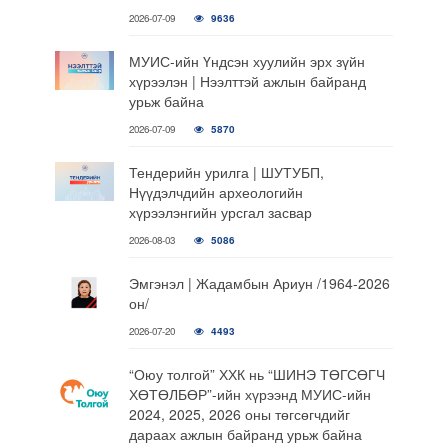
2026-07-09
9636
МУИС-ийн Үндсэн хуулийн эрх зүйн
хүрээлэн | Нээлттэй ажлын байранд
урьж байна
2026-07-09
5870
Тендерийн урилга | ШУТУБП,
Нүүдэлчдийн археологийн
хүрээлэнгийн урсгал засвар
2026-08-03
5086
Эмгэнэл | Жадамбын Ариун /1964-2026
он/
2026-07-20
4493
“Оюу толгой” ХХК нь “ШИНЭ ТӨГСӨГЧ
ХӨТӨЛБӨР”-ийн хүрээнд МУИС-ийн
2024, 2025, 2026 оны төгсөгчдийг
дараах ажлын байранд урьж байна