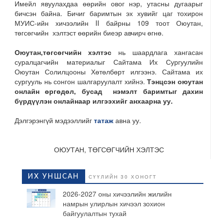
Имейл явуулахдаа өөрийн овог нэр, утасны дугаарыг
бичсэн байна. Бичиг баримтын эх хувийг цаг тохирон
МУИС-ийн хичээлийн II байрны 109 тоот Оюутан,
төгсөгчийн хэлтэст өөрийн биеэр авчирч өгнө.
Оюутан,төгсөгчийн хэлтэс
нь шаардлага хангасан
суралцагчийн материалыг Сайтама Их Сургуулийн
Оюутан Солилцооны Хөтөлбөрт илгээнэ. Сайтама их
сургууль нь сонгон шалгаруулалт хийнэ.
Тэнцсэн оюутан
онлайн өргөдөл, бусад нэмэлт баримтыг дахин
бүрдүүлэн онлайнаар илгээхийг
анхаарна уу.
Дэлгэрэнгүй мэдээллийг
татаж
авна уу.
ОЮУТАН, ТӨГСӨГЧИЙН ХЭЛТЭС
ИХ УНШСАН
СҮҮЛИЙН 30 ХОНОГТ
2026-2027 оны хичээлийн жилийн
намрын улирлын хичээл зохион
байгуулалтын тухай