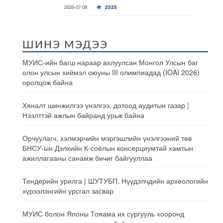
2026-07-08
2525
ШИНЭ МЭДЭЭ
МУИС-ийн багш нараар ахлуулсан Монгол Улсын баг
олон улсын хиймэл оюуны III олимпиадад (IOAI 2026)
оролцож байна
Хяналт шинжилгээ үнэлгээ, дотоод аудитын газар |
Нээлттэй ажлын байранд урьж байна
Орчуулагч, хэлмэрчийн мэргэшлийн үнэлгээний төв
БНСУ-ын Дэлхийн К-соёлын консерциумтай хамтын
ажиллагааны санамж бичиг байгууллаа
Тендерийн урилга | ШУТУБП, Нүүдэлчдийн археологийн
хүрээлэнгийн урсгал засвар
МУИС болон Японы Тояама их сургууль хооронд