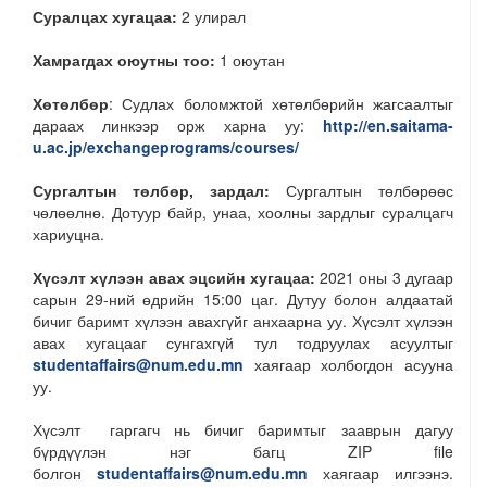
Суралцах хугацаа:
2 улирал
Хамрагдах оюутны тоо:
1 оюутан
Хөтөлбөр
: Судлах боломжтой хөтөлбөрийн жагсаалтыг
дараах линкээр орж харна уу:
http://en.saitama-
u.ac.jp/exchangeprograms/courses/
Сургалтын төлбөр, зардал:
Сургалтын төлбөрөөс
чөлөөлнө. Дотуур байр, унаа, хоолны зардлыг суралцагч
хариуцна.
Хүсэлт хүлээн авах эцсийн хугацаа:
2021 оны 3 дугаар
сарын 29-ний өдрийн 15:00 цаг. Дутуу болон алдаатай
бичиг баримт хүлээн авахгүйг анхаарна уу. Хүсэлт хүлээн
авах хугацааг сунгахгүй тул тодруулах асуултыг
studentaffairs@num.edu.mn
хаягаар холбогдон асууна
уу.
Хүсэлт гаргагч нь бичиг баримтыг зааврын дагуу
бүрдүүлэн нэг багц ZIP file
болгон
studentaffairs@num.edu.mn
хаягаар илгээнэ.