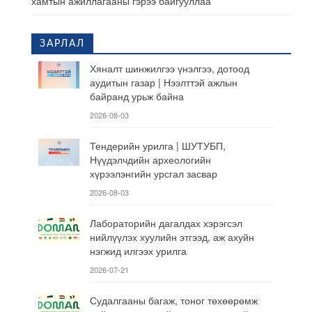
хамтын ажиллагааны гэрээ байгууллаа
ЗАРЛАЛ
Хяналт шинжилгээ үнэлгээ, дотоод
аудитын газар | Нээлттэй ажлын
байранд урьж байна
2026-08-03
Тендерийн урилга | ШУТУБП,
Нүүдэлчдийн археологийн
хүрээлэнгийн урсгал засвар
2026-08-03
Лабораторийн дагалдах хэрэгсэл
нийлүүлэх хуулийн этгээд, аж ахуйн
нэгжид илгээх урилга
2026-07-21
Судалгааны багаж, тоног төхөөрөмж