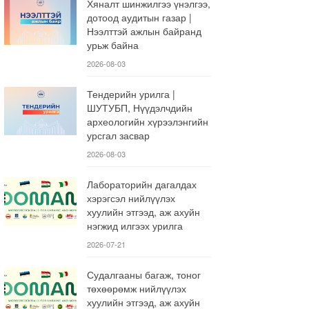
Хяналт шинжилгээ үнэлгээ,
дотоод аудитын газар |
Нээлттэй ажлын байранд
урьж байна
2026-08-03
Тендерийн урилга |
ШУТУБП, Нүүдэлчдийн
археологийн хүрээлэнгийн
урсгал засвар
2026-08-03
Лабораторийн дагалдах
хэрэгсэл нийлүүлэх
хуулийн этгээд, аж ахуйн
нэгжид илгээх урилга
2026-07-21
Судалгааны багаж, тоног
төхөөрөмж нийлүүлэх
хуулийн этгээд, аж ахуйн