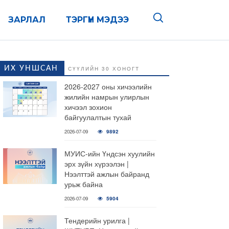
ЗАРЛАЛ
ТЭРГҮҮН МЭДЭЭ
ИХ УНШСАН
СҮҮЛИЙН 30 ХОНОГТ
2026-2027 оны хичээлийн
жилийн намрын улирлын
хичээл зохион
байгуулалтын тухай
2026-07-09
9892
МУИС-ийн Үндсэн хуулийн
эрх зүйн хүрээлэн |
Нээлттэй ажлын байранд
урьж байна
2026-07-09
5904
Тендерийн урилга |