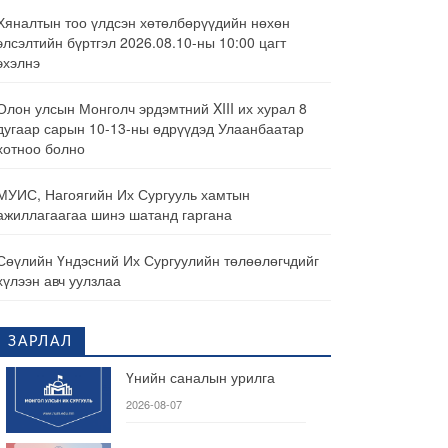
Хяналтын тоо үлдсэн хөтөлбөрүүдийн нөхөн
элсэлтийн бүртгэл 2026.08.10-ны 10:00 цагт
эхэлнэ
Олон улсын Монголч эрдэмтний XIII их хурал 8
дугаар сарын 10-13-ны өдрүүдэд Улаанбаатар
хотноо болно
МУИС, Нагоягийн Их Сургууль хамтын
ажиллагаагаа шинэ шатанд гаргана
Сөүлийн Үндэсний Их Сургуулийн төлөөлөгчдийг
хүлээн авч уулзлаа
ЗАРЛАЛ
Үнийн саналын урилга
2026-08-07