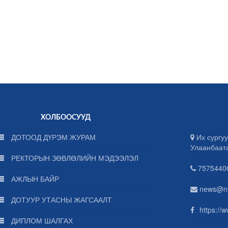
ХОЛБООСУУД
ДОТООД ДҮРЭМ ЖУРАМ
Их сургуу
Улаанбаат
РЕКТОРЫН ЗӨВЛӨЛИЙН МЭДЭЭЛЭЛ
75754400
АЖЛЫН БАЙР
news@n
ДОТУУР УТАСНЫ ЖАГСААЛТ
https://
ДИПЛОМ ШАЛГАХ