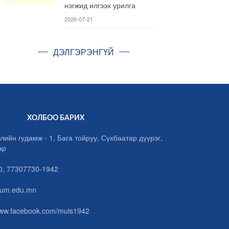
нэгжид илгээх урилга
2026-07-21
ДЭЛГЭРЭНГҮЙ
ХОЛБОО БАРИХ
лийн гудамж - 1, Бага тойруу, Сүхбаатар дүүрэг,
ар
, 77307730-1942
um.edu.mn
www.facebook.com/muis1942