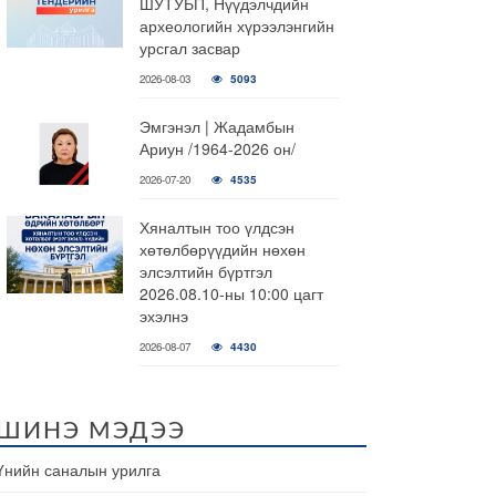
ШУТУБП, Нүүдэлчдийн
археологийн хүрээлэнгийн
урсгал засвар
2026-08-03
5093
Эмгэнэл | Жадамбын
Ариун /1964-2026 он/
2026-07-20
4535
Хяналтын тоо үлдсэн
хөтөлбөрүүдийн нөхөн
элсэлтийн бүртгэл
2026.08.10-ны 10:00 цагт
эхэлнэ
2026-08-07
4430
ШИНЭ МЭДЭЭ
Үнийн саналын урилга