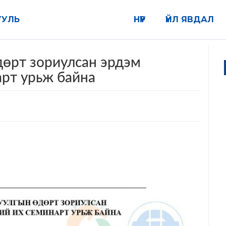
УУЛЬ
НҮҮР
ҮЙЛ ЯВДАЛ
дөрт зориулсан эрдэм
рт урьж байна