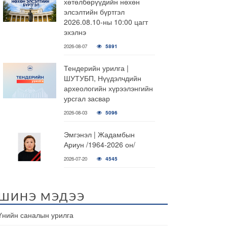
хөтөлбөрүүдийн нөхөн
элсэлтийн бүртгэл
2026.08.10-ны 10:00 цагт
эхэлнэ
2026-08-07
5891
Тендерийн урилга |
ШУТУБП, Нүүдэлчдийн
археологийн хүрээлэнгийн
урсгал засвар
2026-08-03
5096
Эмгэнэл | Жадамбын
Ариун /1964-2026 он/
2026-07-20
4545
ШИНЭ МЭДЭЭ
Үнийн саналын урилга