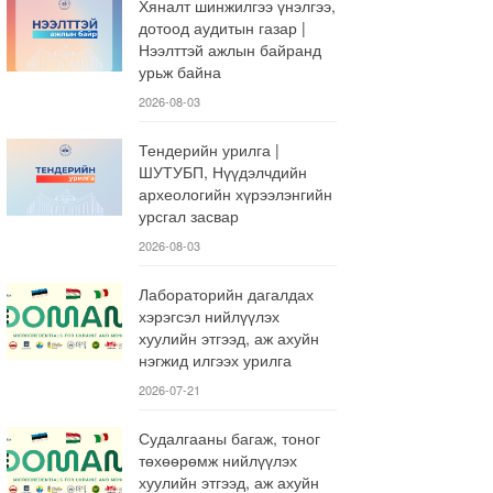
Хяналт шинжилгээ үнэлгээ,
дотоод аудитын газар |
Нээлттэй ажлын байранд
урьж байна
2026-08-03
Тендерийн урилга |
ШУТУБП, Нүүдэлчдийн
археологийн хүрээлэнгийн
урсгал засвар
2026-08-03
Лабораторийн дагалдах
хэрэгсэл нийлүүлэх
хуулийн этгээд, аж ахуйн
нэгжид илгээх урилга
2026-07-21
Судалгааны багаж, тоног
төхөөрөмж нийлүүлэх
хуулийн этгээд, аж ахуйн