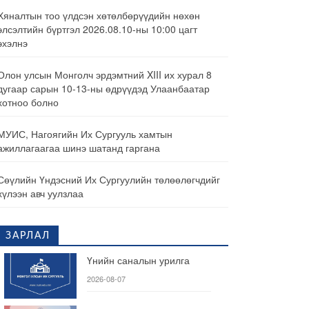
Хяналтын тоо үлдсэн хөтөлбөрүүдийн нөхөн
элсэлтийн бүртгэл 2026.08.10-ны 10:00 цагт
эхэлнэ
Олон улсын Монголч эрдэмтний XIII их хурал 8
дугаар сарын 10-13-ны өдрүүдэд Улаанбаатар
хотноо болно
МУИС, Нагоягийн Их Сургууль хамтын
ажиллагаагаа шинэ шатанд гаргана
Сөүлийн Үндэсний Их Сургуулийн төлөөлөгчдийг
хүлээн авч уулзлаа
ЗАРЛАЛ
Үнийн саналын урилга
2026-08-07