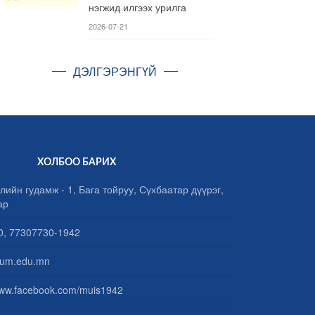
нэгжид илгээх урилга
2026-07-21
ДЭЛГЭРЭНГҮЙ
ХОЛБОО БАРИХ
лийн гудамж - 1, Бага тойруу, Сүхбаатар дүүрэг,
ар
, 77307730-1942
um.edu.mn
www.facebook.com/muis1942