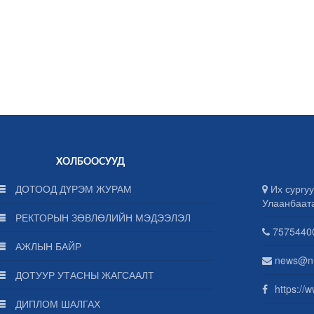
ХОЛБООСУУД
ДОТООД ДҮРЭМ ЖУРАМ
Их сургуу
Улаанбаат
РЕКТОРЫН ЗӨВЛӨЛИЙН МЭДЭЭЛЭЛ
75754400
АЖЛЫН БАЙР
news@n
ДОТУУР УТАСНЫ ЖАГСААЛТ
https://
ДИПЛОМ ШАЛГАХ