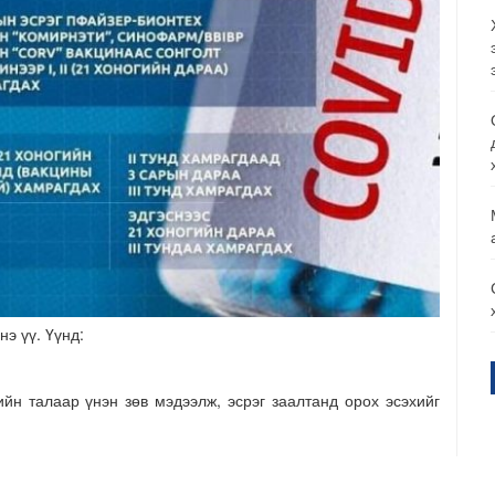
нэ үү. Үүнд:
йн талаар үнэн зөв мэдээлж, эсрэг заалтанд орох эсэхийг