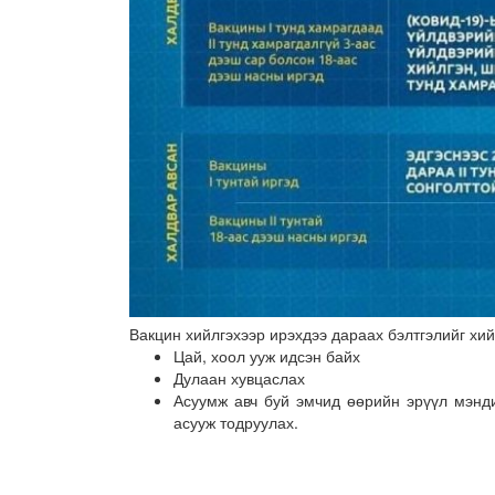
Вакцин хийлгэхээр ирэхдээ дараах бэлтгэлийг хий
Цай, хоол ууж идсэн байх
Дулаан хувцаслах
Асуумж авч буй эмчид өөрийн эрүүл мэнди
асууж тодруулах.