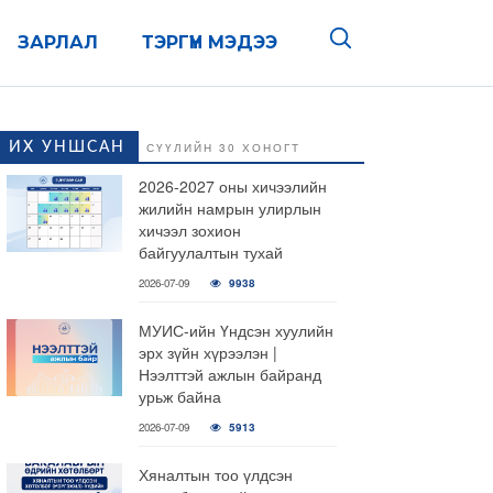
ЗАРЛАЛ
ТЭРГҮҮН МЭДЭЭ
ИХ УНШСАН
СҮҮЛИЙН 30 ХОНОГТ
2026-2027 оны хичээлийн
жилийн намрын улирлын
хичээл зохион
байгуулалтын тухай
2026-07-09
9938
МУИС-ийн Үндсэн хуулийн
эрх зүйн хүрээлэн |
Нээлттэй ажлын байранд
урьж байна
2026-07-09
5913
Хяналтын тоо үлдсэн