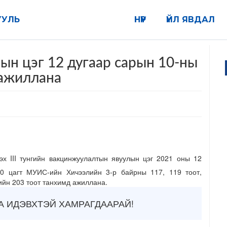
УУЛЬ
НҮҮР
ҮЙЛ ЯВДАЛ
ын цэг 12 дугаар сарын 10-ны
 ажиллана
эх III тунгийн вакцинжуулалтын явуулын цэг 2021 оны 12
00 цагт МУИС-ийн Хичээлийн 3-р байрны 117, 119 тоот,
ийн 203 тоот танхимд ажиллана.
А ИДЭВХТЭЙ ХАМРАГДААРАЙ!