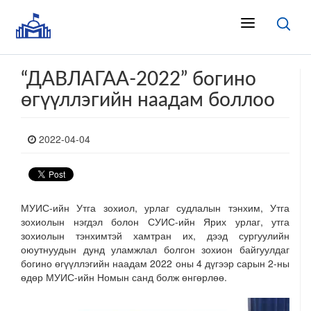
“ДАВЛАГАА-2022” богино
өгүүллэгийн наадам боллоо
2022-04-04
МУИС-ийн Утга зохиол, урлаг судлалын тэнхим, Утга
зохиолын нэгдэл болон СУИС-ийн Ярих урлаг, утга
зохиолын тэнхимтэй хамтран их, дээд сургуулийн
оюутнуудын дунд уламжлал болгон зохион байгуулдаг
богино өгүүллэгийн наадам 2022 оны 4 дүгээр сарын 2-ны
өдөр МУИС-ийн Номын санд болж өнгөрлөө.