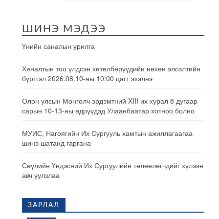
ШИНЭ МЭДЭЭ
Үнийн саналын урилга
Хяналтын тоо үлдсэн хөтөлбөрүүдийн нөхөн элсэлтийн
бүртгэл 2026.08.10-ны 10:00 цагт эхэлнэ
Олон улсын Монголч эрдэмтний XIII их хурал 8 дугаар
сарын 10-13-ны өдрүүдэд Улаанбаатар хотноо болно
МУИС, Нагоягийн Их Сургууль хамтын ажиллагаагаа
шинэ шатанд гаргана
Сөүлийн Үндэсний Их Сургуулийн төлөөлөгчдийг хүлээн
авч уулзлаа
ЗАРЛАЛ