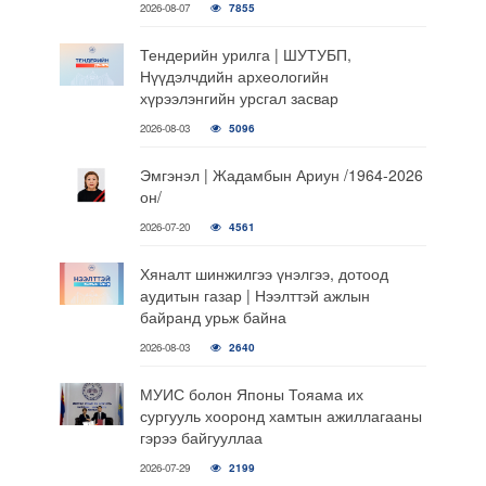
2026-08-07
7855
Тендерийн урилга | ШУТУБП,
Нүүдэлчдийн археологийн
хүрээлэнгийн урсгал засвар
2026-08-03
5096
Эмгэнэл | Жадамбын Ариун /1964-2026
он/
2026-07-20
4561
Хяналт шинжилгээ үнэлгээ, дотоод
аудитын газар | Нээлттэй ажлын
байранд урьж байна
2026-08-03
2640
МУИС болон Японы Тояама их
сургууль хооронд хамтын ажиллагааны
гэрээ байгууллаа
2026-07-29
2199