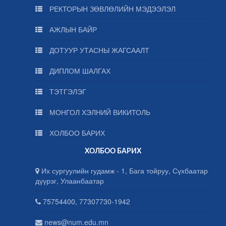
РЕКТОРЫН ЗӨВЛӨЛИЙН МЭДЭЭЛЭЛ
АЖЛЫН БАЙР
ДОТУУР УТАСНЫ ЖАГСААЛТ
ДИПЛОМ ШАЛГАХ
ТЭТГЭЛЭГ
МОНГОЛ ХЭЛНИЙ ВИКИТОЛЬ
ХОЛБОО БАРИХ
ХОЛБОО БАРИХ
Их сургуулийн гудамж - 1, Бага тойруу, Сүхбаатар
дүүрэг, Улаанбаатар
75754400, 77307730-1942
news@num.edu.mn