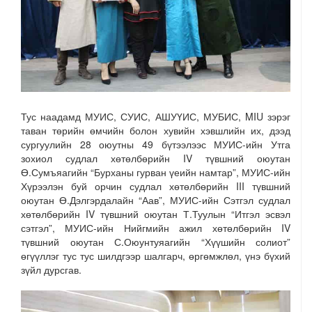
Тус наадамд МУИС, СУИС, АШУҮИС, МУБИС, MIU зэрэг
таван төрийн өмчийн болон хувийн хэвшлийн их, дээд
сургуулийн 28 оюутны 49 бүтээлээс МУИС-ийн Утга
зохиол судлал хөтөлбөрийн IV түвшний оюутан
Ө.Сумъяагийн “Бурханы гурван үеийн намтар”, МУИС-ийн
Хүрээлэн буй орчин судлал хөтөлбөрийн III түвшний
оюутан Ө.Дэлгэрдалайн “Аав”, МУИС-ийн Сэтгэл судлал
хөтөлбөрийн IV түвшний оюутан Т.Туулын “Итгэл эсвэл
сэтгэл”, МУИС-ийн Нийгмийн ажил хөтөлбөрийн IV
түвшний оюутан С.Оюунтуяагийн “Хүүшийн солиот”
өгүүллэг тус тус шилдгээр шалгарч, өргөмжлөл, үнэ бүхий
зүйл дурсгав.