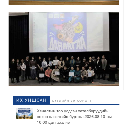
ИХ УНШСАН
СҮҮЛИЙН 30 ХОНОГТ
Хяналтын тоо үлдсэн хөтөлбөрүүдийн
нөхөн элсэлтийн бүртгэл 2026.08.10-ны
10:00 цагт эхэлнэ