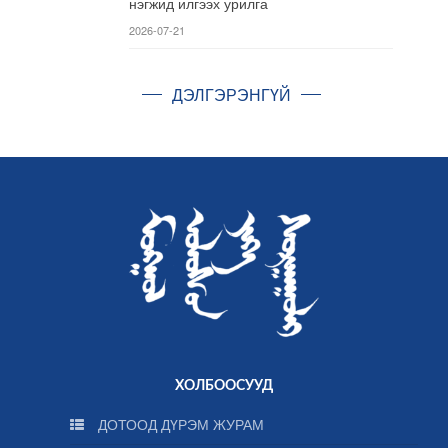
нэгжид илгээх урилга
2026-07-21
ДЭЛГЭРЭНГҮЙ
ХОЛБООСУУД
ДОТООД ДҮРЭМ ЖУРАМ