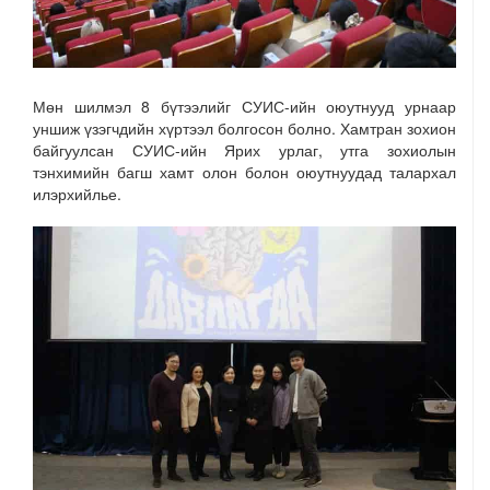
Мөн шилмэл 8 бүтээлийг СУИС-ийн оюутнууд урнаар
уншиж үзэгчдийн хүртээл болгосон болно. Хамтран зохион
байгуулсан СУИС-ийн Ярих урлаг, утга зохиолын
тэнхимийн багш хамт олон болон оюутнуудад талархал
илэрхийлье.