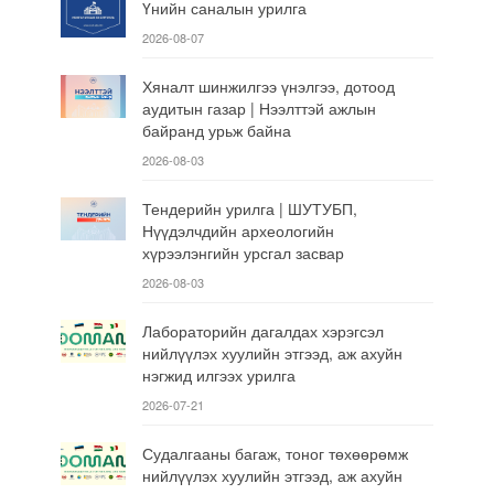
Үнийн саналын урилга
2026-08-07
Хяналт шинжилгээ үнэлгээ, дотоод
аудитын газар | Нээлттэй ажлын
байранд урьж байна
2026-08-03
Тендерийн урилга | ШУТУБП,
Нүүдэлчдийн археологийн
хүрээлэнгийн урсгал засвар
2026-08-03
Лабораторийн дагалдах хэрэгсэл
нийлүүлэх хуулийн этгээд, аж ахуйн
нэгжид илгээх урилга
2026-07-21
Судалгааны багаж, тоног төхөөрөмж
нийлүүлэх хуулийн этгээд, аж ахуйн