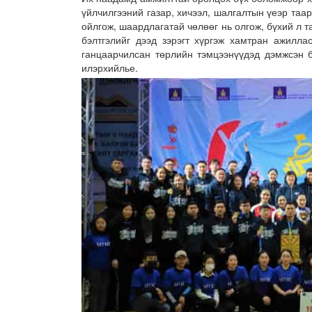
үйлчилгээний газар, хичээл, шалгалтын үеэр та
ойлгож, шаардлагатай чөлөөг нь олгож, бүхий л 
бэлтгэлийг дээд зэрэгт хүргэж хамтран ажилла
ганцаарчилсан төрлийн тэмцээнүүдэд дэмжсэн б
илэрхийлье.