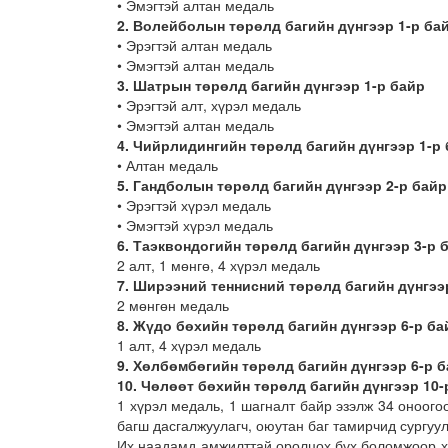
• Эмэгтэй алтан медаль
2. Волейболын төрөлд багийн дүнгээр 1-р ба
• Эрэгтэй алтан медаль
• Эмэгтэй алтан медаль
3. Шатрын төрөлд багийн дүнгээр 1-р байр
• Эрэгтэй алт, хүрэл медаль
• Эмэгтэй алтан медаль
4. Чийрлидингийн төрөлд багийн дүнгээр 1-р
• Алтан медаль
5. Гандболын төрөлд багийн дүнгээр 2-р байр
• Эрэгтэй хүрэл медаль
• Эмэгтэй хүрэл медаль
6. Таэквондогийн төрөлд багийн дүнгээр 3-р 
2 алт, 1 мөнгө, 4 хүрэл медаль
7. Ширээний теннисний төрөлд багийн дүнгээ
2 мөнгөн медаль
8. Жүдо бөхийн төрөлд багийн дүнгээр 6-р ба
1 алт, 4 хүрэл медаль
9. Хөлбөмбөгийн төрөлд багийн дүнгээр 6-р 
10. Чөлөөт бөхийн төрөлд багийн дүнгээр 10-
1 хүрэл медаль, 1 шагналт байр эзэлж 34 оноог
багш дасгалжуулагч, оюутан баг тамирчид сургуу
Их наадамд амжилттай оролцох бүх боломжоор ха