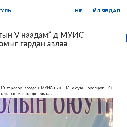
УУЛЬ
НҮҮР
ҮЙЛ ЯВДАЛ
тын V наадам”-д МУИС
омыг гардан авлаа
10 төрлөөр явагдан МУИС-ийн 113 оюутан оролцож 101
алтан цомыг гардан авлаа.