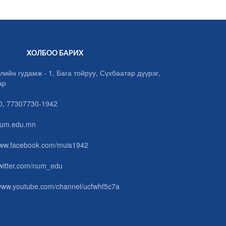
ХОЛБОО БАРИХ
лийн гудамж - 1, Бага тойруу, Сүхбаатар дүүрэг,
ар
, 77307730-1942
um.edu.mn
www.facebook.com/muis1942
/twitter.com/num_edu
/www.youtube.com/channel/ucfwhf5c7a