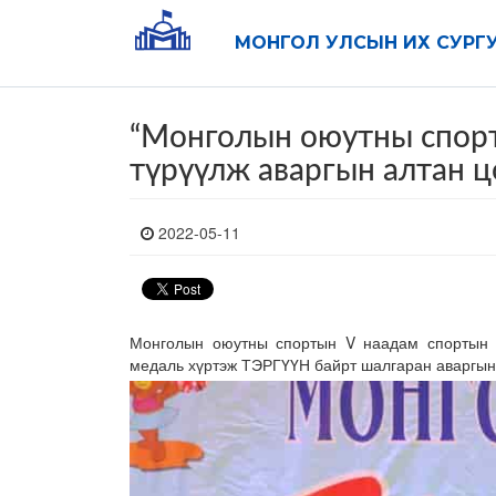
МОНГОЛ УЛСЫН ИХ СУРГ
“Монголын оюутны спор
түрүүлж аваргын алтан ц
2022-05-11
Монголын оюутны спортын V наадам спортын 
медаль хүртэж ТЭРГҮҮН байрт шалгаран аваргын 