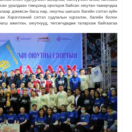
арсан уралдаан тэмцээнд оролцож байсан оюутан-тамирчдаа
талаар дэмжсэн багш нар, оюутны шигшээ багийн сэтгэл зүйн
сан Хэрэглээний сэтгэл судлалын хүрээлэн, багийн болон
агш ажилтан, оюутнууд, төгсөгчдөдөө талархаж байгаагаа