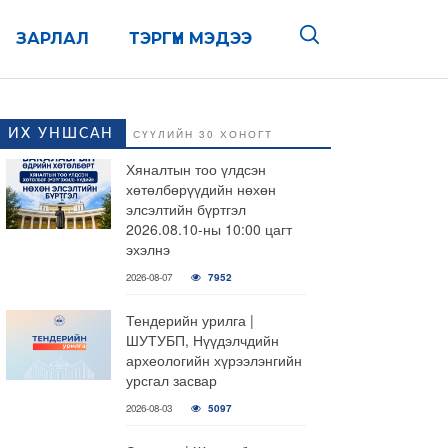
ЗАРЛАЛ
ТЭРГҮҮН МЭДЭЭ
ИХ УНШСАН
СҮҮЛИЙН 30 ХОНОГТ
Хяналтын тоо үлдсэн
хөтөлбөрүүдийн нөхөн
элсэлтийн бүртгэл
2026.08.10-ны 10:00 цагт
эхэлнэ
2026-08-07
7952
Тендерийн урилга |
ШУТУБП, Нүүдэлчдийн
археологийн хүрээлэнгийн
урсгал засвар
2026-08-03
5097