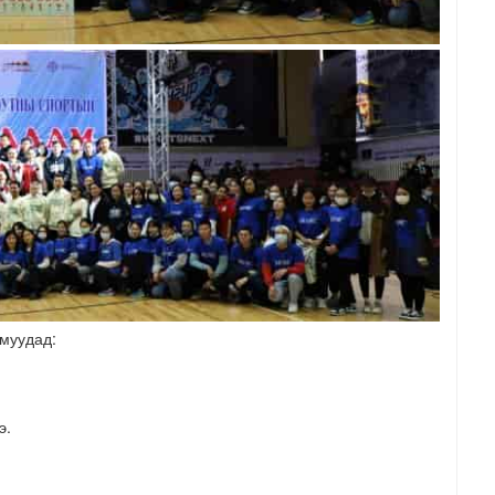
муудад:
э.