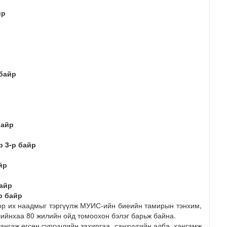
йр
 байр
байр
р 3-р байр
йр
байр
р байр
оор их наадмыг тэргүүлж МУИС-ийн биеийн тамирын тэнхим,
лийнхаа 80 жилийн ойд томоохон бэлэг барьж байна.
нгаж өгсөн сургуулийн захиргаа, санхүүгийн алба, хангамж