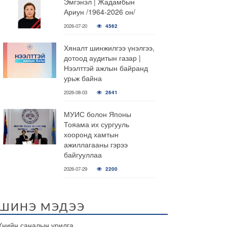
Эмгэнэл | Жадамбын
Ариун /1964-2026 он/
2026-07-20
4562
Хяналт шинжилгээ үнэлгээ,
дотоод аудитын газар |
Нээлттэй ажлын байранд
урьж байна
2026-08-03
2641
МУИС болон Японы
Тояама их сургууль
хооронд хамтын
ажиллагааны гэрээ
байгууллаа
2026-07-29
2200
ШИНЭ МЭДЭЭ
Үнийн саналын урилга