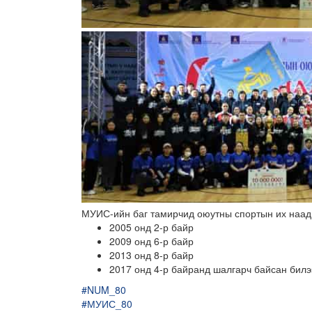
МУИС-ийн баг тамирчид оюутны спортын их наад
2005 онд 2-р байр
2009 онд 6-р байр
2013 онд 8-р байр
2017 онд 4-р байранд шалгарч байсан билэ
#NUM_80
#МУИС_80