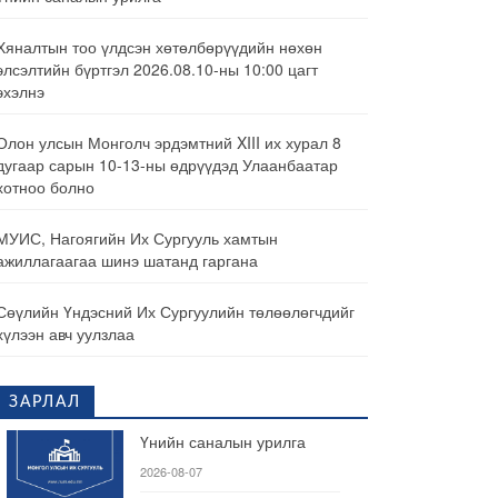
Хяналтын тоо үлдсэн хөтөлбөрүүдийн нөхөн
элсэлтийн бүртгэл 2026.08.10-ны 10:00 цагт
эхэлнэ
Олон улсын Монголч эрдэмтний XIII их хурал 8
дугаар сарын 10-13-ны өдрүүдэд Улаанбаатар
хотноо болно
МУИС, Нагоягийн Их Сургууль хамтын
ажиллагаагаа шинэ шатанд гаргана
Сөүлийн Үндэсний Их Сургуулийн төлөөлөгчдийг
хүлээн авч уулзлаа
ЗАРЛАЛ
Үнийн саналын урилга
2026-08-07