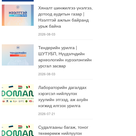
Хяналт шинжилгээ үнэлгээ,
дотоод аудитын газар |
Нээлттэй ажлын байранд
урьж байна
2026-08-03
Тендерийн урилга |
ШУТУБП, Нүүдэлчдийн
археологийн хүрээлэнгийн
урсгал засвар
2026-08-03
Лабораторийн дагалдах
хэрэгсэл нийлүүлэх
хуулийн этгээд, аж ахуйн
нэгжид илгээх урилга
2026-07-21
Судалгааны багаж, тоног
төхөөрөмж нийлүүлэх