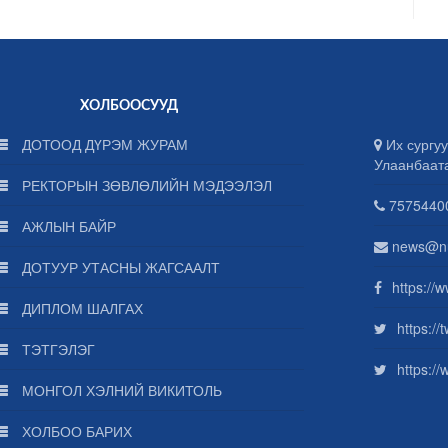
ХОЛБООСУУД
ДОТООД ДҮРЭМ ЖУРАМ
Их сургуу
Улаанбаат
РЕКТОРЫН ЗӨВЛӨЛИЙН МЭДЭЭЛЭЛ
75754400
АЖЛЫН БАЙР
news@n
ДОТУУР УТАСНЫ ЖАГСААЛТ
https://
ДИПЛОМ ШАЛГАХ
https:/
ТЭТГЭЛЭГ
https:/
МОНГОЛ ХЭЛНИЙ ВИКИТОЛЬ
ХОЛБОО БАРИХ