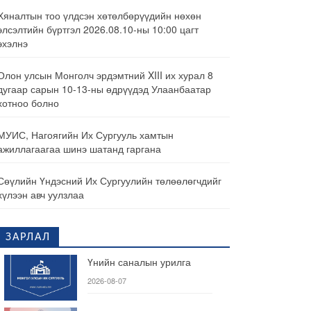
Хяналтын тоо үлдсэн хөтөлбөрүүдийн нөхөн
элсэлтийн бүртгэл 2026.08.10-ны 10:00 цагт
эхэлнэ
Олон улсын Монголч эрдэмтний XIII их хурал 8
дугаар сарын 10-13-ны өдрүүдэд Улаанбаатар
хотноо болно
МУИС, Нагоягийн Их Сургууль хамтын
ажиллагаагаа шинэ шатанд гаргана
Сөүлийн Үндэсний Их Сургуулийн төлөөлөгчдийг
хүлээн авч уулзлаа
ЗАРЛАЛ
Үнийн саналын урилга
2026-08-07