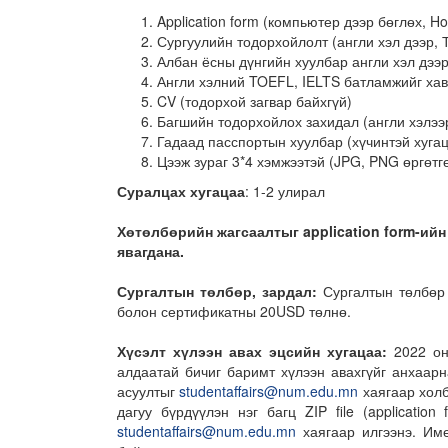
Application form (компьютер дээр бөглөх, Ho
Сургуулийн тодорхойлолт (англи хэл дээр,
Албан ёсны дүнгийн хуулбар англи хэл дээ
Англи хэлний TOEFL, IELTS батламжийг хавс
CV (тодорхой загвар байхгүй)
Багшийн тодорхойлох захидал (англи хэлээр,
Гадаад пасспортын хуулбар (хүчинтэй хуга
Цээж зураг 3*4 хэмжээтэй (JPG, PNG өргөтгө
Суралцах хугацаа
: 1-2 улирал
Хөтөлбөрийн жагсаалтыг
application form-
ий
явагдана.
Сургалтын төлбөр, зардал:
Сургалтын төлбөр 
болон сертификатны 20USD төлнө.
Хүсэлт хүлээн авах эцсийн хугацаа:
2022 оны
алдаатай бичиг баримт хүлээн авахгүйг анхаарна
асуултыг
studentaffairs@num.edu.mn
хаягаар холб
дагуу бүрдүүлэн нэг багц ZIP file (applicati
studentaffairs@num.edu.mn
хаягаар илгээнэ. Име