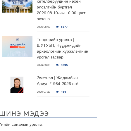
хөтөлбөрүүдийн нөхөн
элсэлтийн бүртгэл
2026.08.10-ны 10:00 цагт
эхэлнэ
2026-08-07
5377
Тендерийн урилга |
ШУТУБП, Нүүдэлчдийн
археологийн хүрээлэнгийн
урсгал засвар
2026-08-03
5095
Эмгэнэл | Жадамбын
Ариун /1964-2026 он/
2026-07-20
4541
ШИНЭ МЭДЭЭ
Үнийн саналын урилга