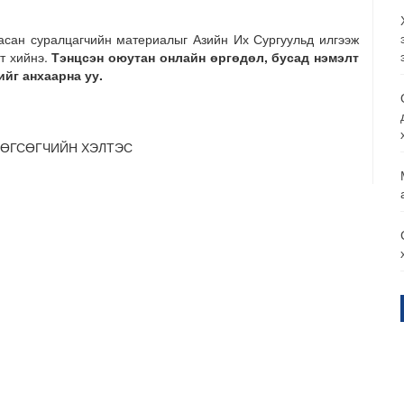
асан суралцагчийн материалыг Азийн Их Сургуульд илгээж
т хийнэ.
Тэнцсэн оюутан онлайн өргөдөл, бусад
нэмэлт
ийг
анхаарна уу.
ТӨГСӨГЧИЙН ХЭЛТЭС