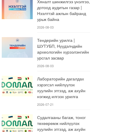
Хяналт шинжилгээ үнэлгээ,
дотоод аудитын газар |
Нээлттэй ажлын байранд
урьж байна
2026-08-03
Тендерийн урилга |
ШУТУБП, Нүүдэлчдийн
археологийн хүрээлэнгийн
урсгал засвар
2026-08-03
Лабораторийн дагалдах
хэрэгсэл нийлүүлэх
хуулийн этгээд, аж ахуйн
нэгжид илгээх урилга
2026-07-21
Судалгааны багаж, тоног
төхөөрөмж нийлүүлэх
хуулийн этгээд, аж ахуйн