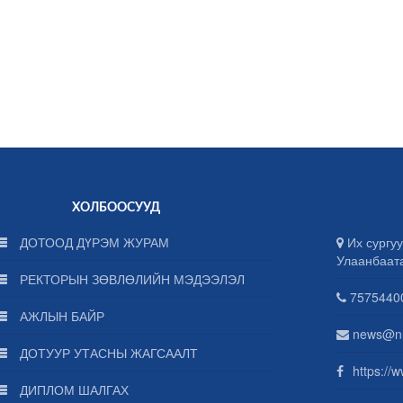
ХОЛБООСУУД
ДОТООД ДҮРЭМ ЖУРАМ
Их сургуу
Улаанбаат
РЕКТОРЫН ЗӨВЛӨЛИЙН МЭДЭЭЛЭЛ
75754400
АЖЛЫН БАЙР
news@n
ДОТУУР УТАСНЫ ЖАГСААЛТ
https://
ДИПЛОМ ШАЛГАХ