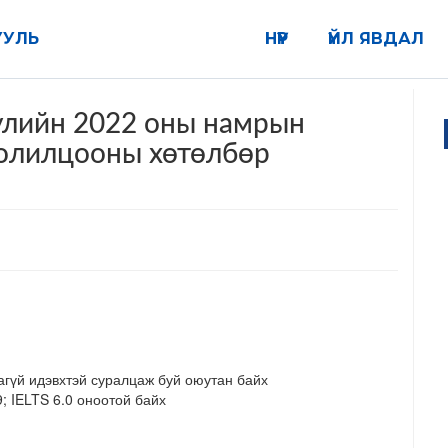
УУЛЬ
НҮҮР
ҮЙЛ ЯВДАЛ
уулийн 2022 оны намрын
олилцооны хөтөлбөр
гүй идэвхтэй суралцаж буй оюутан байх
; IELTS 6.0 оноотой байх