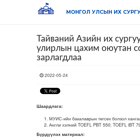
МОНГОЛ УЛСЫН ИХ СУРГ
Тайваний Азийн их сург
улирлын цахим оюутан с
зарлагдлаа
2022-05-24
Шаардлага:
МУИС-ийн бакалаврын төгсөх болзол хангаа
Англи хэлний TOEFL PBT 550; TOEFL iBT 79
Бүрдүүлэх материал: