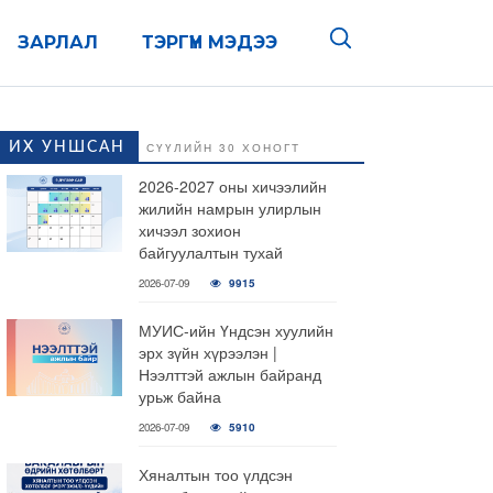
ЗАРЛАЛ
ТЭРГҮҮН МЭДЭЭ
ИХ УНШСАН
СҮҮЛИЙН 30 ХОНОГТ
2026-2027 оны хичээлийн
жилийн намрын улирлын
хичээл зохион
байгуулалтын тухай
2026-07-09
9915
МУИС-ийн Үндсэн хуулийн
эрх зүйн хүрээлэн |
Нээлттэй ажлын байранд
урьж байна
2026-07-09
5910
Хяналтын тоо үлдсэн