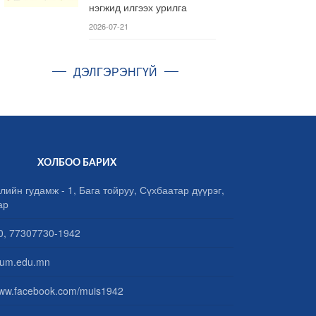
нэгжид илгээх урилга
2026-07-21
ДЭЛГЭРЭНГҮЙ
ХОЛБОО БАРИХ
лийн гудамж - 1, Бага тойруу, Сүхбаатар дүүрэг,
ар
, 77307730-1942
um.edu.mn
www.facebook.com/muis1942