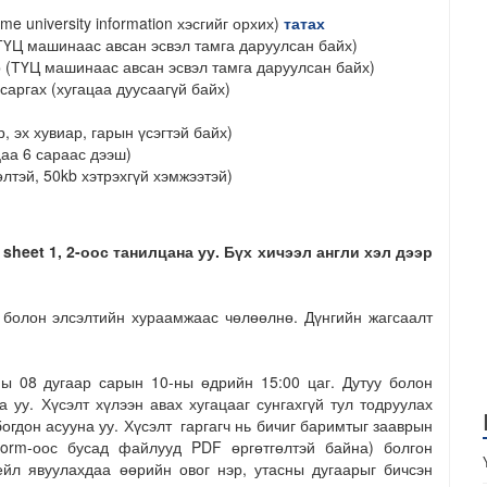
me university information хэсгийг орхих)
татах
 ТҮЦ машинаас авсан эсвэл тамга даруулсан байх)
р (ТҮЦ машинаас авсан эсвэл тамга даруулсан байх)
аргах (хугацаа дуусаагүй байх)
 эх хувиар, гарын үсэгтэй байх)
цаа 6 сараас дээш)
лтэй, 50kb хэтрэхгүй хэмжээтэй)
н
sheet 1, 2-
оос
танилцана уу. Бүх хичээл англи хэл дээр
болон элсэлтийн хураамжаас чөлөөлнө. Дүнгийн жагсаалт
 08 дугаар сарын 10-ны өдрийн 15:00 цаг. Дутуу болон
 уу. Хүсэлт хүлээн авах хугацааг сунгахгүй тул тодруулах
огдон асууна уу. Хүсэлт гаргагч нь бичиг баримтыг зааврын
on form-оос бусад файлууд PDF өргөтгөлтэй байна) болгон
йл явуулахдаа өөрийн овог нэр, утасны дугаарыг бичсэн