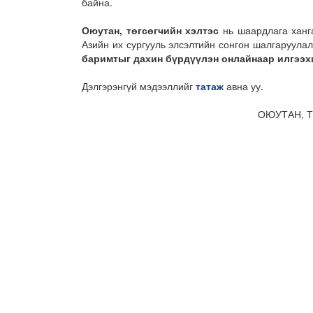
байна.
Оюутан,
төгсөгчийн хэлтэс
нь шаардлага ханг
Азийн их сургууль элсэлтийн сонгон шалгаруулал
баримтыг дахин бүрдүүлэн онлайнаар илгээх
Дэлгэрэнгүй мэдээллийг
татаж
авна уу.
ОЮУТАН, 