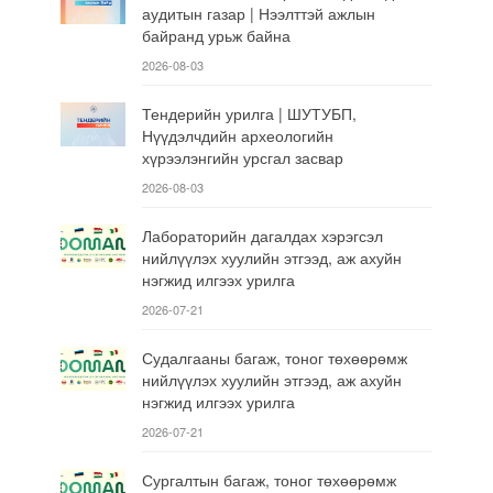
аудитын газар | Нээлттэй ажлын
байранд урьж байна
2026-08-03
Тендерийн урилга | ШУТУБП,
Нүүдэлчдийн археологийн
хүрээлэнгийн урсгал засвар
2026-08-03
Лабораторийн дагалдах хэрэгсэл
нийлүүлэх хуулийн этгээд, аж ахуйн
нэгжид илгээх урилга
2026-07-21
Судалгааны багаж, тоног төхөөрөмж
нийлүүлэх хуулийн этгээд, аж ахуйн
нэгжид илгээх урилга
2026-07-21
Сургалтын багаж, тоног төхөөрөмж