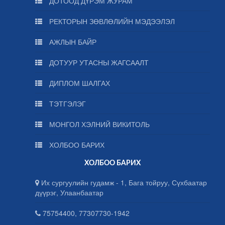
ДОТООД ДҮРЭМ ЖУРАМ
РЕКТОРЫН ЗӨВЛӨЛИЙН МЭДЭЭЛЭЛ
АЖЛЫН БАЙР
ДОТУУР УТАСНЫ ЖАГСААЛТ
ДИПЛОМ ШАЛГАХ
ТЭТГЭЛЭГ
МОНГОЛ ХЭЛНИЙ ВИКИТОЛЬ
ХОЛБОО БАРИХ
ХОЛБОО БАРИХ
Их сургуулийн гудамж - 1, Бага тойруу, Сүхбаатар
дүүрэг, Улаанбаатар
75754400, 77307730-1942