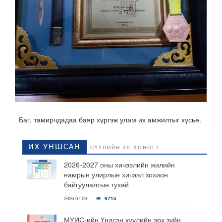
Баг, тамирчдадаа баяр хүргэж улам их амжилтыг хүсье
.
ИХ УНШСАН
СҮҮЛИЙН 30 ХОНОГТ
2026-2027 оны хичээлийн жилийн
намрын улирлын хичээл зохион
байгуулалтын тухай
2026-07-09
9715
МУИС-ийн Үндсэн хуулийн эрх зүйн