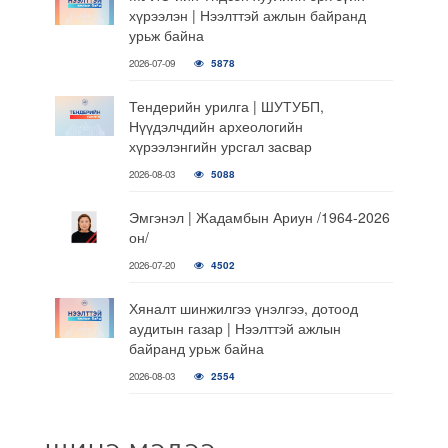
хүрээлэн | Нээлттэй ажлын байранд
урьж байна
2026-07-09
5878
Тендерийн урилга | ШУТУБП,
Нүүдэлчдийн археологийн
хүрээлэнгийн урсгал засвар
2026-08-03
5088
Эмгэнэл | Жадамбын Ариун /1964-2026
он/
2026-07-20
4502
Хяналт шинжилгээ үнэлгээ, дотоод
аудитын газар | Нээлттэй ажлын
байранд урьж байна
2026-08-03
2554