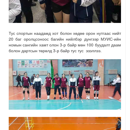
Тус спортын наадамд хот болон хөдөө орон нутгаас нийт
20 баг оролцсоноос багийн нийлбэр дүнгээр МУИС-ийн
номын сангийн хамт олон 3-р байр мөн 100 буудалт даам
болон дартсын төрөлд 3-р байр тус тус эзэллээ.