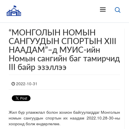
“МОНГОЛЫН НОМЫН
САНГУУДЫН СПОРТЫН XIII
НААДАМ”–д МУИС-ийн
Номын сангийн баг тамирчид
III байр эзэллээ
2022-10-31
Жил бүр уламжлал болон зохион
байгуулагддаг Монголын
номын сангуудын спортын их наадам 2022.10.28-30-ны
хооронд болж өндөрлөлөө.