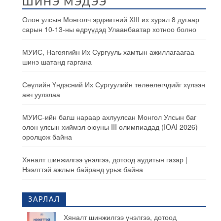
ШИНЭ МЭДЭЭ
Олон улсын Монголч эрдэмтний XIII их хурал 8 дугаар
сарын 10-13-ны өдрүүдэд Улаанбаатар хотноо болно
МУИС, Нагоягийн Их Сургууль хамтын ажиллагаагаа
шинэ шатанд гаргана
Сөүлийн Үндэсний Их Сургуулийн төлөөлөгчдийг хүлээн
авч уулзлаа
МУИС-ийн багш нараар ахлуулсан Монгол Улсын баг
олон улсын хиймэл оюуны III олимпиадад (IOAI 2026)
оролцож байна
Хяналт шинжилгээ үнэлгээ, дотоод аудитын газар |
Нээлттэй ажлын байранд урьж байна
ЗАРЛАЛ
Хяналт шинжилгээ үнэлгээ, дотоод