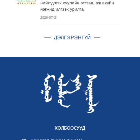
нийлүүлэх хуулийн этгээд, аж ахуйн
нэгжид илгээх урилга
2026-07-21
ДЭЛГЭРЭНГҮЙ
ХОЛБООСУУД