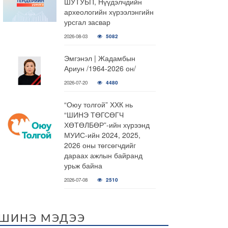
ШУТУБП, Нүүдэлчдийн
археологийн хүрээлэнгийн
урсгал засвар
2026-08-03
5082
Эмгэнэл | Жадамбын
Ариун /1964-2026 он/
2026-07-20
4480
“Оюу толгой” ХХК нь
“ШИНЭ ТӨГСӨГЧ
ХӨТӨЛБӨР”-ийн хүрээнд
МУИС-ийн 2024, 2025,
2026 оны төгсөгчдийг
дараах ажлын байранд
урьж байна
2026-07-08
2510
ШИНЭ МЭДЭЭ