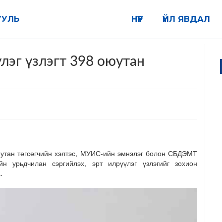
УУЛЬ
НҮҮР
ҮЙЛ ЯВДАЛ
лэг үзлэгт 398 оюутан
утан төгсөгчийн хэлтэс, МУИС-ийн эмнэлэг болон СБДЭМТ
йн урьдчилан сэргийлэх
,
эрт илрүүлэг үзлэгийг зохион
.