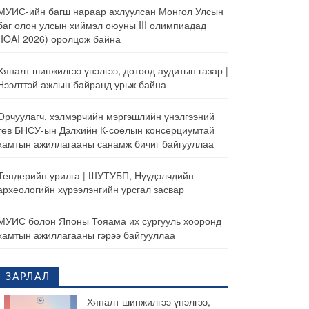
МУИС-ийн багш нараар ахлуулсан Монгол Улсын
баг олон улсын хиймэл оюуны III олимпиадад
(IOAI 2026) оролцож байна
Хяналт шинжилгээ үнэлгээ, дотоод аудитын газар |
Нээлттэй ажлын байранд урьж байна
Орчуулагч, хэлмэрчийн мэргэшлийн үнэлгээний
төв БНСУ-ын Дэлхийн К-соёлын консерциумтай
хамтын ажиллагааны санамж бичиг байгууллаа
Тендерийн урилга | ШУТУБП, Нүүдэлчдийн
археологийн хүрээлэнгийн урсгал засвар
МУИС болон Японы Тояама их сургууль хооронд
хамтын ажиллагааны гэрээ байгууллаа
ЗАРЛАЛ
Хяналт шинжилгээ үнэлгээ,