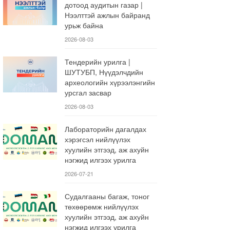
дотоод аудитын газар |
Нээлттэй ажлын байранд
урьж байна
2026-08-03
Тендерийн урилга |
ШУТУБП, Нүүдэлчдийн
археологийн хүрээлэнгийн
урсгал засвар
2026-08-03
Лабораторийн дагалдах
хэрэгсэл нийлүүлэх
хуулийн этгээд, аж ахуйн
нэгжид илгээх урилга
2026-07-21
Судалгааны багаж, тоног
төхөөрөмж нийлүүлэх
хуулийн этгээд, аж ахуйн
нэгжид илгээх урилга