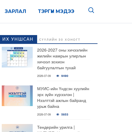
ЗАРЛАЛ
ТЭРГҮҮН МЭДЭЭ
ИХ УНШСАН
СҮҮЛИЙН 30 ХОНОГТ
2026-2027 оны хичээлийн
жилийн намрын улирлын
хичээл зохион
байгуулалтын тухай
2026-07-09
9490
МУИС-ийн Үндсэн хуулийн
эрх зүйн хүрээлэн |
Нээлттэй ажлын байранд
урьж байна
2026-07-09
5853
Тендерийн урилга |