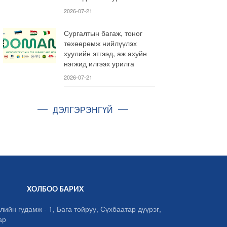
2026-07-21
Сургалтын багаж, тоног
төхөөрөмж нийлүүлэх
хуулийн этгээд, аж ахуйн
нэгжид илгээх урилга
2026-07-21
ДЭЛГЭРЭНГҮЙ
ХОЛБОО БАРИХ
лийн гудамж - 1, Бага тойруу, Сүхбаатар дүүрэг,
ар