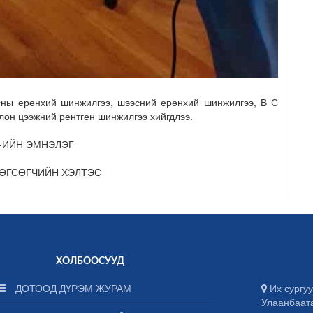
сны ерөнхий шинжилгээ, шээсний ерөнхий шинжилгээ, В С
лон цээжний рентген шинжилгээ хийгдлээ.
-ИЙН ЭМНЭЛЭГ
ӨГСӨГЧИЙН ХЭЛТЭС
ХОЛБООСУУД
ДОТООД ДҮРЭМ ЖУРАМ
Их сургуу
Улаанбаат