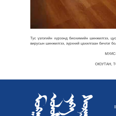
Тус үзлэгийн хүрээнд биохимийн шинжилгээ, цу
вирусын шинжилгээ, зүрхний цахилгаан бичлэг бо
МУИС
ОЮУТАН, Т