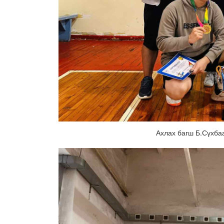
Ахлах багш Б.Сүхба