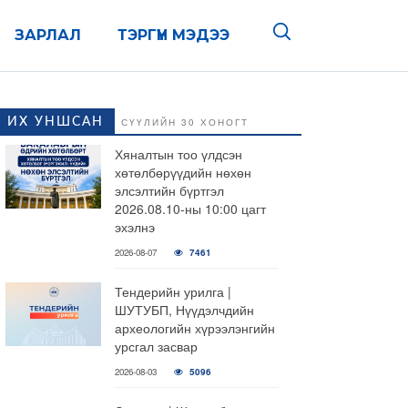
ЗАРЛАЛ
ТЭРГҮҮН МЭДЭЭ
ИХ УНШСАН
СҮҮЛИЙН 30 ХОНОГТ
Хяналтын тоо үлдсэн
хөтөлбөрүүдийн нөхөн
элсэлтийн бүртгэл
2026.08.10-ны 10:00 цагт
эхэлнэ
2026-08-07
7461
Тендерийн урилга |
ШУТУБП, Нүүдэлчдийн
археологийн хүрээлэнгийн
урсгал засвар
2026-08-03
5096