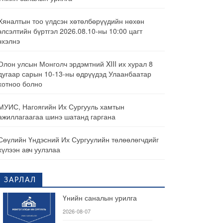
Хяналтын тоо үлдсэн хөтөлбөрүүдийн нөхөн
элсэлтийн бүртгэл 2026.08.10-ны 10:00 цагт
эхэлнэ
Олон улсын Монголч эрдэмтний XIII их хурал 8
дугаар сарын 10-13-ны өдрүүдэд Улаанбаатар
хотноо болно
МУИС, Нагоягийн Их Сургууль хамтын
ажиллагаагаа шинэ шатанд гаргана
Сөүлийн Үндэсний Их Сургуулийн төлөөлөгчдийг
хүлээн авч уулзлаа
ЗАРЛАЛ
Үнийн саналын урилга
2026-08-07