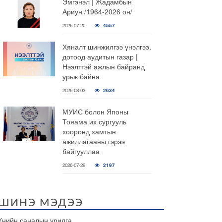
Эмгэнэл | Жадамбын
Ариун /1964-2026 он/
2026-07-20
4557
Хяналт шинжилгээ үнэлгээ,
дотоод аудитын газар |
Нээлттэй ажлын байранд
урьж байна
2026-08-03
2634
МУИС болон Японы
Тояама их сургууль
хооронд хамтын
ажиллагааны гэрээ
байгууллаа
2026-07-29
2197
ШИНЭ МЭДЭЭ
Үнийн саналын урилга