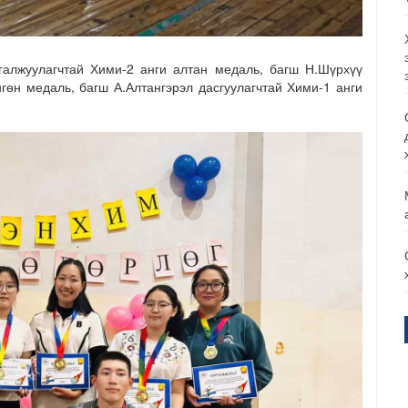
галжуулагчтай Хими-2 анги алтан медаль, багш Н.Шүрхүү
гөн медаль, багш А.Алтангэрэл дасгуулагчтай Хими-1 анги