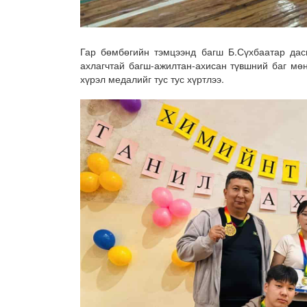
Гар бөмбөгийн тэмцээнд багш Б.Сүхбаатар дас
ахлагчтай багш-ажилтан-ахисан түвшний баг мөн
хүрэл медалийг тус тус хүртлээ.