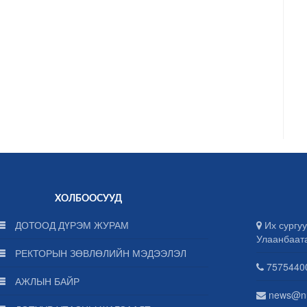
ХОЛБООСУУД
ДОТООД ДҮРЭМ ЖУРАМ
Их сургуу
Улаанбаат
РЕКТОРЫН ЗӨВЛӨЛИЙН МЭДЭЭЛЭЛ
75754400
АЖЛЫН БАЙР
news@n