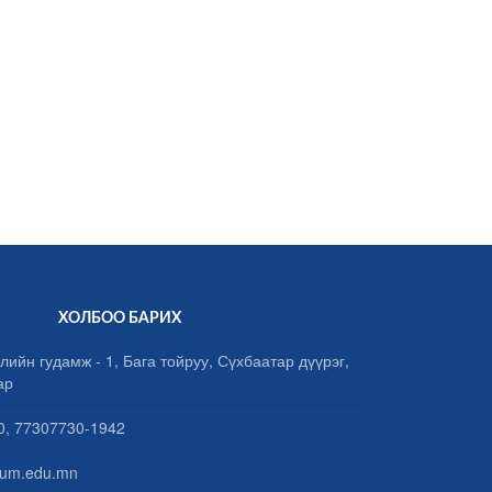
ХОЛБОО БАРИХ
лийн гудамж - 1, Бага тойруу, Сүхбаатар дүүрэг,
ар
, 77307730-1942
um.edu.mn