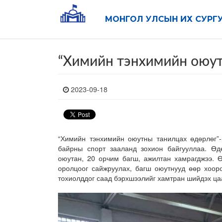
МОНГОЛ УЛСЫН ИХ СУРГ
“Химийн тэнхимийн оюут
2023-09-18
“Химийн тэнхимийн оюутны танилцах өдөрлөг”-
байрны спорт зааланд зохион байгууллаа. Өд
оюутан, 20 орчим багш, ажилтан хамрагджээ. 
оролцоог сайжруулах, багш оюутнууд өөр хооро
тохиолддог саад бэрхшээлийг хамтран шийдэх ц