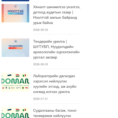
Хяналт шинжилгээ үнэлгээ,
дотоод аудитын газар |
Нээлттэй ажлын байранд
урьж байна
2026-08-03
Тендерийн урилга |
ШУТУБП, Нүүдэлчдийн
археологийн хүрээлэнгийн
урсгал засвар
2026-08-03
Лабораторийн дагалдах
хэрэгсэл нийлүүлэх
хуулийн этгээд, аж ахуйн
нэгжид илгээх урилга
2026-07-21
Судалгааны багаж, тоног
төхөөрөмж нийлүүлэх