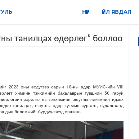
УУЛЬ
НҮҮР
ҮЙЛ ЯВДАЛ
ны танилцах өдөрлөг” боллоо
ийг 2023 оны есдүгээр сарын 16-ны өдөр МУИС-ийн VIII
өрлөгт химийн тэнхимийн бакалаврын түвшний 50 гаруй
Өдөрлөгийн зорилго нь тэнхимийн оюутны нийгмийн идэвх
ндоо танилцах, оюутны өдөр тутмын сургалт, судалгаанд
аашдын боломжийг бүрдүүлэхэд оршино.