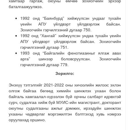
хамтаар гаргаж, оюуны өмчөө зохиогчийн эрхээр
баталгаажуулжээ.
1992 онд “Баянбүрд” хийжүүлсэн ундааг тухайн
үеийн АПУ үйлдвэрт үйлдвэрлэж байсан.
Зохиогчийн гэрчилгээний дугаар 750.
1992 онд “Хангай” хийжүүлсэн ундаа тухайн үеийн
АПУ үйлдвэрт үйлдвэрлэж байсан. Зохиогчийн
гэрчилгээний дугаар 751.
1993 онд “Байгалийн фенотиазиныг ялгаж авах
арга” шинээр боловсруулсан. Зохиогчийн
гэрчилгээний дугаар 779.
Зорилго:
Энэхүү тэтгэлгийг 2021-2022 оны хичээлийн жилээс эхлэн
олгож байгаа бөгөөд химийн шинжлэх ухаан болон
байгаль хамгаалал-хүрээлэн буй орчны салбарт идэвхтэй
сурч, судалгаа хийж буй МУИС-ийн магистрант, докторант
оюутны судалгааны ажлыг дэмжих, ирээдүйн шинжлэх
ухааны чадварлаг мэргэжилтэн бэлтгэхэд хувь нэмрээ
оруулахад оршино.