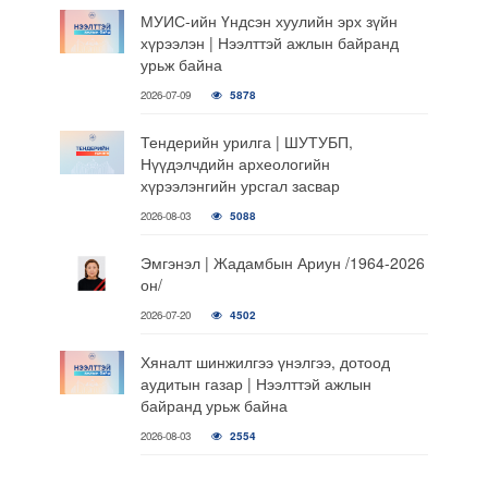
МУИС-ийн Үндсэн хуулийн эрх зүйн
хүрээлэн | Нээлттэй ажлын байранд
урьж байна
2026-07-09
5878
Тендерийн урилга | ШУТУБП,
Нүүдэлчдийн археологийн
хүрээлэнгийн урсгал засвар
2026-08-03
5088
Эмгэнэл | Жадамбын Ариун /1964-2026
он/
2026-07-20
4502
Хяналт шинжилгээ үнэлгээ, дотоод
аудитын газар | Нээлттэй ажлын
байранд урьж байна
2026-08-03
2554