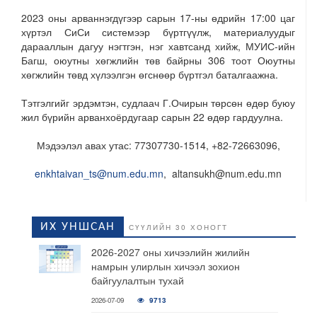
2023 оны арваннэгдүгээр сарын 17-ны өдрийн 17:00 цаг
хүртэл СиСи системээр бүртгүүлж, материалуудыг
дарааллын дагуу нэгтгэн, нэг хавтсанд хийж, МУИС-ийн
Багш, оюутны хөгжлийн төв байрны 306 тоот Оюутны
хөгжлийн төвд хүлээлгэн өгснөөр бүртгэл баталгаажна.
Тэтгэлгийг эрдэмтэн, судлаач Г.Очирын төрсөн өдөр буюу
жил бүрийн арванхоёрдугаар сарын 22 өдөр гардуулна.
Мэдээлэл авах утас: 77307730-1514, +82-72663096,
enkhtaivan_ts@num.edu.mn
, altansukh@num.edu.mn
ИХ УНШСАН
СҮҮЛИЙН 30 ХОНОГТ
2026-2027 оны хичээлийн жилийн
намрын улирлын хичээл зохион
байгуулалтын тухай
2026-07-09
9713