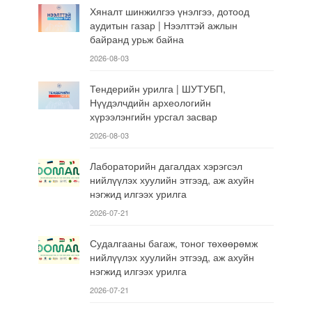
Хяналт шинжилгээ үнэлгээ, дотоод
аудитын газар | Нээлттэй ажлын
байранд урьж байна
2026-08-03
Тендерийн урилга | ШУТУБП,
Нүүдэлчдийн археологийн
хүрээлэнгийн урсгал засвар
2026-08-03
Лабораторийн дагалдах хэрэгсэл
нийлүүлэх хуулийн этгээд, аж ахуйн
нэгжид илгээх урилга
2026-07-21
Судалгааны багаж, тоног төхөөрөмж
нийлүүлэх хуулийн этгээд, аж ахуйн
нэгжид илгээх урилга
2026-07-21