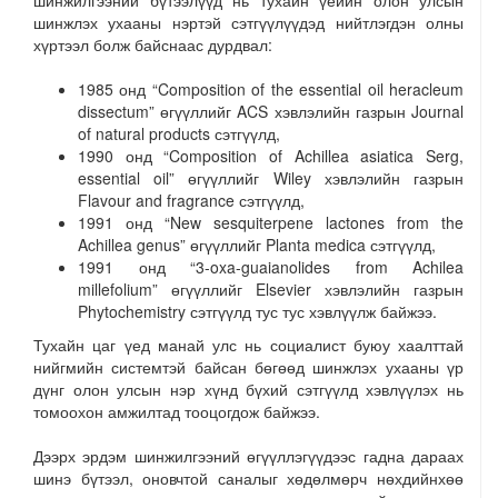
шинжилгээний бүтээлүүд нь тухайн үеийн олон улсын
шинжлэх ухааны нэртэй сэтгүүлүүдэд нийтлэгдэн олны
хүртээл болж байснаас дурдвал:
1985 онд “Composition of the essential oil heracleum
dissectum” өгүүллийг ACS хэвлэлийн газрын Journal
of natural products сэтгүүлд,
1990 онд “Composition of Achillea asiatica Serg,
essential oil” өгүүллийг Wiley хэвлэлийн газрын
Flavour and fragrance сэтгүүлд,
1991 онд “New sesquiterpene lactones from the
Achillea genus” өгүүллийг Planta medica сэтгүүлд,
1991 онд “3-oxa-guaianolides from Achilea
millefolium” өгүүллийг Elsevier хэвлэлийн газрын
Phytochemistry сэтгүүлд тус тус хэвлүүлж байжээ.
Тухайн цаг үед манай улс нь социалист буюу хаалттай
нийгмийн системтэй байсан бөгөөд шинжлэх ухааны үр
дүнг олон улсын нэр хүнд бүхий сэтгүүлд хэвлүүлэх нь
томоохон амжилтад тооцогдож байжээ.
Дээрх эрдэм шинжилгээний өгүүллэгүүдээс гадна дараах
шинэ бүтээл, оновчтой саналыг хөдөлмөрч нөхдийнхөө