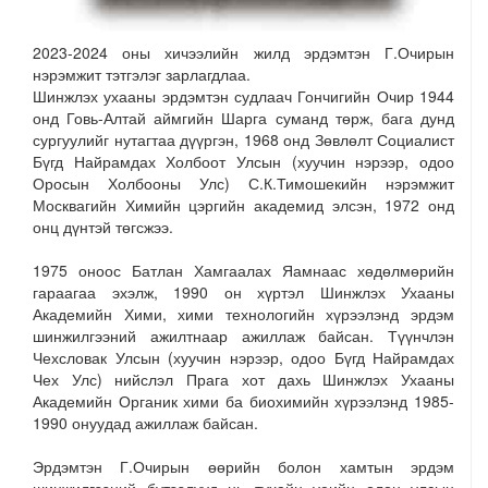
2023-2024 оны хичээлийн жилд эрдэмтэн Г.Очирын
нэрэмжит тэтгэлэг зарлагдлаа.
Шинжлэх ухааны эрдэмтэн судлаач Гончигийн Очир 1944
онд Говь-Алтай аймгийн Шарга суманд төрж, бага дунд
сургуулийг нутагтаа дүүргэн, 1968 онд Зөвлөлт Социалист
Бүгд Найрамдах Холбоот Улсын (хуучин нэрээр, одоо
Оросын Холбооны Улс) С.К.Тимошекийн нэрэмжит
Москвагийн Химийн цэргийн академид элсэн, 1972 онд
онц дүнтэй төгсжээ.
1975 оноос Батлан Хамгаалах Яамнаас хөдөлмөрийн
гараагаа эхэлж, 1990 он хүртэл Шинжлэх Ухааны
Академийн Хими, хими технологийн хүрээлэнд эрдэм
шинжилгээний ажилтнаар ажиллаж байсан. Түүнчлэн
Чехсловак Улсын (хуучин нэрээр, одоо Бүгд Найрамдах
Чех Улс) нийслэл Прага хот дахь Шинжлэх Ухааны
Академийн Органик хими ба биохимийн хүрээлэнд 1985-
1990 онуудад ажиллаж байсан.
Эрдэмтэн Г.Очирын өөрийн болон хамтын эрдэм