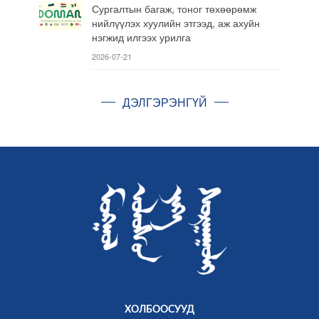
Сургалтын багаж, тоног төхөөрөмж
нийлүүлэх хуулийн этгээд, аж ахуйн
нэгжид илгээх урилга
2026-07-21
ДЭЛГЭРЭНГҮЙ
ХОЛБООСУУД