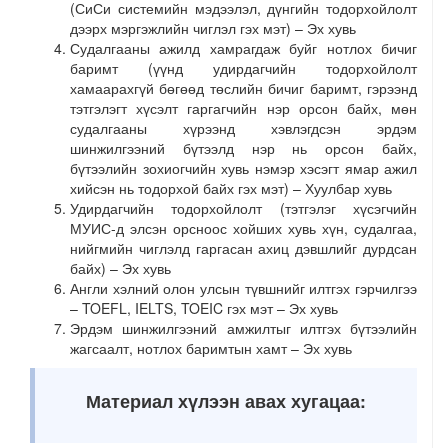
(СиСи системийн мэдээлэл, дүнгийн тодорхойлолт
дээрх мэргэжлийн чиглэл гэх мэт) – Эх хувь
Судалгааны ажилд хамрагдаж буйг нотлох бичиг
баримт (үүнд удирдагчийн тодорхойлолт
хамаарахгүй бөгөөд төслийн бичиг баримт, гэрээнд
тэтгэлэгт хүсэлт гаргагчийн нэр орсон байх, мөн
судалгааны хүрээнд хэвлэгдсэн эрдэм
шинжилгээний бүтээлд нэр нь орсон байх,
бүтээлийн зохиогчийн хувь нэмэр хэсэгт ямар ажил
хийсэн нь тодорхой байх гэх мэт) – Хуулбар хувь
Удирдагчийн тодорхойлолт (тэтгэлэг хүсэгчийн
МУИС-д элсэн орсноос хойших хувь хүн, судалгаа,
нийгмийн чиглэлд гаргасан ахиц дэвшлийг дурдсан
байх) – Эх хувь
Англи хэлний олон улсын түвшнийг илтгэх гэрчилгээ
– TOEFL, IELTS, TOEIC гэх мэт – Эх хувь
Эрдэм шинжилгээний амжилтыг илтгэх бүтээлийн
жагсаалт, нотлох баримтын хамт – Эх хувь
Материал хүлээн авах хугацаа: