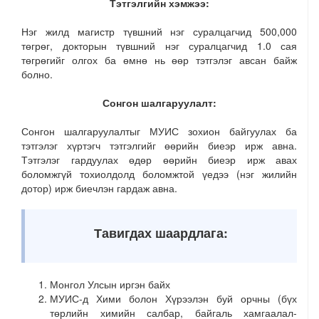
Тэтгэлгийн хэмжээ:
Нэг жилд магистр түвшний нэг суралцагчид 500,000
төгрөг, докторын түвшний нэг суралцагчид 1.0 сая
төгрөгийг олгох ба өмнө нь өөр тэтгэлэг авсан байж
болно.
Сонгон шалгаруулалт:
Сонгон шалгаруулалтыг МУИС зохион байгуулах ба
тэтгэлэг хүртэгч тэтгэлгийг өөрийн биеэр ирж авна.
Тэтгэлэг гардуулах өдөр өөрийн биеэр ирж авах
боломжгүй тохиолдолд боломжтой үедээ (нэг жилийн
дотор) ирж биечлэн гардаж авна.
Тавигдах шаардлага:
Монгол Улсын иргэн байх
МУИС-д Хими болон Хүрээлэн буй орчны (бүх
төрлийн химийн салбар, байгаль хамгаалал-