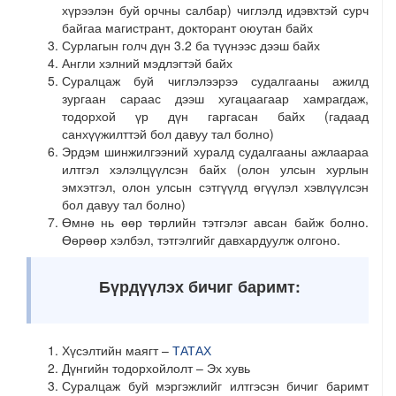
хүрээлэн буй орчны салбар) чиглэлд идэвхтэй сурч
байгаа магистрант, докторант оюутан байх
Сурлагын голч дүн 3.2 ба түүнээс дээш байх
Англи хэлний мэдлэгтэй байх
Суралцаж буй чиглэлээрээ судалгааны ажилд
зургаан сараас дээш хугацаагаар хамрагдаж,
тодорхой үр дүн гаргасан байх (гадаад
санхүүжилттэй бол давуу тал болно)
Эрдэм шинжилгээний хуралд судалгааны ажлаараа
илтгэл хэлэлцүүлсэн байх (олон улсын хурлын
эмхэтгэл, олон улсын сэтгүүлд өгүүлэл хэвлүүлсэн
бол давуу тал болно)
Өмнө нь өөр төрлийн тэтгэлэг авсан байж болно.
Өөрөөр хэлбэл, тэтгэлгийг давхардуулж олгоно.
Бүрдүүлэх бичиг баримт:
Хүсэлтийн маягт –
ТАТАХ
Дүнгийн тодорхойлолт – Эх хувь
Суралцаж буй мэргэжлийг илтгэсэн бичиг баримт