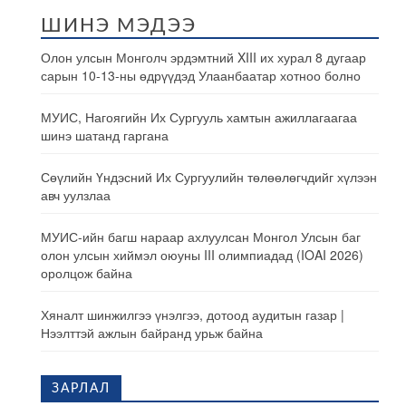
ШИНЭ МЭДЭЭ
Олон улсын Монголч эрдэмтний XIII их хурал 8 дугаар
сарын 10-13-ны өдрүүдэд Улаанбаатар хотноо болно
МУИС, Нагоягийн Их Сургууль хамтын ажиллагаагаа
шинэ шатанд гаргана
Сөүлийн Үндэсний Их Сургуулийн төлөөлөгчдийг хүлээн
авч уулзлаа
МУИС-ийн багш нараар ахлуулсан Монгол Улсын баг
олон улсын хиймэл оюуны III олимпиадад (IOAI 2026)
оролцож байна
Хяналт шинжилгээ үнэлгээ, дотоод аудитын газар |
Нээлттэй ажлын байранд урьж байна
ЗАРЛАЛ